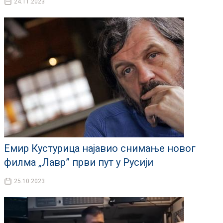
24.11.2023
Емир Кустурица најавио снимање новог
филма „Лавр” први пут у Русији
25.10.2023