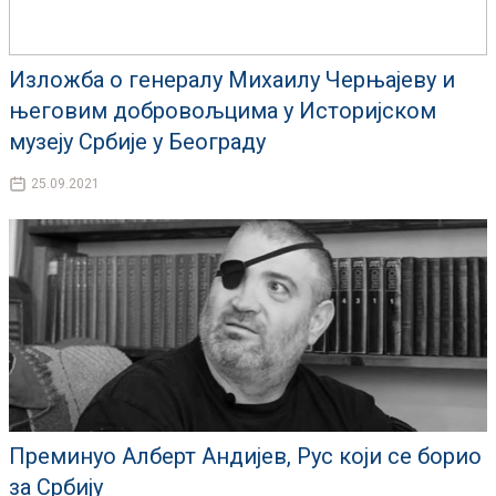
Изложба о генералу Михаилу Черњајеву и
његовим добровољцима у Историјском
музеју Србије у Београду
25.09.2021
Преминуо Алберт Андијев, Рус који се борио
за Србију