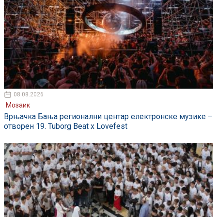
08.08.2026
Мозаик
Врњачка Бања регионални центар електронске музике –
отворен 19. Tuborg Beat x Lovefest