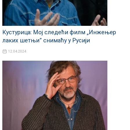
Кустурица: Мој следећи филм „Инжењер
лаких шетњи” снимаћу у Русији
12.04.2024