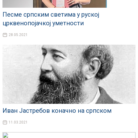
Песме српским светима у руској
црквенопојачкој уметности
28.05.2021
Иван Јастребов коначно на српском
11.03.2021