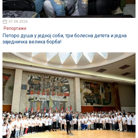
07.08.2026
Репортаже
Петоро душа у једној соби, три болесна детета и једна
заједничка велика борба!