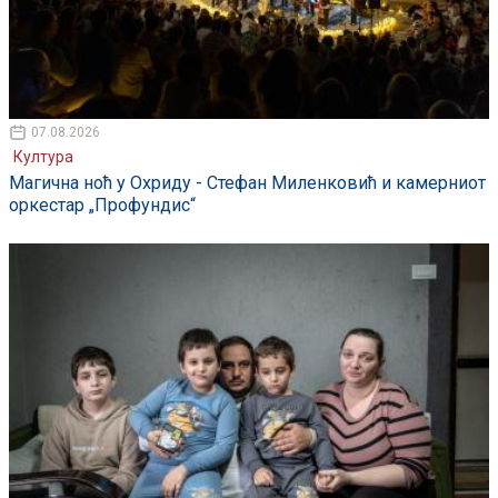
07.08.2026
Култура
Магична ноћ у Охриду - Стефан Миленковић и камерниот
оркестар „Профундис“