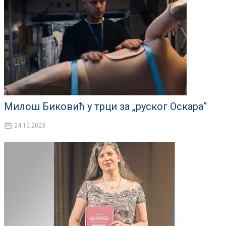
Милош Биковић у трци за „руског Оскара“
24.10.2023