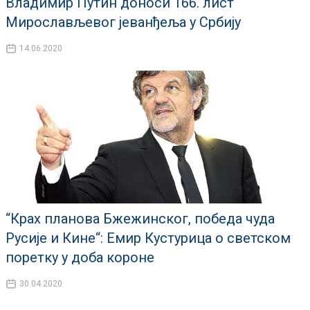
Владимир Путин доноси 166. лист
Мирослављевог јеванђеља у Србију
14.06.2020
“Крах планова Бжежинског, победа чуда
Русије и Кине“: Емир Кустурица о светском
поретку у доба короне
30.04.2020