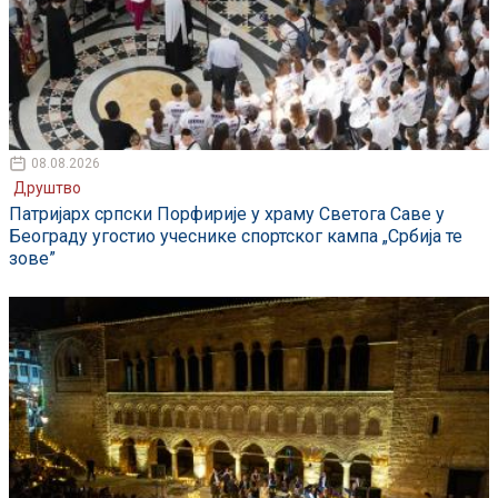
08.08.2026
Друштво
Патријарх српски Порфирије у храму Светога Саве у
Београду угостио учеснике спортског кампа „Србија те
зове”