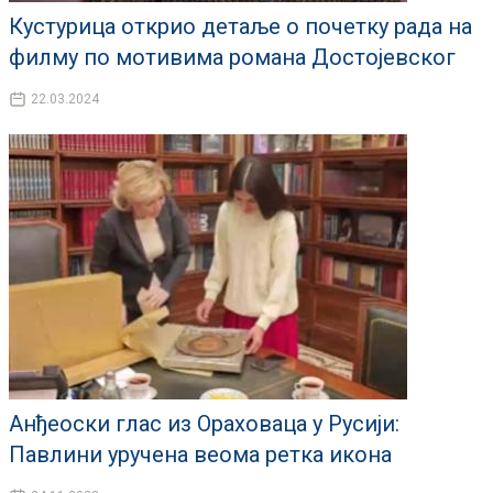
Кустурица открио детаље о почетку рада на
филму по мотивима романа Достојевског
22.03.2024
Анђеоски глас из Ораховаца у Русији:
Павлини уручена веома ретка икона