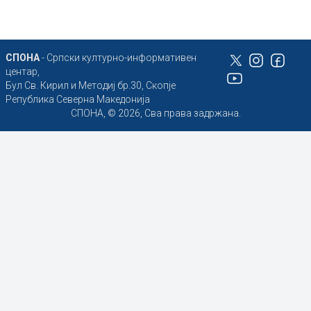
СПОНА
- Српски културно-информативен
центар,
Бул Св. Кирил и Методиј бр.30, Скопје
Република Северна Македонија
СПОНА, © 2026, Сва права задржана.