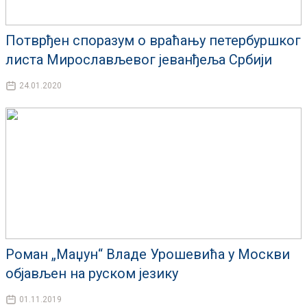
Потврђен споразум о враћању петербуршког
листа Мирослављевог јеванђеља Србији
24.01.2020
Роман „Маџун“ Владе Урошевића у Москви
објављен на руском језику
01.11.2019