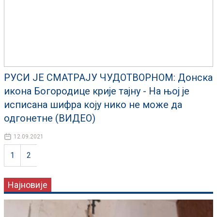
РУСИ ЈЕ СМАТРАЈУ ЧУДОТВОРНОМ: Донска
икона Богородице крије тајну - На њој је
исписана шифра коју нико не може да
одгонетне (ВИДЕО)
12.09.2021
1
2
Најновије