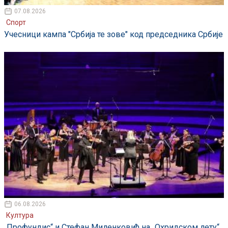
07.08.2026
Спорт
Учесници кампа "Србија те зове" код председника Србије
06.08.2026
Култура
„Профундис“ и Стефан Миленковић на „Охридском лету“