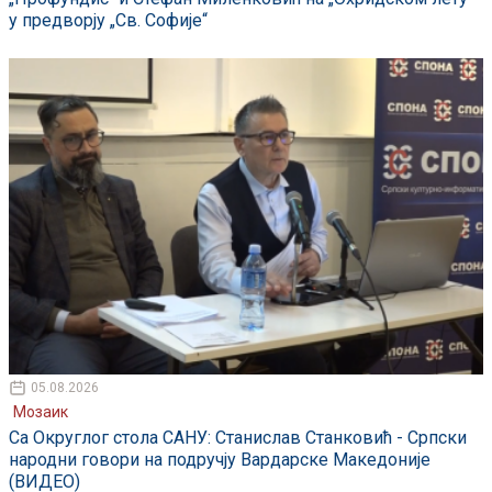
у предворју „Св. Софије“
05.08.2026
Мозаик
Са Округлог стола САНУ: Станислав Станковић - Српски
народни говори на подручју Вардарске Македоније
(ВИДЕО)