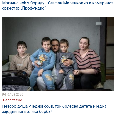
Магична ноћ у Охриду - Стефан Миленковић и камерниот
оркестар „Профундис“
07.08.2026
Репортаже
Петоро душа у једној соби, три болесна детета и једна
заједничка велика борба!