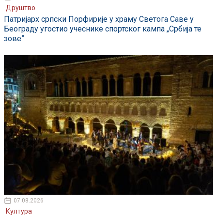
Друштво
Патријарх српски Порфирије у храму Светога Саве у
Београду угостио учеснике спортског кампа „Србија те
зове”
07.08.2026
Култура