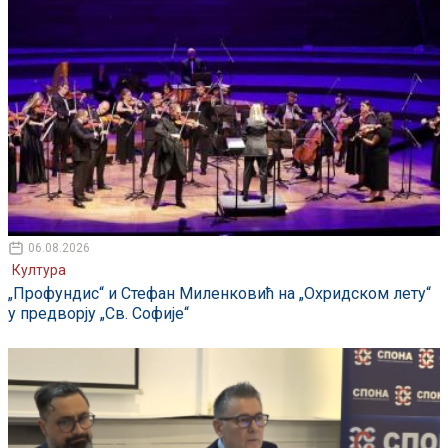
06.08.2026
Култура
„Профундис“ и Стефан Миленковић на „Охридском лету“
у предворју „Св. Софије“