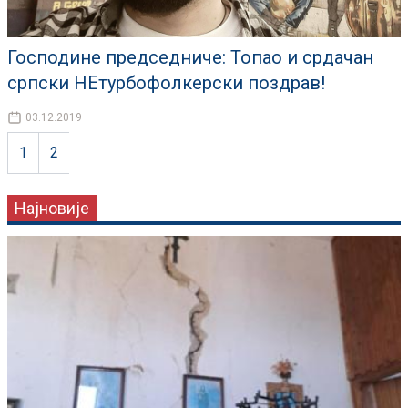
Господине председниче: Топао и срдачан
српски НЕтурбофолкерски поздрав!
03.12.2019
1
2
Најновије