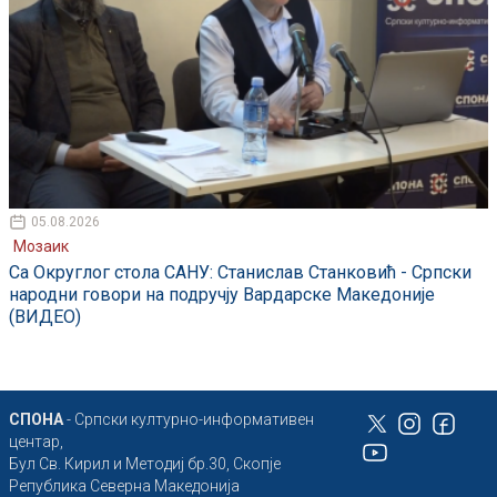
05.08.2026
Мозаик
Са Округлог стола САНУ: Станислав Станковић - Српски
народни говори на подручју Вардарске Македоније
(ВИДЕО)
СПОНА
- Српски културно-информативен
центар,
Бул Св. Кирил и Методиј бр.30, Скопје
Република Северна Македонија