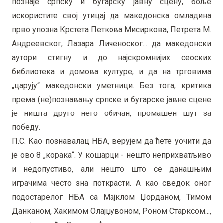
познаје српску и бугарску јавну сцену, боље
искористите свој утицај да македонска омладина
прво упозна Крстета Петкова Мисиркова, Петрета М.
Андреевског, Лазара Личеноског... да македонски
аутори стигну и до најскромнијих сеоских
библиотека и домова културе, и да на трговима
„царују“ македонски уметници. Без тога, критика
према (не)познавању српске и бугарске јавне сцене
је ништа друго него обичан, промашен шут за
победу.
П.С. Као познавалац НБА, верујем да ћете уочити да
је ово 8 „корака“. У кошарци - нешто неприхватљиво
и недопустиво, али нешто што се данашњим
играчима често зна поткрасти. А као сведок оног
подостарелог НБА са Мајклом Џорданом, Тимом
Данканом, Хакимом Олајџувоном, Роном Старксом...,