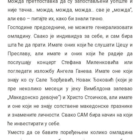
можда претпоставка да су запостављени уопште и
није тачна... можда, можда, можда... све је „можда“,
али ево – питајте их, како би знали тачно.
Господине председниче, не можете генерализовати
омладину. Свако је индивидуа за себе, и сам бира
шта ће да прати. Имате оних који ће слушати Цецу и
Преславу, али имате и оних који ће радије да
послушају концерт Стефана Миленковића или
погледати изложбу Ангела Ганева. Имате оне који
знају ко су Сале Ђорђевић, Новак Ђоковић (који је
пре неколико месеци у јеку Вимблдона запевао
„Македонско девојче“) и Христо Стоичков, али имате
и оне који не знају сопствене македонске празнике
и знамените личности. Свако САМ бира начин на који
ће инвестирати у себе.
Уместо да се бавите поређењем колико омладина