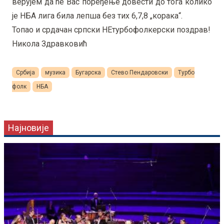
верујем да ће Вас поређење довести до тога колико
је НБА лига била лепша без тих 6,7,8 „корака“.
Топао и срдачан српски НЕтурбофолкерски поздрав!
Никола Здравковић
Србија
музика
Бугарска
Стево Пендаровски
Турбо
фолк
НБА
Најновије