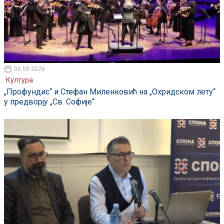
06.08.2026
Култура
„Профундис“ и Стефан Миленковић на „Охридском лету“
у предворју „Св. Софије“