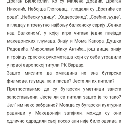
Драган Бјелогрлић, ко су Милена Дравић, Драган
Николић, Небојша Глоговац... гледали су „Вратиће се
роде“, „Небеску удицу“, „Хадерсфилд“, „Срећне људе“,
а гледају и тренутно најбољу балканску серију „Сенке
над Балканом“, у којој игра читава једна плејада
македонских глумаца. Знају и Мома Капора, Душка
Радовића, Мирослава Мику Антића... још више, знају
и тројицу српских рукометаша који су себе уградили
у првој европској титули РК Вардар.
Зашто мислите да омладина не зна бугарске
филмове, глумце, па и писце? Јесте ли их питали?
Претпоставимо да су бугарски уметници заиста
запостављени. Јесте ли се питали зашто је то тако?
Јел` им неко забранио? Можда су бугарски културни
радници у Македонији затајили, можда су они
одлично одрадили свој посао али није било одзива, а