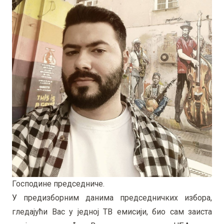
Господине председниче.
У предизборним данима председничких избора,
гледајући Вас у једној ТВ емисији, био сам заиста