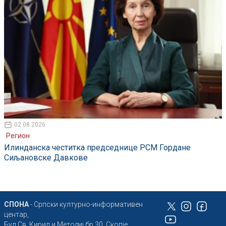
02.08.2026
Регион
Илинданска честитка председнице РСМ Гордане
Сиљановске Давкове
СПОНА
- Српски културно-информативен
центар,
Бул Св. Кирил и Методиј бр.30, Скопје