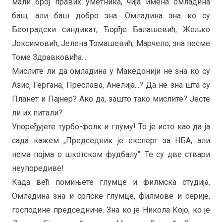
мали број правих уметника, чија имена омладина
баш, али баш добро зна. Омладина зна ко су
Београдски синдикат, Ђорђе Балашевић, Жељко
Јоксимовић, Јелена Томашевић, Марчело, зна песме
Томе Здравковића...
Мислите ли да омладина у Македонији не зна ко су
Азис, Гергана, Преслава, Анелија...? Да не зна шта су
Планет и Пајнер? Ако да, зашто тако мислите? Јесте
ли их питали?
Упоређујете турбо-фолк и глуму! То је исто као да ја
сада кажем „Председник је експерт за НБА, али
нема појма о шкотском фудбалу“. Те су две ствари
неупоредиве!
Када већ помињете глумце и филмска студија.
Омладина зна и српске глумце, филмове и серије,
господине председниче. Зна ко је Никола Којо, ко је