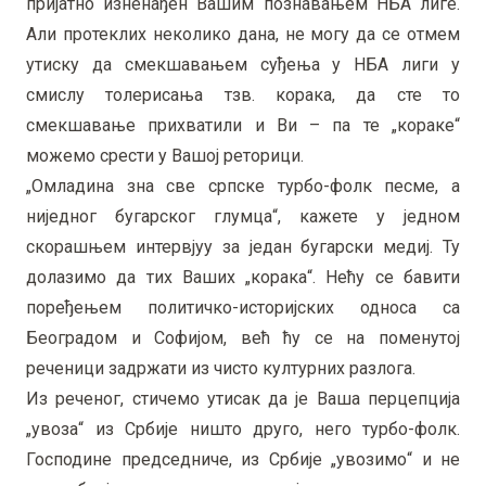
пријатно изненађен Вашим познавањем НБА лиге.
Али протеклих неколико дана, не могу да се отмем
утиску да смекшавањем суђења у НБА лиги у
смислу толерисања тзв. корака, да сте то
смекшавање прихватили и Ви – па те „кораке“
можемо срести у Вашој реторици.
„Омладина зна све српске турбо-фолк песме, а
ниједног бугарског глумца“, кажете у једном
скорашњем интервјуу за један бугарски медиј. Ту
долазимо да тих Ваших „корака“. Нећу се бавити
поређењем политичко-историјских односа са
Београдом и Софијом, већ ћу се на поменутој
реченици задржати из чисто културних разлога.
Из реченог, стичемо утисак да је Ваша перцепција
„увоза“ из Србије ништо друго, него турбо-фолк.
Господине председниче, из Србије „увозимо“ и не