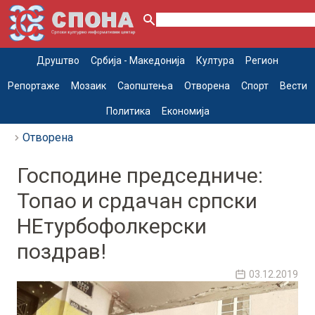
Друштво
Србија - Македонија
Култура
Регион
Репортаже
Мозаик
Саопштења
Отворена
Спорт
Вести
Политика
Економија
Отворена
Господине председниче:
Топао и срдачан српски
НЕтурбофолкерски
поздрав!
03.12.2019