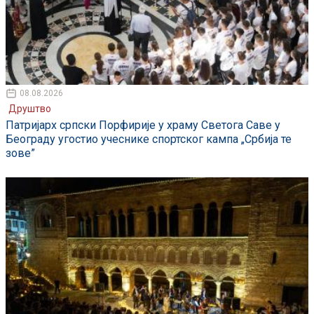
08.08.2026
Друштво
Патријарх српски Порфирије у храму Светога Саве у
Београду угостио учеснике спортског кампа „Србија те
зове”