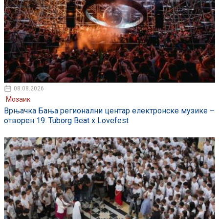
08.08.2026
Мозаик
Врњачка Бања регионални центар електронске музике –
отворен 19. Tuborg Beat x Lovefest