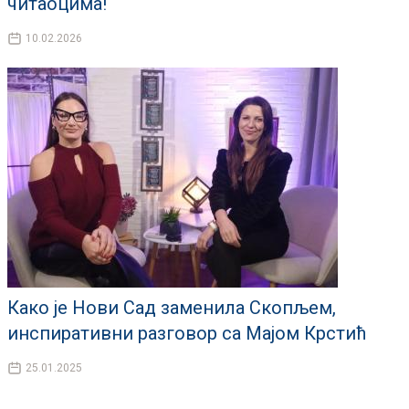
читаоцима!
10.02.2026
Како је Нови Сад заменила Скопљем,
инспиративни разговор са Мајом Крстић
25.01.2025