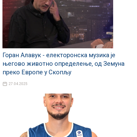
Горан Алавук - електоронска музика је
његово животно определење, од Земуна
преко Европе у Скопљу
27.04.2025