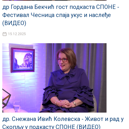
др Гордана Бекчић гост подкаста СПОНЕ -
Фестивал Чесница спаја укус и наслеђе
(ВИДЕО)
15.12.2025
др. Снежана Ивић Колевска - Живот и рад у
Скопљу у подкасту СПОНЕ (ВИДЕО)