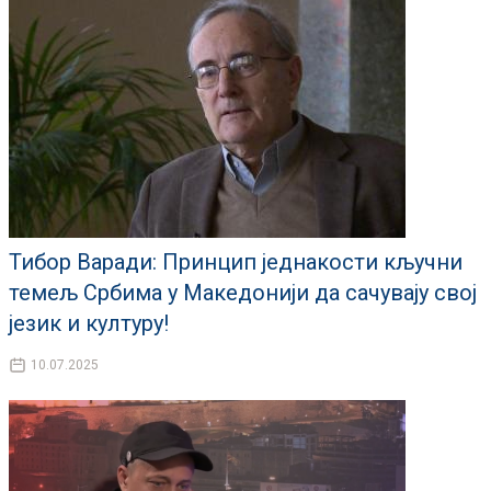
Тибор Варади: Принцип једнакости кључни
темељ Србима у Македонији да сачувају свој
језик и културу!
10.07.2025