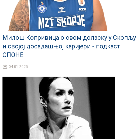
Милош Копривица о свом долaску у Скопљу
и својој досадашњој каријери - подкаст
СПОНЕ
04.01.2025