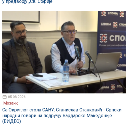
у предворју „Св. Софије“
05.08.2026
Мозаик
Са Округлог стола САНУ: Станислав Станковић - Српски
народни говори на подручју Вардарске Македоније
(ВИДЕО)