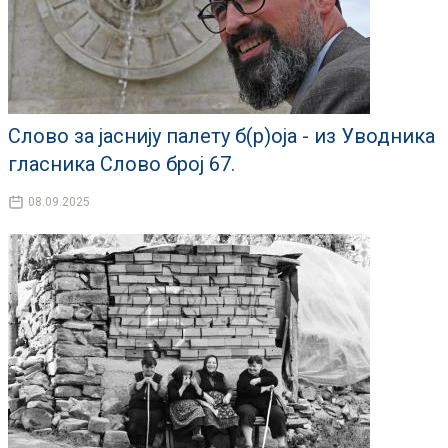
Слово за јаснију палету б(р)оја - из Уводника
гласника Слово број 67.
08.09.2025