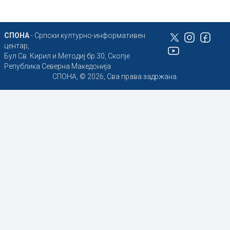
СПОНА
- Српски културно-информативен
центар,
Бул Св. Кирил и Методиј бр.30, Скопје
Република Северна Македонија
СПОНА, © 2026, Сва права задржана.