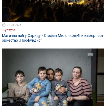
07.08.2026
Култура
Магична ноћ у Охриду - Стефан Миленковић и камерниот
оркестар „Профундис“