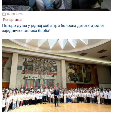
07.08.2026
Репортаже
Петоро душа у једној соби, три болесна детета и једна
заједничка велика борба!