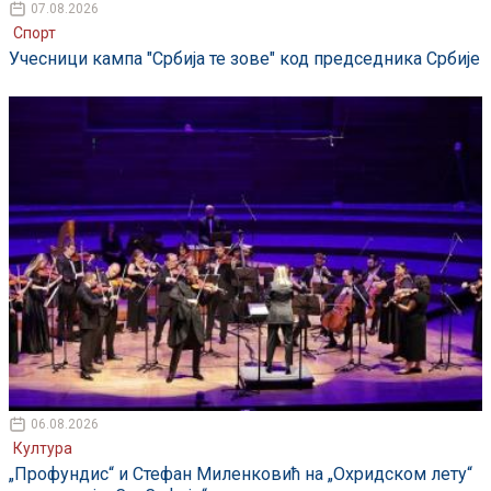
07.08.2026
Спорт
Учесници кампа "Србија те зове" код председника Србије
06.08.2026
Култура
„Профундис“ и Стефан Миленковић на „Охридском лету“