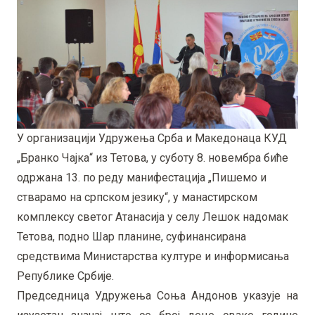
У организацији Удружења Срба и Македонаца КУД
„Бранко Чајка“ из Тетова, у суботу 8. новембра биће
одржана 13. по реду манифестација „Пишемо и
стварамо на српском језику“, у манастирском
комплексу светог Атанасија у селу Лешок надомак
Тетова, подно Шар планине, суфинансирана
средствима Министарства културе и информисања
Републике Србије.
Председница Удружења Соња Андонов указује на