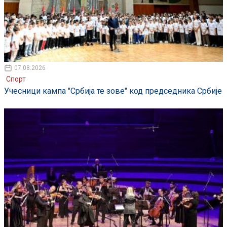
07.08.2026
Спорт
Учесници кампа "Србија те зове" код председника Србије