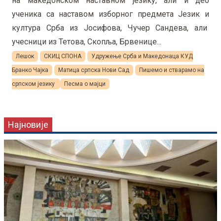
на македонском наставном језику, али и део
ученика са наставом изборног предмета Језик и
култура Срба из Јосифова, Чучер Сандева, али
учесници из Тетова, Скопља, Брвенице...
Лешок
СКИЦ СПОНА
Удружење Срба и Македонаца КУД
Бранко Чајка
Матица српска Нови Сад
Пишемо и стварамо на
српском језику
Песма о мајци
Најновије