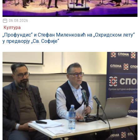
06.08.2026
Култура
„Профундис“ и Стефан Миленковић на „Охридском лету“
у предворју „Св. Софије“