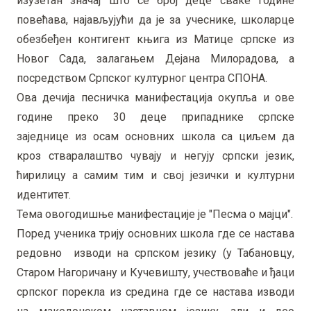
изузетан значај што се број деце сваке године
повећава, најављујући да је за учеснике, школарце
обезбеђен контигент књига из Матице српске из
Новог Сада, залагањем Дејана Милорадова, а
посредством Српског културног центра СПОНА.
Ова дечија песничка манифестација окупља и ове
године преко 30 деце припаднике српске
заједнице из осам основних школа са циљем да
кроз стваралаштво чувају и негују српски језик,
ћирилицу а самим тим и свој језички и културни
идентитет.
Тема овогодишње манифестације је "Песма о мајци".
Поред ученика трију основних школа где се настава
редовно изводи на српском језику (у Табановцу,
Старом Нагоричану и Кучевишту, учествоваће и ђаци
српског порекла из средина где се настава изводи