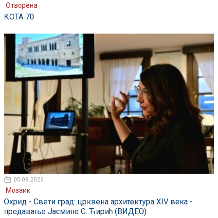
Отворена
КОТА 70
05.08.2026
Мозаик
Охрид - Свети град: црквена архитектура XIV века -
предавање Јасмине С. Ћирић (ВИДЕО)