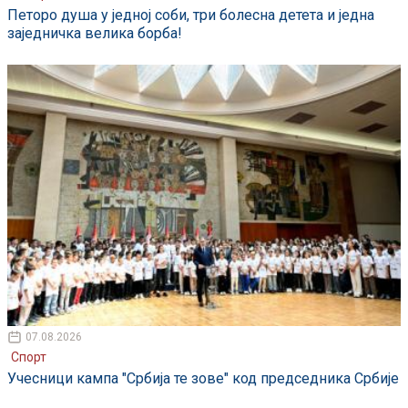
Петоро душа у једној соби, три болесна детета и једна
заједничка велика борба!
07.08.2026
Спорт
Учесници кампа "Србија те зове" код председника Србије