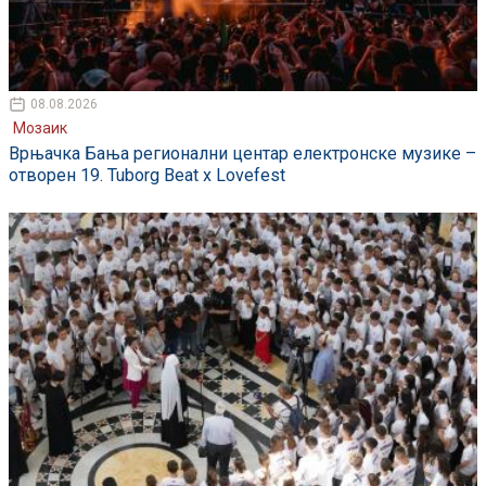
08.08.2026
Мозаик
Врњачка Бања регионални центар електронске музике –
отворен 19. Tuborg Beat x Lovefest