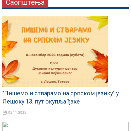
Саопштења
"Пишемо и стварамо на српском језику" у
Лешоку 13. пут окупља ђаке
05.11.2025