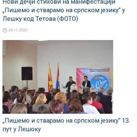
Нови дечји стихови на манифестацији
„Пишемо и стварамо на српском језику“ у
Лешку код Тетова (ФОТО)
09.11.2025
„Пишемо и стварамо на српском језику“ 13.
пут у Лешоку