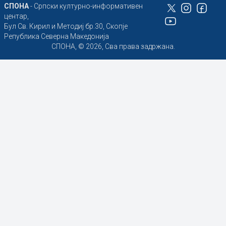
СПОНА
- Српски културно-информативен
центар,
Бул Св. Кирил и Методиј бр.30, Скопје
Република Северна Македонија
СПОНА, © 2026, Сва права задржана.