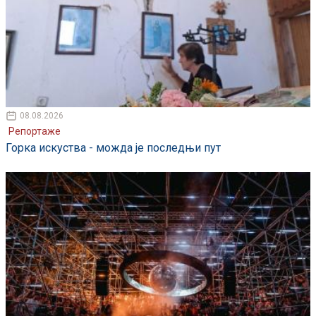
08.08.2026
Репортаже
Горка искуства - можда је последњи пут