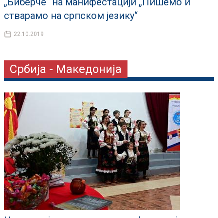
„Биберче“ на манифестацији „Пишемо и
стварамо на српском језику“
22.10.2019
Србија - Македонија