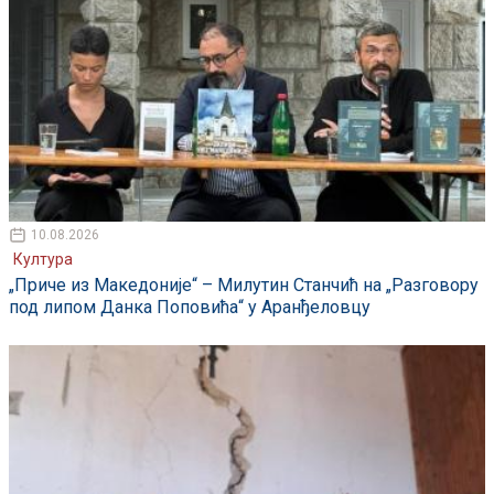
10.08.2026
Култура
„Приче из Македоније“ – Милутин Станчић на „Разговору
под липом Данка Поповића“ у Аранђеловцу