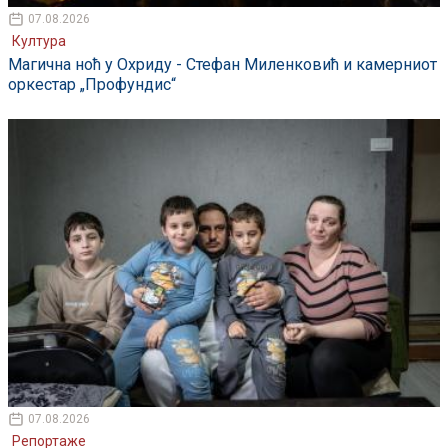
07.08.2026
Култура
Магична ноћ у Охриду - Стефан Миленковић и камерниот
оркестар „Профундис“
07.08.2026
Репортаже