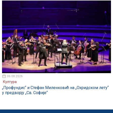
06.08.2026
Култура
„Профундис“ и Стефан Миленковић на „Охридском лету“
у предворју „Св. Софије“