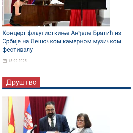
Концерт флаутисткиње Анђеле Братић из
Србије на Лешочком камерном музичком
фестивалу
15.09.2025
Друштво