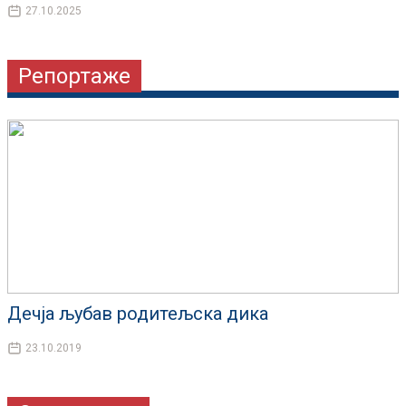
27.10.2025
Репортаже
Дечја љубав родитељска дика
23.10.2019