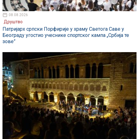
08.08.2026
Друштво
Патријарх српски Порфирије у храму Светога Саве у
Београду угостио учеснике спортског кампа „Србија те
зове”