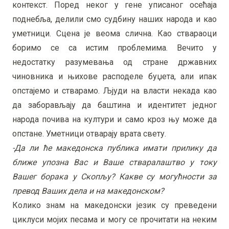
контекст. Поред неког у гене уписаног осећаја
поднебља, делили смо судбину наших народа и као
уметници. Сцена је веома слична. Као ствараоци
боримо се са истим проблемима. Вечито у
недостатку разумевања од стране државних
чиновника и њихове расподеле буџета, али ипак
опстајемо и стварамо. Љјуди на власти некада као
да заборављају да баштина и идентитет једног
народа почива на култури и само кроз њу може да
опстане. Уметници отварају врата свету.
-Да ли ће македонска публика имати прилику да
ближе упозна Вас и Ваше стваралаштво у току
Вашег борака у Скопљу? Какве су могућности за
превод Ваших дела и на македонском?
Колико знам на македонски језик су преведени
циклуси мојих песама и могу се прочитати на неким