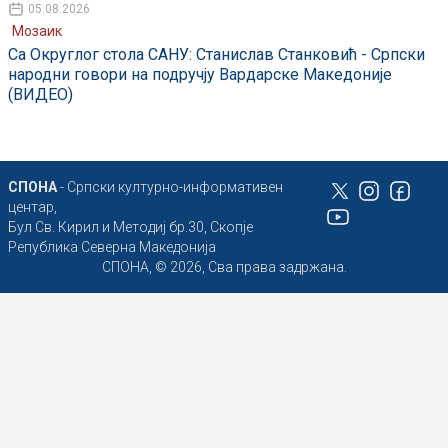
05.08.2026
Мозаик
Са Округлог стола САНУ: Станислав Станковић - Српски
народни говори на подручју Вардарске Македоније
(ВИДЕО)
СПОНА
- Српски културно-информативен
центар,
Бул Св. Кирил и Методиј бр.30, Скопје
Република Северна Македонија
СПОНА, © 2026, Сва права задржана.