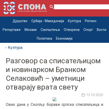
Друштво
Србија - Македонија
Култура
Регион
Репортаже
Мозаик
Саопштења
Отворена
Спорт
Вести
Политика
Економија
Култура
Разговор са списатељицом
и новинарком Бранком
Селаковић – уметници
отварају врата свету
13.10.2020
Ових дана у Скопљу борави српска списатељица и