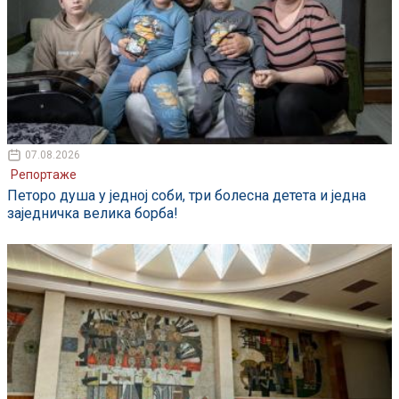
07.08.2026
Репортаже
Петоро душа у једној соби, три болесна детета и једна
заједничка велика борба!