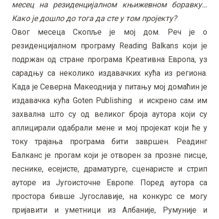
месец на резиденцијалном књижевном боравку…
Како је дошло до тога да сте у том пројекту?
Овог месеца Скопље је мој дом. Реч је о
резиденцијалном програму Reading Balkans који је
подржан од стране програма Креативна Европа, уз
сарадњу са неколико издавачких кућа из региона.
Када је Северна Макеоднија у питању мој домаћин је
издавачка кућа Goten Publishing и искрено сам им
захвална што су од великог броја аутора који су
аплицирали одабрали мене и мој пројекат који ће у
току трајања програма бити завршен. Реадинг
Балканс је прогам који је отворен за прозне писце,
песнике, есејисте, драматурге, сценаристе и стрип
ауторе из Југоисточне Европе. Поред аутора са
простора бивше Југославије, на конкурс се могу
пријавити и уметници из Албаније, Румуније и