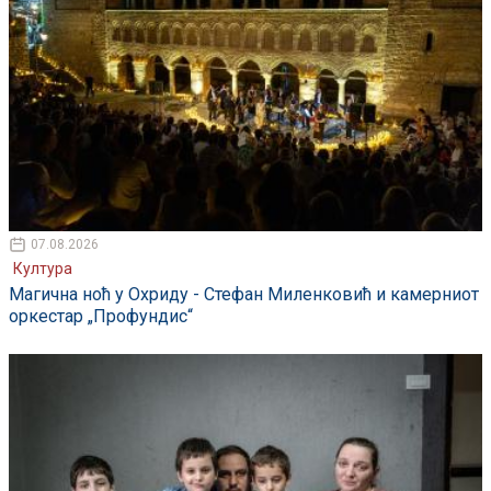
07.08.2026
Култура
Магична ноћ у Охриду - Стефан Миленковић и камерниот
оркестар „Профундис“