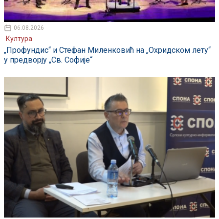
06.08.2026
Култура
„Профундис“ и Стефан Миленковић на „Охридском лету“
у предворју „Св. Софије“