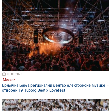
08.08.2026
Мозаик
Врњачка Бања регионални центар електронске музике –
отворен 19. Tuborg Beat x Lovefest