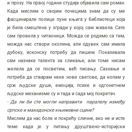
и прозу. На првој години студија објавила сам роман.
Када мислим о својим почецима знам да су ме
фасцинирале полице пуне књига у библиотеци која
је била смештена у згради у којој сам живела. Сате
сам провела у читаоници. Можда се родимо са тим,
можда нас створи околина, али одувек сам имала
дубоку, исконску потребу да пишем. Показивала
сам назнаке талента за сликање, али томе нисам
желела да се посветим, већ писању. Сазнање и
потреба да стварам неке нове светове, да копам у
срж људске душе, емоција, психе и одгонетнем
људске механизме су и тада и сада мој покретач.
- Да ли би сте могли направити паралелу између
српске и македонске књижевне сцене?
Мислим да нас боле и покрећу сличне, ако не и исте
теме када је у питању друштвено-историјски