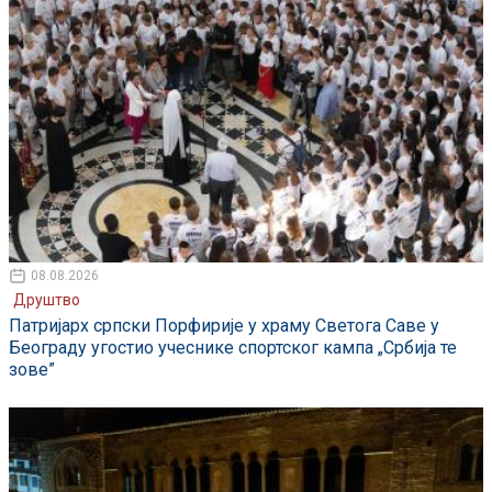
08.08.2026
Друштво
Патријарх српски Порфирије у храму Светога Саве у
Београду угостио учеснике спортског кампа „Србија те
зове”