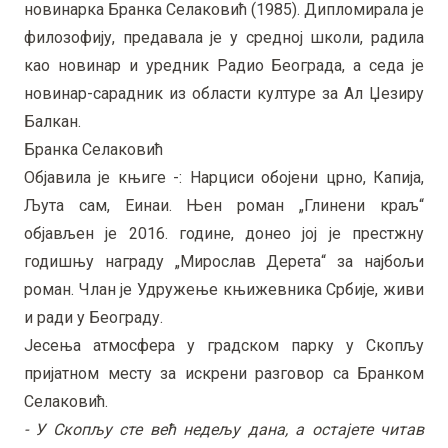
новинарка Бранка Селаковић (1985). Дипломирала је
филозофију, предавала је у средној школи, радила
као новинар и уредник Радио Београда, а седа је
новинар-сарадник из области културе за Ал Џезиру
Балкан.
Бранка Селаковић
Објавила је књиге -: Нарциси обојени црно, Капија,
Љута сам, Еинаи. Њен роман „Глинени краљ“
објављен је 2016. године, донео јој је престжну
годишњу награду „Мирослав Дерета“ за најбољи
роман. Члан је Удружење књижевника Србије, живи
и ради у Београду.
Јесења атмосфера у градском парку у Скопљу
пријатном месту за искрени разговор са Бранком
Селаковић.
- У Скопљу сте већ недељу дана, а остајете читав