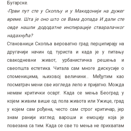
Бугарске.
-Први пут сте у Скопљу и у Македонији на дужег
време. Шта је оно што се Вама допада И дали сте
овде нашли дододатне инспирације стваралачког
надахнућа?
Становници Скопља вероватно град перципирају на
другачији начин од туриста и када је у питању
свакодневни живот, урбанистичка решења и
свеопшта естетика. Читала сам многе дискусије о
споменицима, њиховој величини… Међутим као
посматрач мени све изгледа лепо и пријатно. Можда
немам критички осврт. Када се мења Београд у
којем живим више од пола живота или Ужице, град
у којем сам рођена, често сам строг критичар, јер
знам ранији изглед вароши и емоцију која је
повезана са тим. Када се све то мења не прихватам