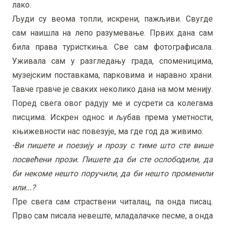
лако.
Људи су веома топли, искрени, пажљиви. Свугде
сам наишла на лепо разумевање. Првих дана сам
била права туристкиња. Све сам фотографисала.
Уживала сам у разгледању града, споменицима,
музејским поставкама, парковима и наравно храни.
Тавче гравче је сваких неколико дана на мом менију.
Поред свега овог радују ме и сусрети са колегама
писцима. Искрен однос и љубав према уметности,
књижевности нас повезује, ма где год да живимо.
-Ви пишете и поезију и прозу с тиме што сте више
посвећени прози. Пишете да би сте ослободили, да
би некоме нешто поручили, да би нешто променили
или...?
Пре свега сам страствени читалац, па онда писац.
Прво сам писала невеште, младалачке песме, а онда