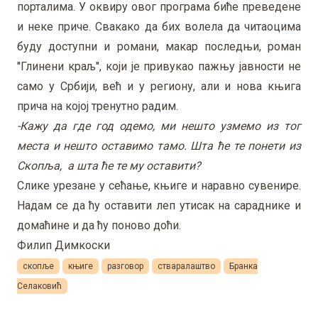
порталима. У оквиру овог програма биће преведене
и неке приче. Свакако да бих волела да читаоцима
буду доступни и романи, макар последњи, роман
''Глинени краљ'', који је привукао пажњу јавности не
само у Србији, већ и у региону, али и нова књига
прича на којој тренутно радим.
-Кажу да где год одемо, ми нешто узмемо из тог
места и нешто оставимо тамо. Шта ће те понети из
Скопља, а шта ће те му оставити?
Слике урезане у сећање, књиге и наравно сувенире.
Надам се да ћу оставити леп утисак на сараднике и
домаћине и да ћу поново доћи.
Филип Димкоски
скопље
књиге
разговор
стваралаштво
Бранка
Селаковић