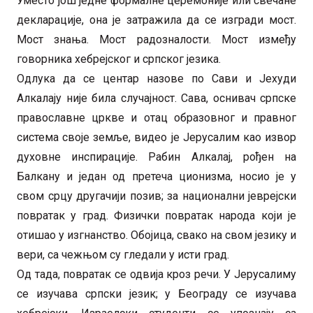
Уместо још једне формалне церемоније или свечане
декларације, она је затражила да се изгради мост.
Мост знања. Мост радозналости. Мост између
говорника хебрејског и српског језика.
Одлука да се центар назове по Сави и Јехуди
Алкалају није била случајност. Сава, оснивач српске
православне цркве и отац образовног и правног
система своје земље, видео је Јерусалим као извор
духовне инспирације. Рабин Алкалај, рођен на
Балкану и један од претеча ционизма, носио је у
свом срцу другачији позив; за национални јеврејски
повратак у град. Физички повратак народа који је
отишао у изгнанство. Обојица, свако на свом језику и
вери, са чежњом су гледали у исти град.
Од тада, повратак се одвија кроз речи. У Јерусалиму
се изучава српски језик; у Београду се изучава