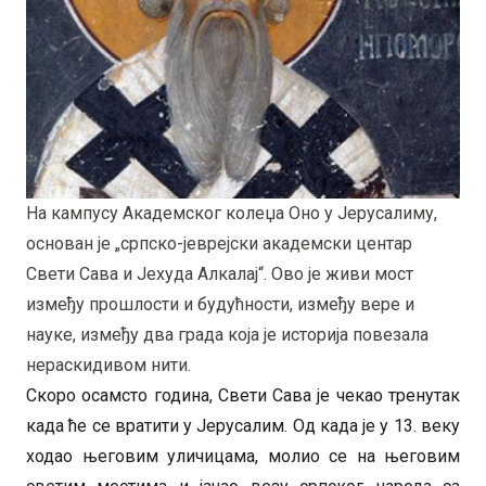
На кампусу Академског колеџа Оно у Јерусалиму,
основан је „српско-јеврејски академски центар
Свети Сава и Јехуда Алкалај“. Ово је живи мост
између прошлости и будућности, између вере и
науке, између два града која је историја повезала
нераскидивом нити.
Скоро осамсто година, Свети Сава је чекао тренутак
када ће се вратити у Јерусалим. Од када је у 13. веку
ходао његовим уличицама, молио се на његовим