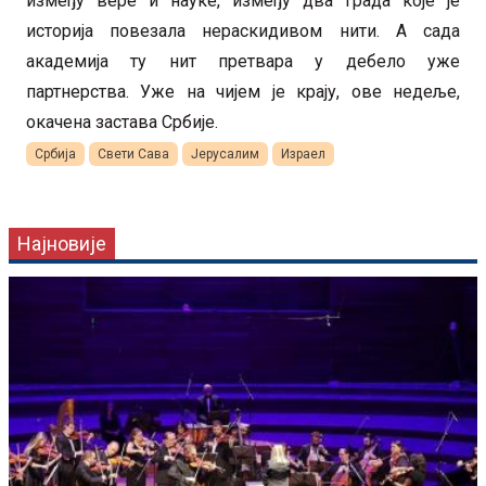
између вере и науке, између два града које је
историја повезала нераскидивом нити. А сада
академија ту нит претвара у дебело уже
партнерства. Уже на чијем је крају, ове недеље,
окачена застава Србије.
Србија
Свети Сава
Јерусалим
Израел
Најновије