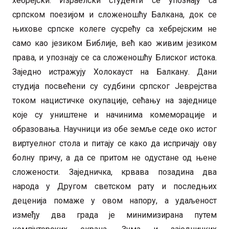
хебрејски. Израелски студенти се упознају са
српском поезијом и сложеношћу Балкана, док се
њихове српске колеге сусрећу са хебрејским не
само као језиком Библије, већ као живим језиком
права, и упознају се са сложеношћу Блиског истока.
Заједно истражују Холокауст на Балкану. Дани
студија посвећени су судбини српског Јеврејства
током нацистичке окупације, сећању на заједнице
које су уништене и начинима комеморације и
образовања. Научници из обе земље седе око истог
виртуелног стола и питају се како да испричају ову
болну причу, а да се притом не одустане од њене
сложености. Заједничка, крвава позадина два
народа у Другом светском рату и последњих
деценија помаже у овом напору, а удаљеност
између два града је минимизирана путем