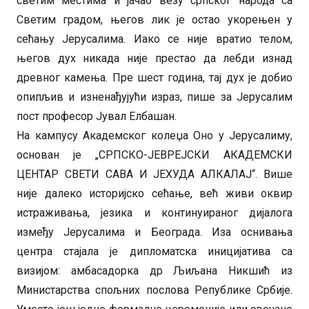
светим местима и јачао везу српског народа са
Светим градом, његов лик је остао укорењен у
сећању Јерусалима. Иако се није вратио телом,
његов дух никада није престао да лебди изнад
древног камења. Пре шест година, тај дух је добио
опипљив и изненађујући израз, пише за Јерусалим
пост професор Јувал Елбашан.
На кампусу Академског колеџа Оно у Јерусалиму,
основан је „СРПСКО-ЈЕВРЕЈСКИ АКАДЕМСКИ
ЦЕНТАР СВЕТИ САВА И ЈЕХУДА АЛКАЛАЈ“. Више
није далеко историјско сећање, већ живи оквир
истраживања, језика и континуираног дијалога
између Јерусалима и Београда. Иза оснивања
центра стајала је дипломатска иницијатива са
визијом: амбасадорка др Љиљана Никшић из
Министарства спољних послова Републике Србије.