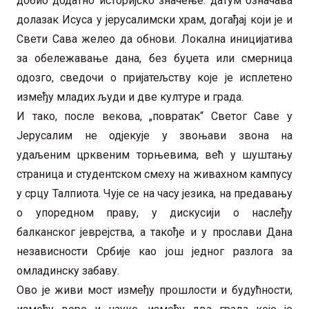
добио додатно историјско значење: датум означава
долазак Исуса у јерусалимски храм, догађај који је и
Свети Сава желео да обнови. Локална иницијатива
за обележавање дана, без буџета или смерница
одозго, сведочи о пријатељству које је исплетено
између младих људи и две културе и града.
И тако, после векова, „повратак“ Светог Саве у
Јерусалим не одјекује у звоњави звона на
удаљеним црквеним торњевима, већ у шуштању
страница и студентском смеху на живахном кампусу
у срцу Талпиота. Чује се на часу језика, на предавању
о упоредном праву, у дискусији о наслеђу
балканског јеврејства, а такође и у прослави Дана
независности Србије као још једног разлога за
омладинску забаву.
Ово је живи мост између прошлости и будућности,