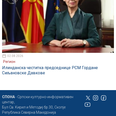
02.08.2026
Регион
Илинданска честитка председнице РСМ Гордане
Сиљановске Давкове
СПОНА
- Српски културно-информативен
центар,
Бул Св. Кирил и Методиј бр.30, Скопје
Република Северна Македонија