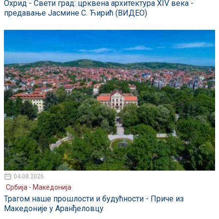
Охрид - Свети град: црквена архитектура XIV века -
предавање Јасмине С. Ћирић (ВИДЕО)
04.08.2026
Србија - Македонија
Трагом наше прошлости и будућности - Приче из
Македоније у Аранђеловцу