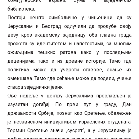
компјутерских екрана, Зума и заједничких
библиотека.
Постоји нешто симболично у чињеници да су
Јерусалим и Београд одлучили да продубе своју
везу кроз академску заједницу; оба главна града
прожета су идентитетом и напетостима, са многим
ожиљцима тешких ратова како у последњим
деценијама, тако и из древне историје. Тамо где
политика може да учврсти ставове, знање их
омекшава. Тамо где сећање може да подели, учење
ствара заједнички језик.
Ове недеље у центру Јерусалима прослављен је
изузетан догађај. По први пут у граду, Дан
државности Србије, познат као Сретење, обележен
је независном иницијативом израелских студената.
Термин Сретење значи „сусрет“, а у Јерусалиму је