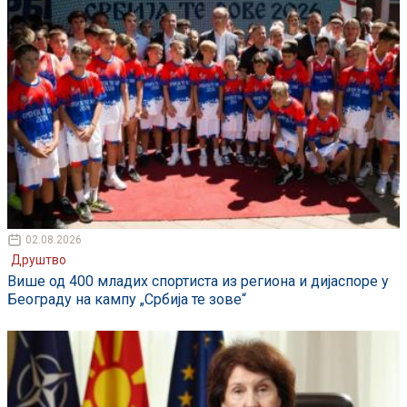
02.08.2026
Друштво
Више од 400 младих спортиста из региона и дијаспоре у
Београду на кампу „Србија те зове“