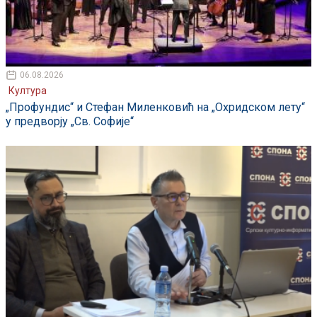
06.08.2026
Култура
„Профундис“ и Стефан Миленковић на „Охридском лету“
у предворју „Св. Софије“