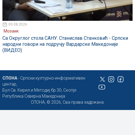
05.08.2026
Мозаик
Са Округлог стола САНУ: Станислав Станковић - Српски
народни говори на подручју Вардарске Македоније
(ВИДЕО)
СПОНА
- Српски културно-информативен
центар,
Бул Св. Кирил и Методиј бр.30, Скопје
Република Северна Македонија
СПОНА, © 2026, Сва права задржана.