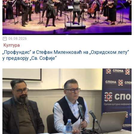
06.08.2026
Култура
„Профундис“ и Стефан Миленковић на „Охридском лету“
у предворју „Св. Софије“