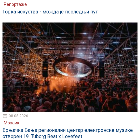
Репортаже
Горка искуства - можда је последњи пут
08.08.2026
Мозаик
Врњачка Бања регионални центар електронске музике –
отворен 19. Tuborg Beat x Lovefest