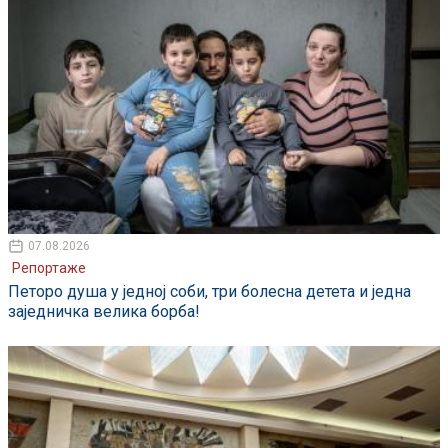
07.08.2026
Репортаже
Петоро душа у једној соби, три болесна детета и једна
заједничка велика борба!