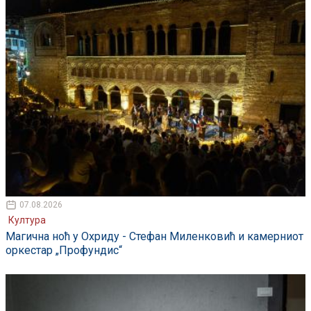
07.08.2026
Култура
Магична ноћ у Охриду - Стефан Миленковић и камерниот
оркестар „Профундис“