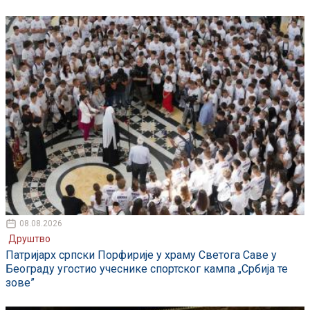
08.08.2026
Друштво
Патријарх српски Порфирије у храму Светога Саве у
Београду угостио учеснике спортског кампа „Србија те
зове”