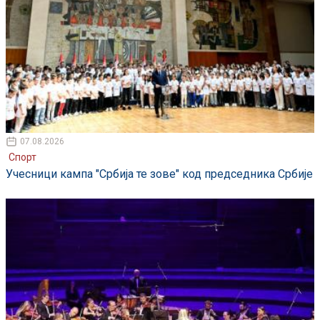
07.08.2026
Спорт
Учесници кампа "Србија те зове" код председника Србије