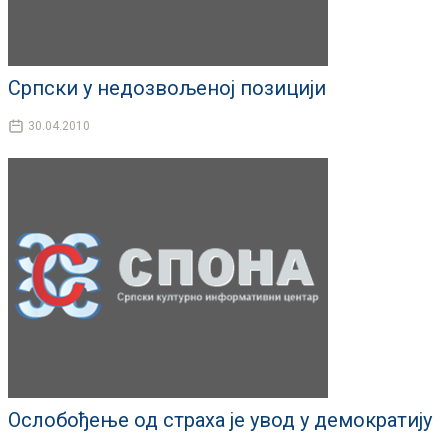
Српски у недозвољеној позицији
30.04.2010
Ослобођење од страха је увод у демократију