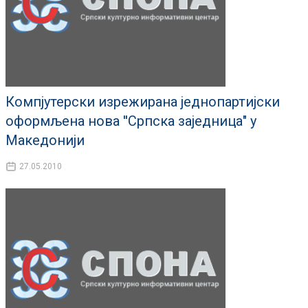
Компјутерски изрежирана једнопартијски
оформљена нова ''Српска заједница" у
Македонији
27.05.2010