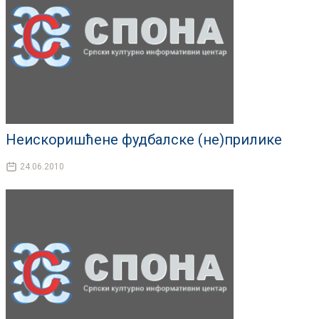
Неискоришћене фудбалске (не)прилике
24.06.2010