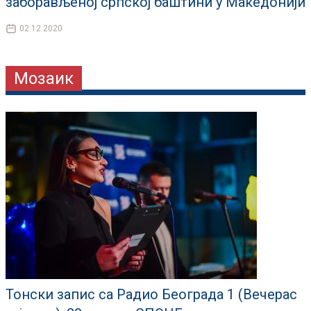
заборављеној српској баштини у Македонији
02.12.2020
Мозаик
Тонски запис са Радио Београда 1 (Вечерас