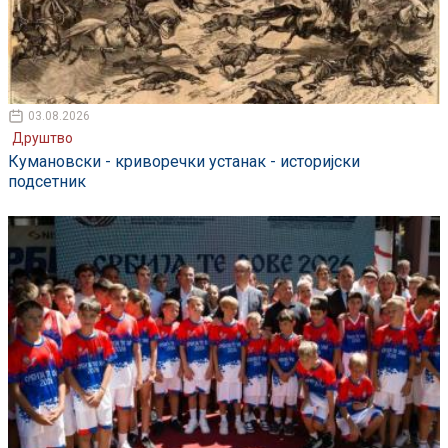
03.08.2026
Друштво
Кумановски - криворечки устанак - историјски
подсетник