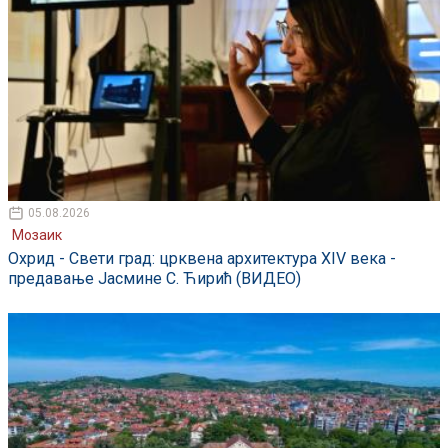
05.08.2026
Мозаик
Охрид - Свети град: црквена архитектура XIV века -
предавање Јасмине С. Ћирић (ВИДЕО)