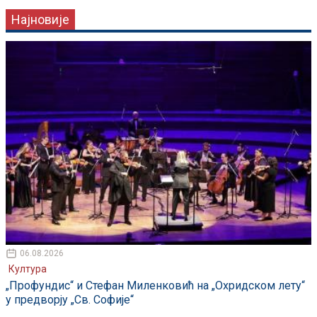
Најновије
06.08.2026
Култура
„Профундис“ и Стефан Миленковић на „Охридском лету“
у предворју „Св. Софије“