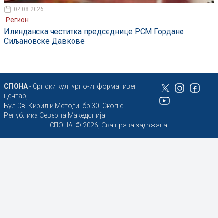
02.08.2026
Регион
Илинданска честитка председнице РСМ Гордане
Сиљановске Давкове
СПОНА
- Српски културно-информативен
центар,
Бул Св. Кирил и Методиј бр.30, Скопје
Република Северна Македонија
СПОНА, © 2026, Сва права задржана.