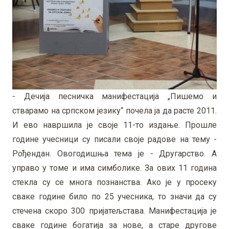
- Дечија песничка манифестација „Пишемо и
стварамо на српском језику“ почела ја да расте 2011.
И ево навршила је своје 11-то издање. Прошле
године учесници су писали своје радове на тему -
Рођендан. Овогодишња тема је - Другарство. А
управо у томе и има симболике. За ових 11 година
стекла су се многа познанства. Ако је у просеку
сваке године било по 25 учесника, то значи да су
стечена скоро 300 пријатељстава. Манифестација је
сваке године богатија за нове, а старе другове