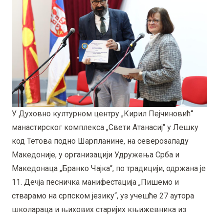
У Духовно културном центру „Кирил Пејчиновић“
манастирског комплекса „Свети Атанасиј“ у Лешку
код Тетова подно Шарпланине, на северозападу
Македоније, у организацији Удружења Срба и
Македонаца „Бранко Чајка“, по традицији, одржана је
11. Дечја песничка манифестација „Пишемо и
стварамо на српском језику“, уз учешће 27 аутора
школараца и њихових старијих књижевника из