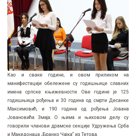
Као и сваке године, и овом приликом на
манифестацији обележене су годишњице славних
имена српске књижевности. Ове године је 125
годишњица рођења и 30 година од смрти Десанке
Максимовић, и 190 година од рођења Јована
Јовановића Змаја. О њима и њиховом делу су
говорили чланови драмске секције Удружења Срба
и Македонаца „Бранко Чајка“ из Тетова.