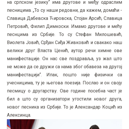
на српском језику“ има другове и међу одраслим
песницима. „То су наши редовни, да кажем, домаћи -
Славица Дабевска Ћировска, Стојан Арсић, Славица
Петровић, Филип Димкоски. Имамо другове и мећу
песнцима из Србије. То су Стефан Милошевић,
Виолета Јовић, Срђан Сиђа Живковић и свакако наш
велики друг Власта Ценић, аутор речи химне ове
манифестације. Он нас све поздравља, уз жал што
не може да се дружи са нама због обавеза на другој
манифестацији“. Ипак, пошто није физички са
учесницима, ту је његова поезија. Послао и он своју
песмицу о другарству. Ове године посебна част је
бил а што су организатори угостили новог друга,
новог песника из Србије. То је Александар Коцић из
Алексинца.