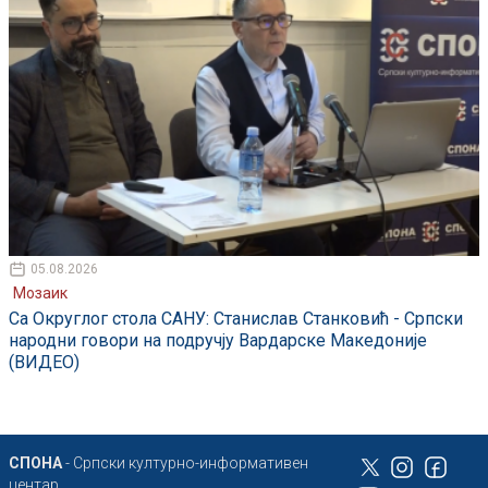
05.08.2026
Мозаик
Са Округлог стола САНУ: Станислав Станковић - Српски
народни говори на подручју Вардарске Македоније
(ВИДЕО)
СПОНА
- Српски културно-информативен
центар,