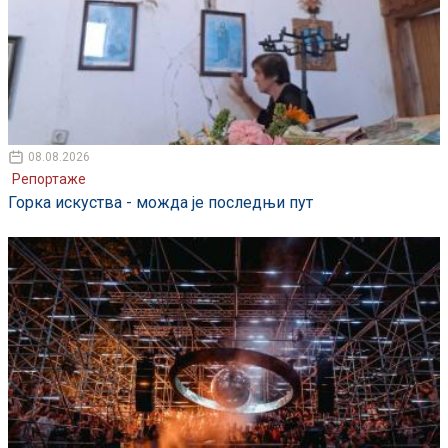
08.08.2026
Репортаже
Горка искуства - можда је последњи пут