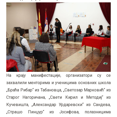
На крају манифестације, организатори су се
захвалили менторима и ученицима основних школа
„Браћа Рибар“ из Табановца, „Светозар Марковић“ из
Старог Нагоричана, „Свети Кирил и Методиј“ из
Кучевишта, „Александар Урдаревски“ из Сандева,
„Страшо Пинџур“ из Јосифова, полазницима