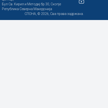
Бул Св. Кирил и Методиј бр.30, Скопје
Република Северна Македонија
СПОНА, © 2026, Сва права задржана.