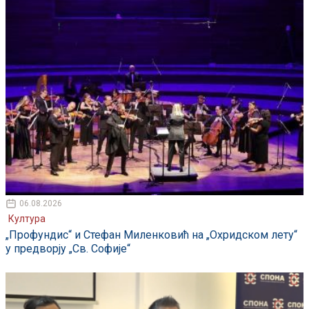
06.08.2026
Култура
„Профундис“ и Стефан Миленковић на „Охридском лету“
у предворју „Св. Софије“