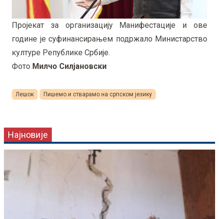
Пројекат за организацију Манифестације и ове
године је суфинансирањем подржало Министарство
културе Републике Србије.
Фото
Милчо Силјановски
Лешок
Пишемо и стварамо на српском језику
Најновије