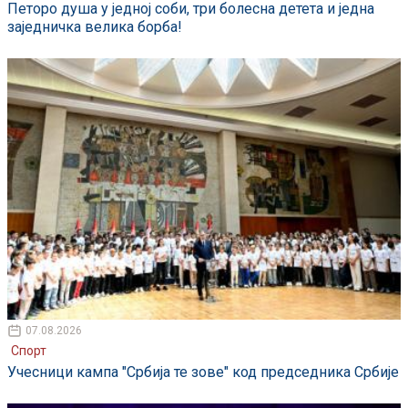
Петоро душа у једној соби, три болесна детета и једна
заједничка велика борба!
07.08.2026
Спорт
Учесници кампа "Србија те зове" код председника Србије