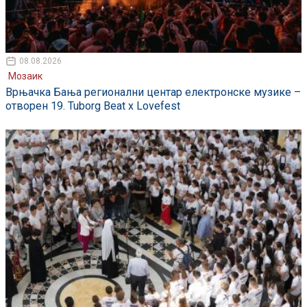
08.08.2026
Мозаик
Врњачка Бања регионални центар електронске музике –
отворен 19. Tuborg Beat x Lovefest