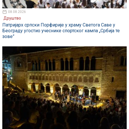
08.08.2026
Друштво
Патријарх српски Порфирије у храму Светога Саве у
Београду угостио учеснике спортског кампа „Србија те
зове”