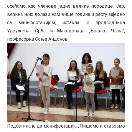
осећамо као чланове једне велике породице. Јер,
већина њих долази нам више година и расту заједно
са манифестацијом, истакла је председница
Удружења Срба и Македонаца „Бранко Чајка“,
професорка Соња Андонов.
Подсетила је да манифестација „Пишемо и стварамо