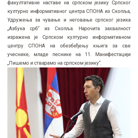
факултативне наставе на српском језику Српског
културно информативног центра СПОНА из Скопља,
Удружења за чување и неговање српског језика
„Азбука срб“ из Скопља. Нарочита захвалност
изражена је Српском културно информативном
центру СПОНА на обезбеђењу књига за све
учеснике, младе песнике на 11. Манифестацији
„Пишемо и стварамо на српском језику“.