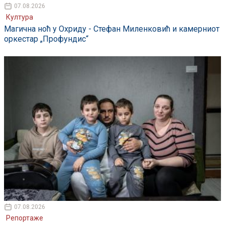
07.08.2026
Култура
Магична ноћ у Охриду - Стефан Миленковић и камерниот
оркестар „Профундис“
07.08.2026
Репортаже