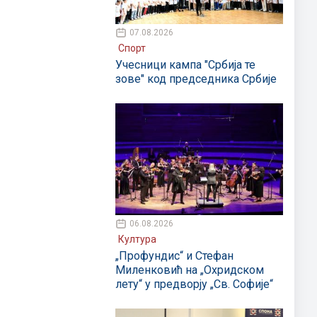
07.08.2026
Спорт
Учесници кампа "Србија те
зове" код председника Србије
06.08.2026
Култура
„Профундис“ и Стефан
Миленковић на „Охридском
лету“ у предворју „Св. Софије“