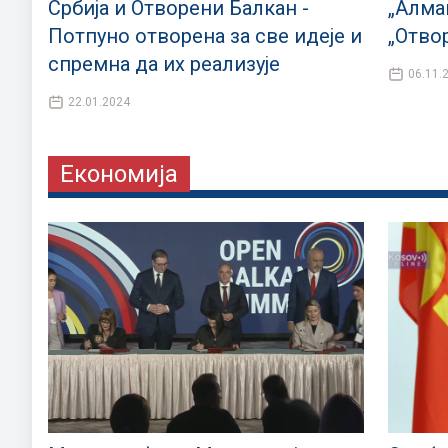
Србија и Отворени Балкан -
„Алма
Потпуно отворена за све идеје и
„Отво
спремна да их реализује
06.11.
22.01.2024
Економија