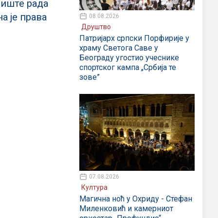
иште рада
а је права
08.08.2026
Друштво
Патријарх српски Порфирије у
храму Светога Саве у
Београду угостио учеснике
спортског кампа „Србија те
зове”
07.08.2026
Култура
Магична ноћ у Охриду - Стефан
Миленковић и камерниот