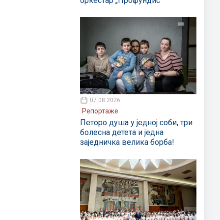
оркестар „Профундис“
07.08.2026
Репортаже
Петоро душа у једној соби, три
болесна детета и једна
заједничка велика борба!