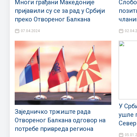
Многи грађани Македоније
Слобо
пријавили су се за рад у Србији
позит
преко Отвореног Балкана
члани
07.04.2024
02.04.
У Срб
Заједничко тржиште рада
ушле 
Отвореног Балкана одговор на
Север
потребе привреда региона
05.01.