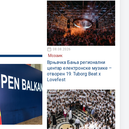
08.08.2026
Мозаик
Врњачка Бања регионални
центар електронске музике –
отворен 19. Tuborg Beat x
Lovefest