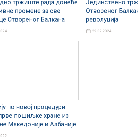
дно тржиште рада донеће
Јединствено трж
ивне промене за све
Отвореног Балкан
це Отвореног Балкана
револуција
2024
29.02.2024
ију по новој процедури
прве пошиљке хране из
не Македоније и Албаније
2022