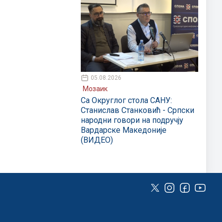
05.08.2026
Мозаик
Са Округлог стола САНУ:
Станислав Станковић - Српски
народни говори на подручју
Вардарске Македоније
(ВИДЕО)