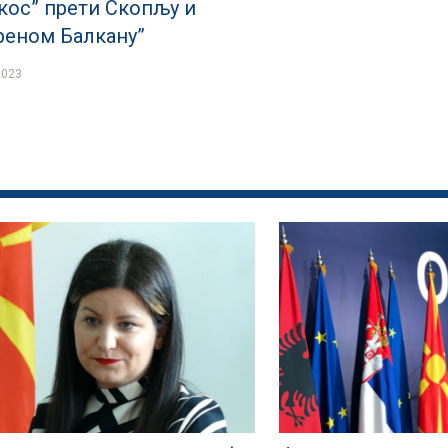
кос” прети Скопљу и
реном Балкану”
2023