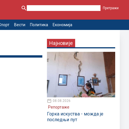
Спорт
Вести
Политика
Економија
Најновије
08.08.2026
Репортаже
Горка искуства - можда је
последњи пут