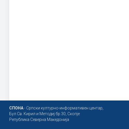
СПОНА
- Српски културно-информативен центар,
Бул Св. Кирил и Методиј бр.30, Скопје
Република Северна Македонија