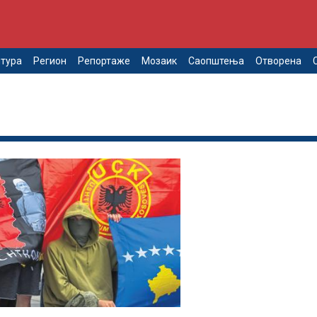
тура
Регион
Репортаже
Мозаик
Саопштења
Отворена