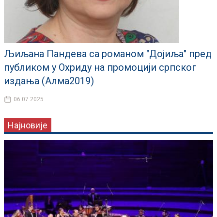
Љиљана Пандева са романом "Дојиља" пред
публиком у Охриду на промоцији српског
издања (Алма2019)
06.07.2025
Најновије