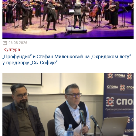
06.08.2026
Култура
„Профундис“ и Стефан Миленковић на „Охридском лету“
у предворју „Св. Софије“