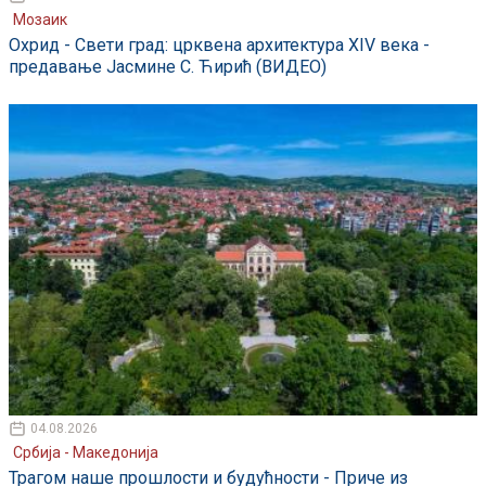
Мозаик
Охрид - Свети град: црквена архитектура XIV века -
предавање Јасмине С. Ћирић (ВИДЕО)
04.08.2026
Србија - Македонија
Трагом наше прошлости и будућности - Приче из