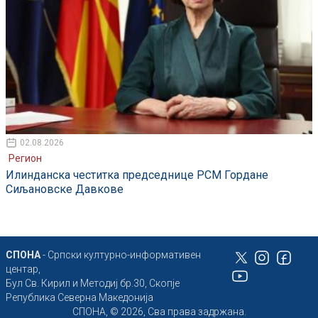
02.08.2026
Регион
Илинданска честитка председнице РСМ Гордане
Сиљановске Давкове
СПОНА
- Српски културно-информативен
центар,
Бул Св. Кирил и Методиј бр.30, Скопје
Република Северна Македонија
СПОНА, © 2026, Сва права задржана.