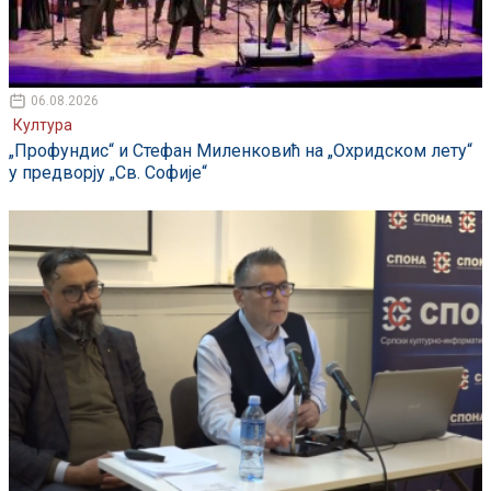
06.08.2026
Култура
„Профундис“ и Стефан Миленковић на „Охридском лету“
у предворју „Св. Софије“