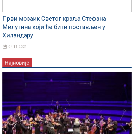
Први мозаик Светог краља Стефана
Милутина који ће бити постављен у
Хиландару
04.11.2021
Најновије