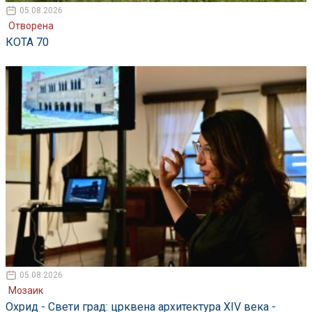
05.08.2026
Отворена
КОТА 70
05.08.2026
Мозаик
Охрид - Свети град: црквена архитектура XIV века -