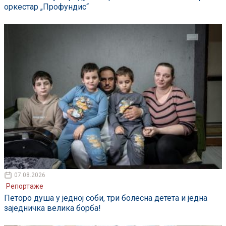
оркестар „Профундис“
07.08.2026
Репортаже
Петоро душа у једној соби, три болесна детета и једна
заједничка велика борба!