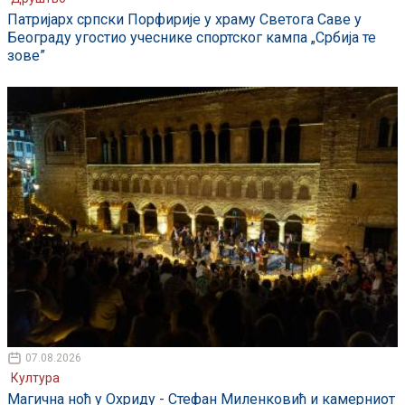
Патријарх српски Порфирије у храму Светога Саве у
Београду угостио учеснике спортског кампа „Србија те
зове”
07.08.2026
Култура
Магична ноћ у Охриду - Стефан Миленковић и камерниот