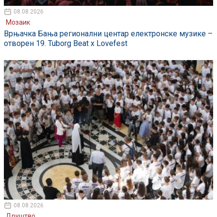
08.08.2026
Мозаик
Врњачка Бања регионални центар електронске музике –
отворен 19. Tuborg Beat x Lovefest
08.08.2026
Друштво