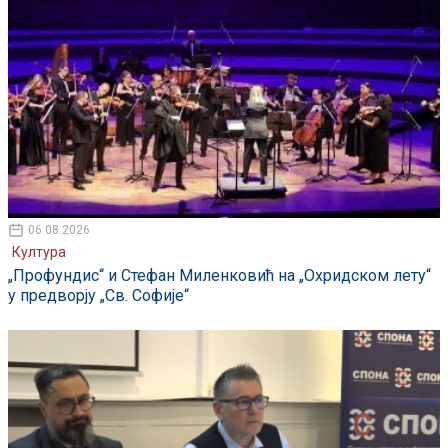
06.08.2026
Култура
„Профундис“ и Стефан Миленковић на „Охридском лету“
у предворју „Св. Софије“