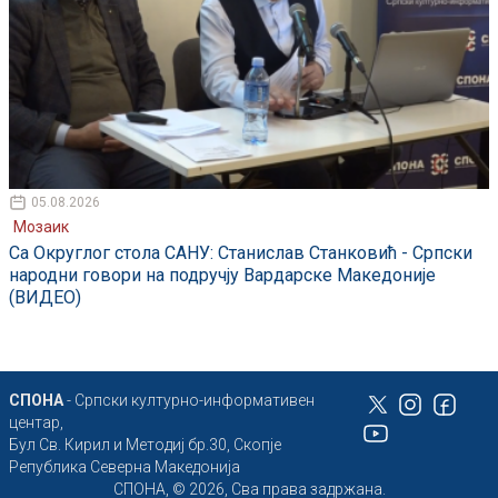
05.08.2026
Мозаик
Са Округлог стола САНУ: Станислав Станковић - Српски
народни говори на подручју Вардарске Македоније
(ВИДЕО)
СПОНА
- Српски културно-информативен
центар,
Бул Св. Кирил и Методиј бр.30, Скопје
Република Северна Македонија
СПОНА, © 2026, Сва права задржана.