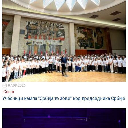
07.08.2026
Спорт
Учесници кампа "Србија те зове" код председника Србије