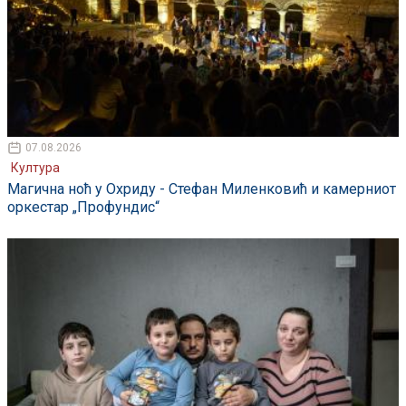
07.08.2026
Култура
Магична ноћ у Охриду - Стефан Миленковић и камерниот
оркестар „Профундис“