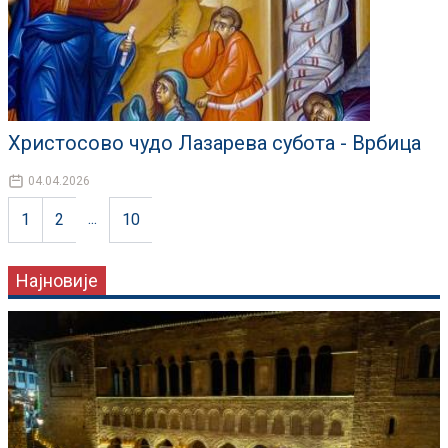
Христосово чудо Лазарева субота - Врбица
04.04.2026
...
1
2
10
Најновије