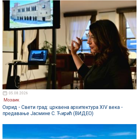
05.08.2026
Мозаик
Охрид - Свети град: црквена архитектура XIV века -
предавање Јасмине С. Ћирић (ВИДЕО)