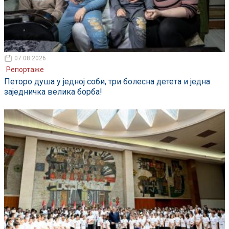
07.08.2026
Репортаже
Петоро душа у једној соби, три болесна детета и једна
заједничка велика борба!