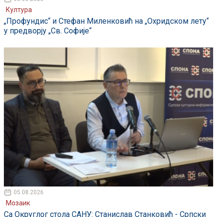
Култура
„Профундис“ и Стефан Миленковић на „Охридском лету“
у предворју „Св. Софије“
05.08.2026
Мозаик
Са Округлог стола САНУ: Станислав Станковић - Српски