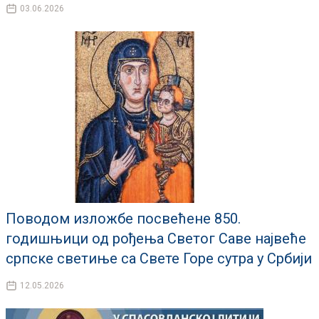
03.06.2026
Поводом изложбе посвећене 850.
годишњици од рођења Светог Саве највеће
српске светиње са Свете Горе сутра у Србији
12.05.2026