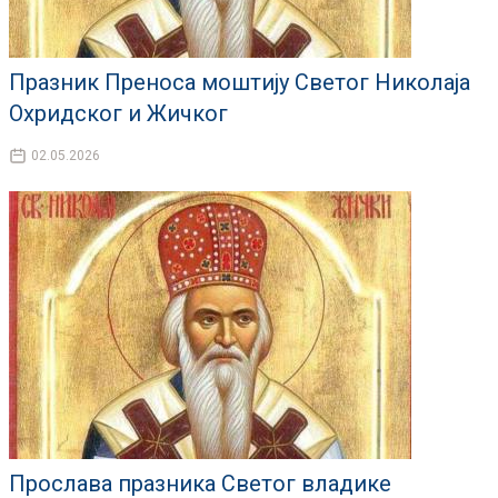
Празник Преноса моштију Светог Николаја
Охридског и Жичког
02.05.2026
Прослава празника Светог владике