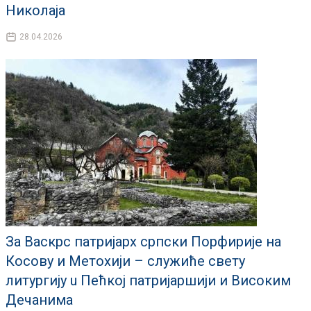
Николаја
28.04.2026
За Васкрс патријарх српски Порфирије на
Косову и Метохији – служиће свету
литургиjу u Пећкој патријаршији и Висoким
Дечанима