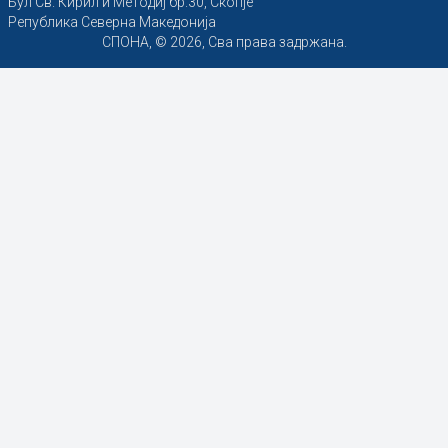
Бул Св. Кирил и Методиј бр.30, Скопје
Република Северна Македонија
СПОНА, © 2026, Сва права задржана.