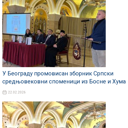
У Београду промовисан зборник Српски
средњовековни споменици из Босне и Хума
22.02.2026