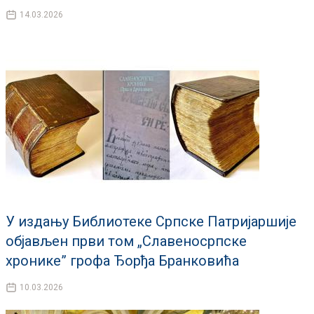
14.03.2026
У издању Библиотеке Српске Патријаршије
објављен први том „Славеносрпске
хронике” грофа Ђорђа Бранковића
10.03.2026