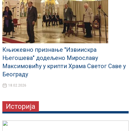
Књижевно признање "Извиискра
Његошева" додељено Мирославу
Максимовићу у крипти Храма Светог Саве у
Београду
18.02.2026
Историја