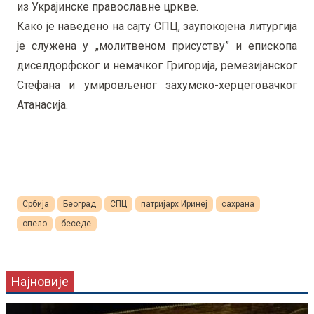
из Украјинске православне цркве.
Како је наведено на сајту СПЦ, заупокојена литургија
је служена у „молитвеном присуству” и епископа
диселдорфског и немачког Григорија, ремезијанског
Стефана и умировљеног захумско-херцеговачког
Атанасија.
Србија
Београд
СПЦ
патријарх Иринеј
сахрана
опело
беседе
Најновије