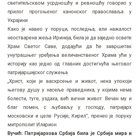
светитељсквом усрдношћу и ревношћу говорио у
прилог прогоњеног канонског православља у
Украјини.
Како је навео у поруци, последња, али нажалост
неостварена жеља Иринеја, била је да заједно освете
Храм Светог Саве, додајући да ће завршетак
унутрашњег уређења величанственог Храма ући у
историју као једно од главних достигнућа његовог
патријаршијског служења.
„Христ, који је васкрсење и живот, нека упокоји
његову душу у насеље праведника, у којима нема
болести, туге, уздаха, већ вечни живот. Вечан му и
благ помен, с љубављу у господу, патријарх
московски и целе Русије, Кирил”, пренео је поруку
митрополит Иларион.
Вучић: Патријархова Србија била је Србија мира и