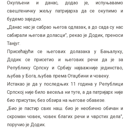
Окупљени и данас, додао је, испуњавамо
свештеничку жељу патријарха да се окупимо и
будемо заједно.
„Данас нас је сабрао његов одлазак, а до сада су нас
сабирали његови доласци”, рекао је Додик, преноси
Танјуг.
Присећајући се његових долазака у Бањалуку,
Додик се присетио и његових речи да је за
Републику Српску и Србију најважније јединство,
љубав у Бога, љубав према Отаџбини и човеку.
Истакао је да у последњих 11 година у Републици
Српској није било весеља ни туге, а да патријарх није
био присутан, без обзира на његове обавезе.
„Био је пастир свих наш. био је необично обичан и
скроман човек, човек благих речи и чврстих дела”,
поручио је Додик.