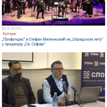
06.08.2026
Култура
„Профундис“ и Стефан Миленковић на „Охридском лету“
у предворју „Св. Софије“