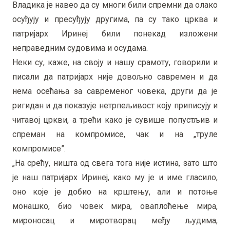
Владика је навео да су многи били спремни да олако
осуђују и пресуђују другима, па су тако црква и
патријарх Иринеј били понекад изложени
неправедним судовима и осудама.
Неки су, каже, на своју и нашу срамоту, говорили и
писали да патријарх није довољно савремен и да
нема осећања за савременог човека, други да је
ригидан и да показује нетрпељивост коју приписују и
читавој цркви, а трећи како је сувише попустљив и
спреман на компромисе, чак и на „труле
компромисе”.
„На срећу, ништа од свега тога није истина, зато што
је наш патријарх Иринеј, како му је и име гласило,
оно које је добио на крштењу, али и потоње
монашко, био човек мира, оваплоћење мира,
мироносац и миротворац међу људима,