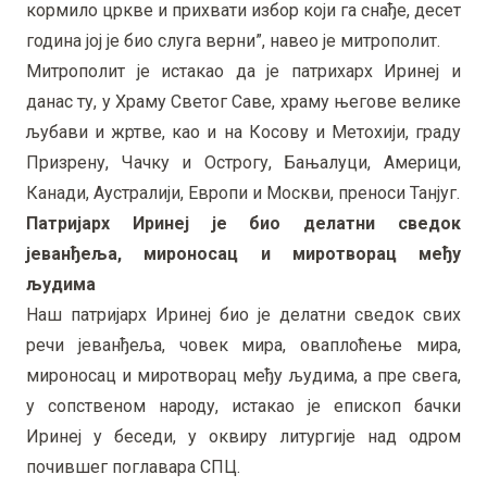
кормило цркве и прихвати избор који га снађе, десет
година јој је био слуга верни”, навео је митрополит.
Митрополит је истакао да је патрихарх Иринеј и
данас ту, у Храму Светог Саве, храму његове велике
љубави и жртве, као и на Косову и Метохији, граду
Призрену, Чачку и Острогу, Бањалуци, Америци,
Канади, Аустралији, Европи и Москви, преноси Танјуг.
Патријарх Иринеј је био делатни сведок
јеванђеља, мироносац и миротворац међу
људима
Наш патријарх Иринеј био је делатни сведок свих
речи јеванђеља, човек мира, оваплоћење мира,
мироносац и миротворац међу људима, а пре свега,
у сопственом народу, истакао је епископ бачки
Иринеј у беседи, у оквиру литургије над одром
почившег поглавара СПЦ.