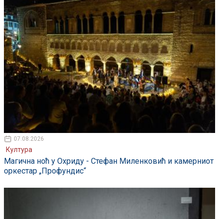
07.08.2026
Култура
Магична ноћ у Охриду - Стефан Миленковић и камерниот
оркестар „Профундис“