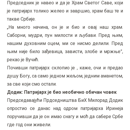
Председник је навео и да је Храм Светог Саве, који
је патријарх толико желео и завршио, храм баш те и
такве Србије.
„На много начина, он је и био и овај наш храм.
Саборни, мудри, пун милости и љубави. Пред њим,
нашим духовним оцем, ми се нисмо делили. Пред
њим није било зађевица, зависти, злобе и мржње”,
рекао је Вучић.
Почивши патријарх склопио је , каже, очи и предао
душу Богу, са само једном жељом, једним аманетом,
за све који смо остали.
Додик: Патријарх је био необично обичан човек
Председавајући Прдседништва БиХ Милорад Додик
опростио се данас над одром патријарха Иринеја
поручивши да је он имао снагу и моћ да сабере Србе
где год они живели.