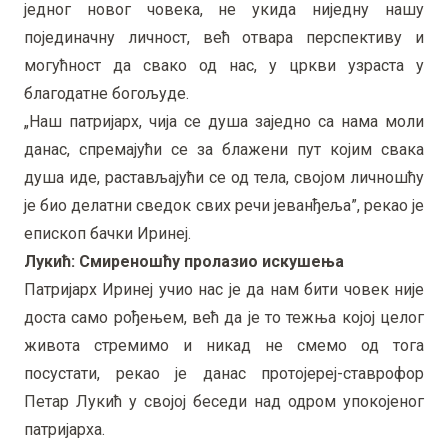
једног новог човека, не укида ниједну нашу
појединачну личност, већ отвара перспективу и
могућност да свако од нас, у цркви узраста у
благодатне богољуде.
„Наш патријарх, чија се душа заједно са нама моли
данас, спремајући се за блажени пут којим свака
душа иде, растављајући се од тела, својом личношћу
је био делатни сведок свих речи јеванђеља”, рекао је
епископ бачки Иринеј.
Лукић: Смиреношћу пролазио искушења
Патријарх Иринеј учио нас је да нам бити човек није
доста само рођењем, већ да је то тежња којој целог
живота стремимо и никад не смемо од тога
посустати, рекао је данас протојереј-ставрофор
Петар Лукић у својој беседи над одром упокојеног
патријарха.