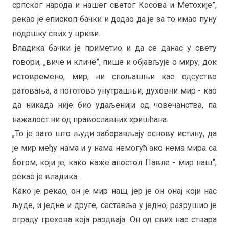
српског народа и нашег светог Косова и Метохије”,
рекао је епископ бачки и додао да је за то имао пуну
подршку свих у цркви.
Владика бачки је приметио и да се данас у свету
говори, „виче и кличе”, пише и објављује о миру, док
истовремено, мир, ни спољашњи као одсуство
ратовања, а поготово унутрашњи, духовни мир - као
да никада није био удаљенији од човечанства, па
нажалост ни од православних хришћана.
„То је зато што људи заборављају основу истину, да
је мир међу нама и у нама немогућ ако нема мира са
богом, који је, како каже апостол Павле - мир наш”,
рекао је владика.
Како је рекао, он је мир наш, јер је он онај који нас
људе, и једне и друге, саставља у једно, разрушио је
ограду грехова која раздваја. Он од свих нас ствара