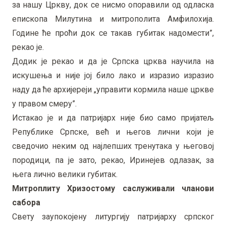
за нашу Цркву, док се нисмо опоравили од одласка
епископа Милутина и митрополита Амфилохија.
Године ће проћи док се такав губитак надомести”,
рекао је.
Додик је рекао и да је Српска црква научила на
искушења и није јој било лако и изразио изразио
наду да ће архијереји „управити кормила наше цркве
у правом смеру”.
Истакао је и да патријарх није био само пријатељ
Републике Српске, већ и његов лични који је
сведочио неким од најлепших тренутака у његовој
породици, па је зато, рекао, Иринејев одлазак, за
њега лично велики губитак.
Митроплиту Хризостому саслуживали чланови
сабора
Свету заупокојену литургију патријарху српског