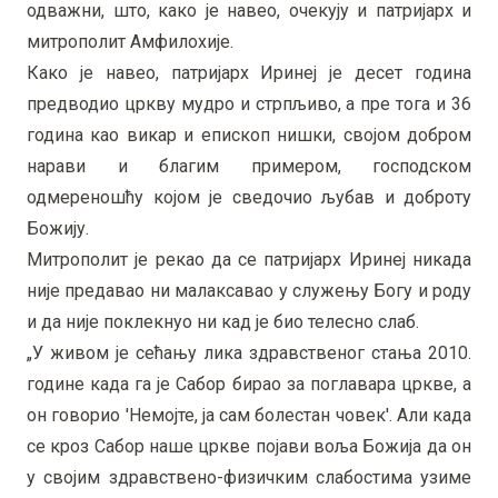
одважни, што, како је навео, очекују и патријарх и
митрополит Амфилохије.
Како је навео, патријарх Иринеј је десет година
предводио цркву мудро и стрпљиво, а пре тога и 36
година као викар и епископ нишки, својом добром
нарави и благим примером, господском
одмереношћу којом је сведочио љубав и доброту
Божију.
Митрополит је рекао да се патријарх Иринеј никада
није предавао ни малаксавао у служењу Богу и роду
и да није поклекнуо ни кад је био телесно слаб.
„У живом је сећању лика здравственог стања 2010.
године када га је Сабор бирао за поглавара цркве, а
он говорио 'Немојте, ја сам болестан човек'. Али када
се кроз Сабор наше цркве појави воља Божија да он
у својим здравствено-физичким слабостима узиме