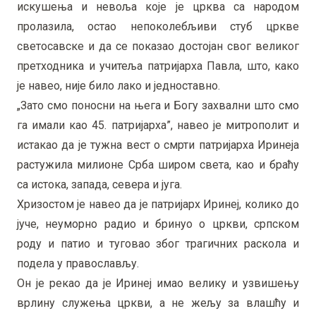
искушења и невоља које је црква са народом
пролазила, остао непоколебљиви стуб цркве
светосавске и да се показао достојан свог великог
претходника и учитеља патријарха Павла, што, како
је навео, није било лако и једноставно.
„Зато смо поносни на њега и Богу захвални што смо
га имали као 45. патријарха”, навео је митрополит и
истакао да је тужна вест о смрти патријарха Иринеја
растужила милионе Срба широм света, као и браћу
са истока, запада, севера и југа.
Хризостом је навео да је патријарх Иринеј, колико до
јуче, неуморно радио и бринуо о цркви, српском
роду и патио и туговао због трагичних раскола и
подела у православљу.
Он је рекао да је Иринеј имао велику и узвишењу
врлину служења цркви, а не жељу за влашћу и