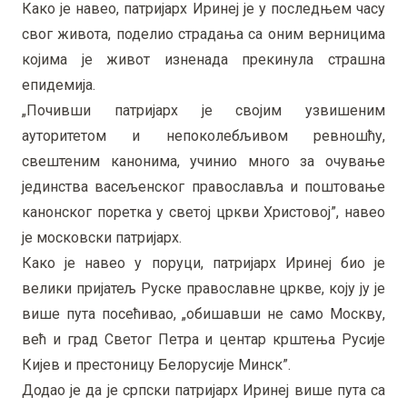
Како је навео, патријарх Иринеј је у последњем часу
свог живота, поделио страдања са оним верницима
којима је живот изненада прекинула страшна
епидемија.
„Почивши патријарх је својим узвишеним
ауторитетом и непоколебљивом ревношћу,
свештеним канонима, учинио много за очување
јединства васељенског православља и поштовање
канонског поретка у светој цркви Христовој”, навео
је московски патријарх.
Како је навео у поруци, патријарх Иринеј био је
велики пријатељ Руске православне цркве, коју ју је
више пута посећивао, „обишавши не само Москву,
већ и град Светог Петра и центар крштења Русије
Кијев и престоницу Белорусије Минск”.
Додао је да је српски патријарх Иринеј више пута са