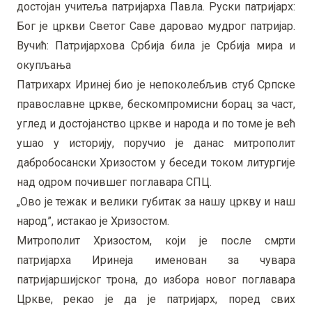
достојан учитеља патријарха Павла. Руски патријарх:
Бог је цркви Светог Саве даровао мудрог патријар.
Вучић: Патријархова Србија била је Србија мира и
окупљања
Патрихарх Иринеј био је непоколебљив стуб Српске
православне цркве, бескомпромисни борац за част,
углед и достојанство цркве и народа и по томе је већ
ушао у историју, поручио је данас митрополит
дабробосански Хризостом у беседи током литургије
над одром почившег поглавара СПЦ.
„Ово је тежак и велики губитак за нашу цркву и наш
народ”, истакао је Хризостом.
Митрополит Хризостом, који је после смрти
патријарха Иринеја именован за чувара
патријаршијског трона, до избора новог поглавара
Цркве, рекао је да је патријарх, поред свих