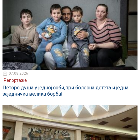
07.08.2026
Репортаже
Петоро душа у једној соби, три болесна детета и једна
заједничка велика борба!