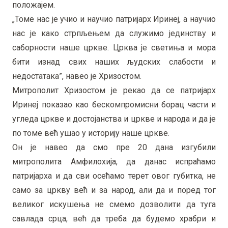
положајем.
„Томе нас је учио и научио патријарх Иринеј, а научио
нас је како стрпљењем да служимо јединству и
саборности наше цркве. Црква је светиња и мора
бити изнад свих наших људских слабости и
недостатака”, навео је Хризостом.
Митрополит Хризостом је рекао да се патријарх
Иринеј показао као бескомпромисни борац части и
угледа цркве и достојанства и цркве и народа и да је
по томе већ ушао у историју наше цркве.
Он је навео да смо пре 20 дана изгубили
митрополита Амфилохија, да данас испраћамо
патријарха и да сви осећамо терет овог губитка, не
само за цркву већ и за народ, али да и поред тог
великог искушења не смемо дозволити да туга
савлада срца, већ да треба да будемо храбри и