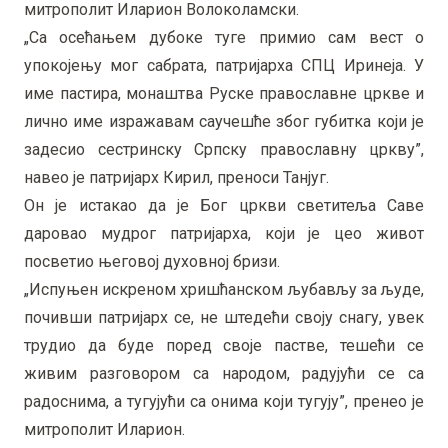
митрополит Иларион Волоколамски.
„Са осећањем дубоке туге примио сам вест о
упокојењу мог сабрата, патријарха СПЦ Иринеја. У
име пастира, монаштва Руске православне цркве и
лично име изражавам саучешће због губитка који је
задесио сестринску Српску православну цркву”,
навео је патријарх Кирил, преноси Танјуг.
Он је истакао да је Бог цркви светитеља Саве
даровао мудрог патријарха, који је цео живот
посветио његовој духовној бризи.
„Испуњен искреном хришћанском љубављу за људе,
почивши патријарх се, не штедећи своју снагу, увек
трудио да буде поред своје пастве, тешећи се
живим разговором са народом, радујући се са
радоснима, а тугујући са онима који тугују”, пренео је
митрополит Иларион.