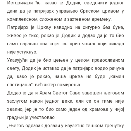
Историчари ће, казао је Додик, сведочити једног
дана да је патријарх управљао Српском црквом у
комплексном, сложеном и захтевном времену.
Патријарх је Цркву изводио на сигурно без буке,
живео је тихо, рекао је Додик и додао да је то био
само параван иза којег се крио човек који никада
није устукнуо.
Указујући да је био цењен у целом православном
свету, Додик је истакао да је патријарх водио рачуна
да, како је рекао, наша црква не буде „камен
спотицања”, већ актер помирења.
Додао је да и Храм Светог Саве завршен његовом
заслугом након једног века, али се он тиме није
хвалио, јер је то био само један од храмова у чијој
градњи је учествовао.
„Његов одлазак долази у изузетно тешком тренутку