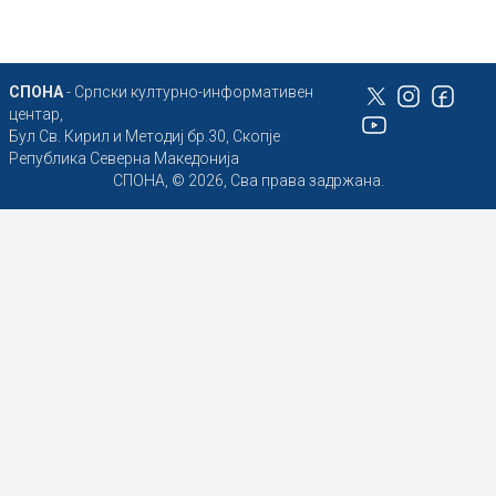
СПОНА
- Српски културно-информативен
центар,
Бул Св. Кирил и Методиј бр.30, Скопје
Република Северна Македонија
СПОНА, © 2026, Сва права задржана.