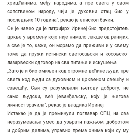
хришћанима, међу народима, а пре свега у свом
сопственом народу, чији је духовни отац био у
последњих 10 година”, рекао је епископ бачки.
Он је навео да је патријарх Иринеј био предстојатељ
цркве у времену које није нимало лакше од ранијих,
а све је то, каже, он морамо да преживи и у свему
томе да пружи истински светосавски и косовско-
лазарвески одговор на сва питање и искушења.
„Зато је и био омиљен код огромне већине људи, пре
свега код људи са духовном и црквеном свешћу и
савешћу. Сви су разумевали његову доброту, не
само људски, већ јеванђељску, коју је његова
личност зрачила”, рекао је владика Иринеј.
Истакао је да је преминули поглавар СПЦ на сва
неразумевања умео да узврати пажњом, добротом
и добрим делима, управно према онима који су му