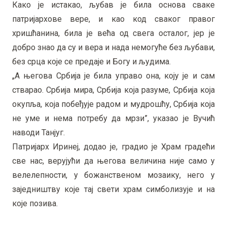
Како је истакао, љубав је била основа сваке
патријархове вере, и као код сваког правог
хришћанина, била је већа од свега осталог, јер је
добро знао да су и вера и нада немогуће без љубави,
без срца које се предаје и Богу и људима.
„А његова Србија је била управо она, коју је и сам
стварао. Србија мира, Србија која разуме, Србија која
окупља, која побеђује радом и мудрошћу, Србија која
не уме и нема потребу да мрзи”, указао је Вучић
наводи Танјуг.
Патријарх Иринеј, додао је, градио је Храм градећи
све нас, верујући да његова величина није само у
велелепности, у божанственом мозаику, него у
заједништву које тај свети храм симболизује и на
које позива.