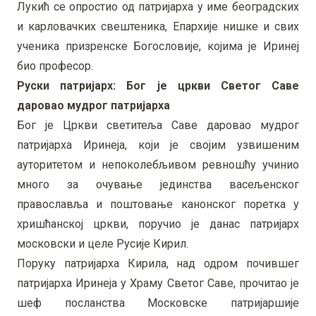
Лукић се опростио од патријарха у име београдских
и карловачких свештеника, Епархије нишке и свих
ученика призренске Богословије, којима је Иринеј
био професор.
Руски патријарх: Бог је цркви Светог Саве
даровао мудрог патријарха
Бог је Цркви светитеља Саве даровао мудрог
патријарха Иринеја, који је својим узвишеним
ауторитетом и непоколебљивом ревношћу учинио
много за очување јединства васељенског
православља и поштовање канонског поретка у
хришћанској цркви, поручио је данас патријарх
московски и целе Русије Кирил.
Поруку патријарха Кирила, над одром почившег
патријарха Иринеја у Храму Светог Саве, прочитао је
шеф посланства Московске патријаршије