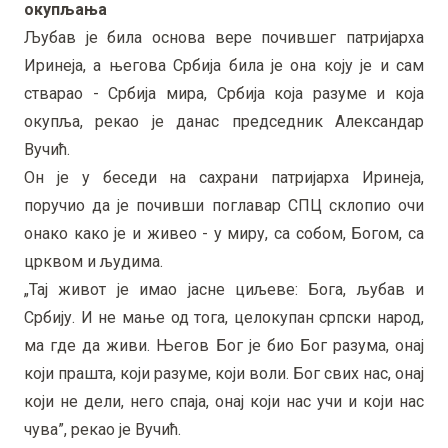
окупљања
Љубав је била основа вере почившег патријарха
Иринеја, а његова Србија била је она коју је и сам
стварао - Србија мира, Србија која разуме и која
окупља, рекао је данас председник Александар
Вучић.
Он је у беседи на сахрани патријарха Иринеја,
поручио да је почивши поглавар СПЦ склопио очи
онако како је и живео - у миру, са собом, Богом, са
црквом и људима.
„Тај живот је имао јасне циљеве: Бога, љубав и
Србију. И не мање од тога, целокупан српски народ,
ма где да живи. Његов Бог је био Бог разума, онај
који прашта, који разуме, који воли. Бог свих нас, онај
који не дели, него спаја, онај који нас учи и који нас
чува”, рекао је Вучић.