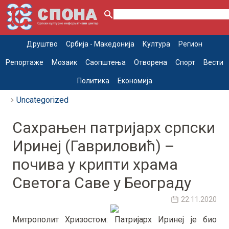
Друштво
Србија - Македонија
Култура
Регион
Репортаже
Мозаик
Саопштења
Отворена
Спорт
Вести
Политика
Економија
Uncategorized
Сахрањен патријарх српски
Иринеј (Гавриловић) –
почива у крипти храма
Светога Саве у Београду
22.11.2020
Митрополит Хризостом: Патријарх Иринеј је био