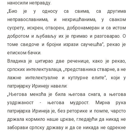
наносили неправду.
„Био је у односу са свима, са другима
неправославнима, и нехришћанима, у сваком
сусрету, искрен, отворен, добронамеран и са истом
добротом и љубављу их је примао и разговарао. О
томе сведоче и бројни изрази саучешћа”, рекао је
еписком бачки.
Владика је цитирао две реченице, како је рекао,
српских интелектуалаца, „представника стварне, а не
лажне интелектуалне и кутлурне елите”, који у
патријарку Иринеју навели:
„Његова мекоћа је била његова снага, а његова
уздржаност - његова мудрост. Мирна рука
патријарха Иринеја је, без реторике и помпе, чврсто
држала кормило наше цркве, гледајући да никад не
заборави српску државу и да се никада не одрекне