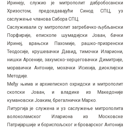
Иринеју, служио је митрополит дабробосански
Хризостом, председавајући Синод СПЦ, уз
саслужење чланова Сабора СПЦ.
Саслуживали су митрополит загребачко-љубљански
Порфирије, епископе шумадијски Јован, бачки
Иринеј, врањски Пахомије, рашко-призренски
Теодосије, крушевачки Давид, тимочки Илариони,
нишки Арсеније, захумско-херцеговачки Димитрије,
моравички Антоније, мохачки Исихија, диоклијски
Методије.
Међу њима и архиепископ охридски и митрополит
скопски Јован, и владике из Македоније
кумановски Јоаким, брегалнички Марко.
Литургија је служена и уз саслужење митрополита
волоколамског Илариона из Московске
Патријаршије и бориспољског и броварског Антонија