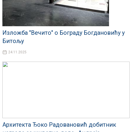
Изложба "Вечито" о Бограду Богдановићу у
Битољу
24.11.2025
Архитекта Ђоко Радовановић добитник