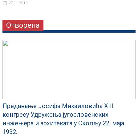
27.11.2019
Отворена
Предавање Јосифа Михаиловића XIII
конгресу Удружења југословенских
инжењера и архитеката у Скопљу 22. маја
1932.