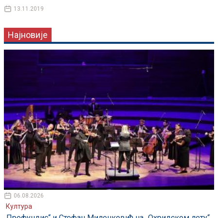
13.11.2019
Најновије
06.08.2026
Култура
„Профундис“ и Стефан Миленковић на „Охридском лету“