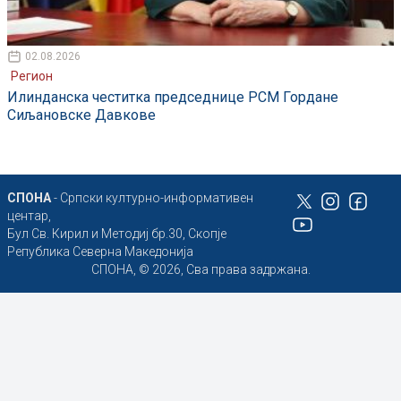
02.08.2026
Регион
Илинданска честитка председнице РСМ Гордане
Сиљановске Давкове
СПОНА
- Српски културно-информативен
центар,
Бул Св. Кирил и Методиј бр.30, Скопје
Република Северна Македонија
СПОНА, © 2026, Сва права задржана.