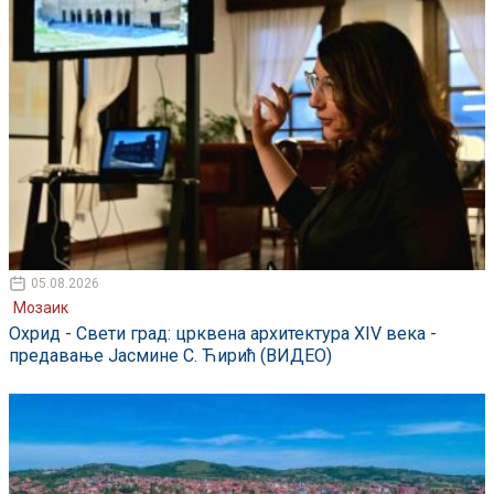
05.08.2026
Мозаик
Охрид - Свети град: црквена архитектура XIV века -
предавање Јасмине С. Ћирић (ВИДЕО)