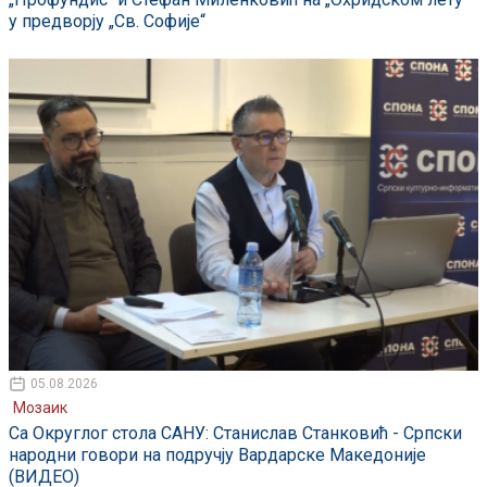
у предворју „Св. Софије“
05.08.2026
Мозаик
Са Округлог стола САНУ: Станислав Станковић - Српски
народни говори на подручју Вардарске Македоније
(ВИДЕО)