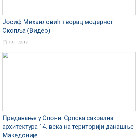
Јосиф Михаиловић творац модерног
Скопља (Видео)
13.11.2019
Предавање у Спони: Српска сакрална
архитектура 14. века на територији данашње
Македоније