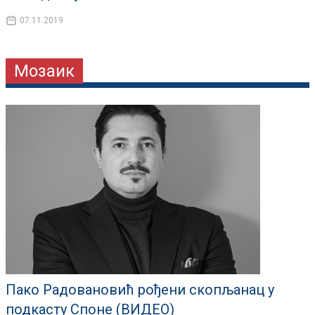
07.11.2019
Мозаик
Пако Радовановић рођени скопљанац у
подкасту Споне (ВИДЕО)