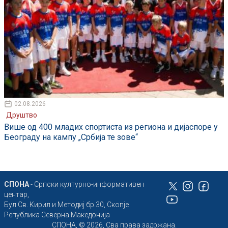
02.08.2026
Друштво
Више од 400 младих спортиста из региона и дијаспоре у
Београду на кампу „Србија те зове“
СПОНА
- Српски културно-информативен
центар,
Бул Св. Кирил и Методиј бр.30, Скопје
Република Северна Македонија
СПОНА, © 2026, Сва права задржана.