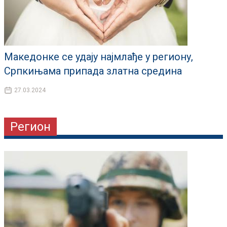
Македонке се удају најмлађе у региону,
Српкињама припада златна средина
27.03.2024
Регион