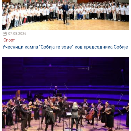
07.08.2026
Спорт
Учесници кампа "Србија те зове" код председника Србије