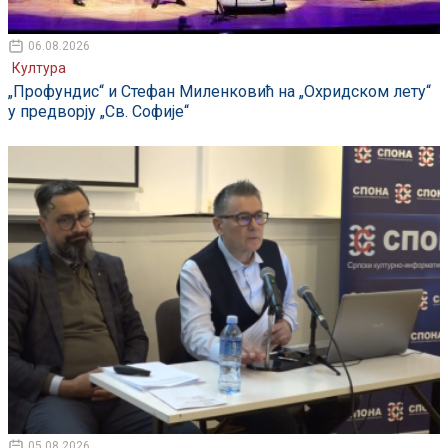
06.08.2026
Култура
„Профундис“ и Стефан Миленковић на „Охридском лету“
у предворју „Св. Софије“
05.08.2026