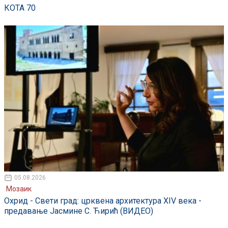
КОТА 70
05.08.2026
Мозаик
Охрид - Свети град: црквена архитектура XIV века -
предавање Јасмине С. Ћирић (ВИДЕО)