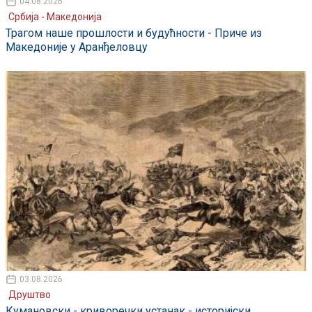
04.08.2026
Србија - Македонија
Трагом наше прошлости и будућности - Приче из
Македоније у Аранђеловцу
03.08.2026
Друштво
Кумановски - криворечки устанак - историјски