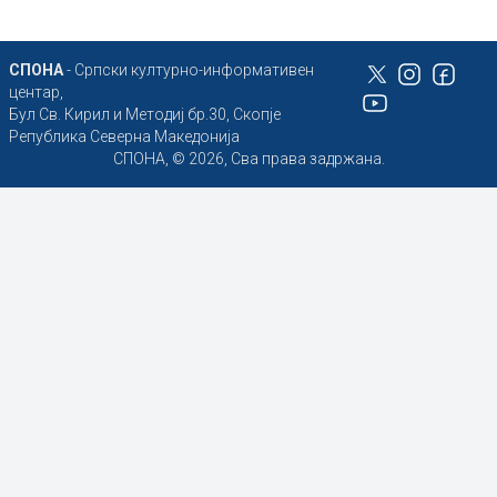
СПОНА
- Српски културно-информативен
центар,
Бул Св. Кирил и Методиј бр.30, Скопје
Република Северна Македонија
СПОНА, © 2026, Сва права задржана.