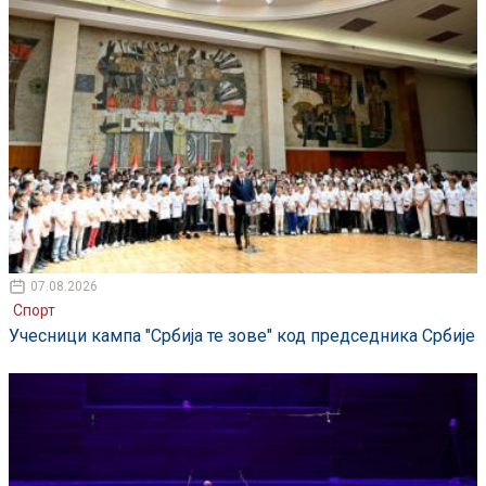
07.08.2026
Спорт
Учесници кампа "Србија те зове" код председника Србије