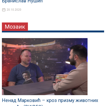
Бранислав Нушић
20.10.2020
Мозаик
Ненад Марковић – кроз призму животних