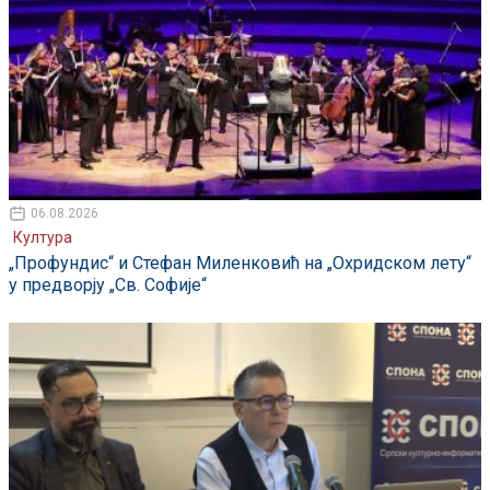
06.08.2026
Култура
„Профундис“ и Стефан Миленковић на „Охридском лету“
у предворју „Св. Софије“