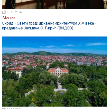
05.08.2026
Мозаик
Охрид - Свети град: црквена архитектура XIV века -
предавање Јасмине С. Ћирић (ВИДЕО)