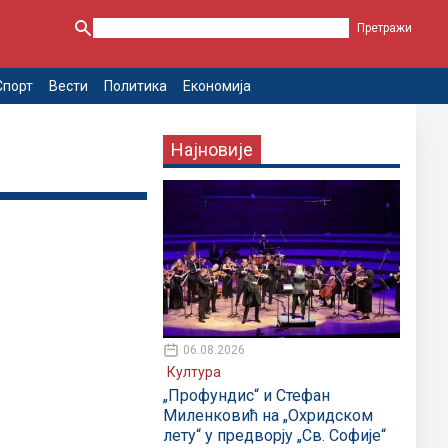
Спорт
Вести
Политика
Економија
Најновије
06.08.2026
Култура
„Профундис“ и Стефан
Миленковић на „Охридском
лету“ у предворју „Св. Софије“