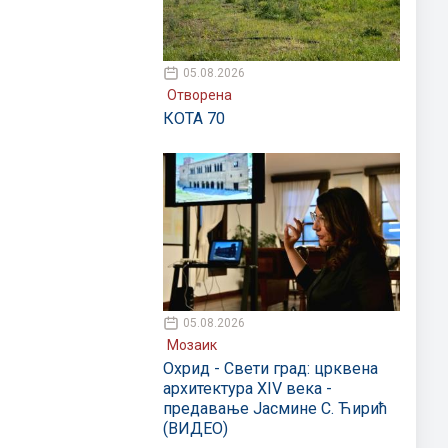
05.08.2026
Отворена
КОТА 70
05.08.2026
Мозаик
Охрид - Свети град: црквена
архитектура XIV века -
предавање Јасмине С. Ћирић
(ВИДЕО)