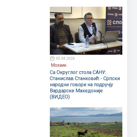
05.08.2026
Мозаик
Са Округлог стола САНУ:
Станислав Станковић - Српски
народни говори на подручју
Вардарске Македоније
(ВИДЕО)