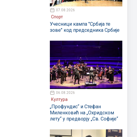
07.08.2026
Спорт
Учесници кампа "Србија те
зове" код председника Србије
06.08.2026
Култура
„Профундис“ и Стефан
Миленковић на „Охридском
лету“ у предворју „Св. Софије“