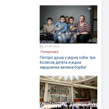
07.08.2026
Репортаже
Петоро душа у једној соби, три
болесна детета и једна
заједничка велика борба!