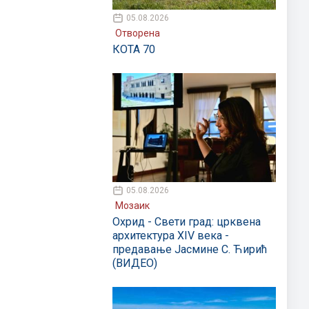
05.08.2026
Отворена
КОТА 70
05.08.2026
Мозаик
Охрид - Свети град: црквена
архитектура XIV века -
предавање Јасмине С. Ћирић
(ВИДЕО)