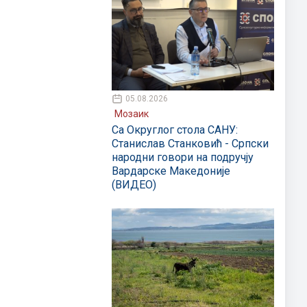
05.08.2026
Мозаик
Са Округлог стола САНУ:
Станислав Станковић - Српски
народни говори на подручју
Вардарске Македоније
(ВИДЕО)