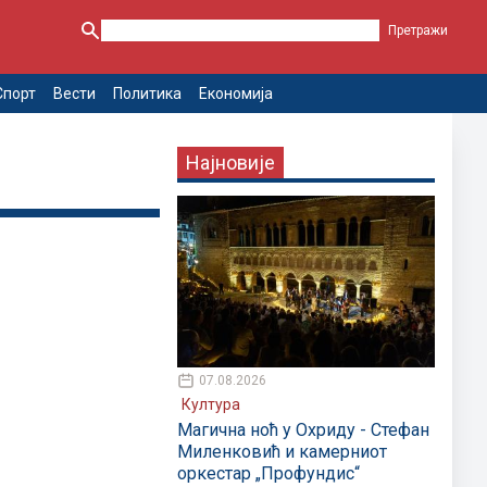
Спорт
Вести
Политика
Економија
Најновије
07.08.2026
Култура
Магична ноћ у Охриду - Стефан
Миленковић и камерниот
оркестар „Профундис“