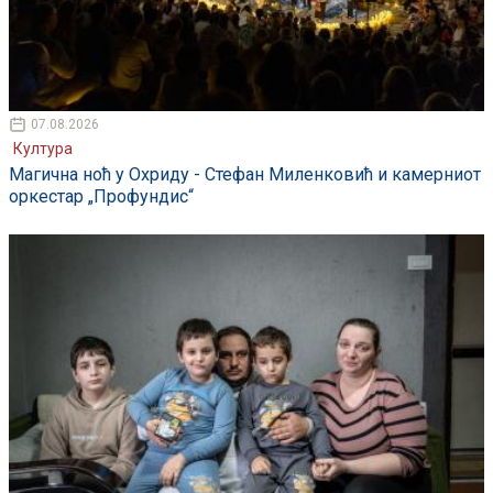
07.08.2026
Култура
Магична ноћ у Охриду - Стефан Миленковић и камерниот
оркестар „Профундис“