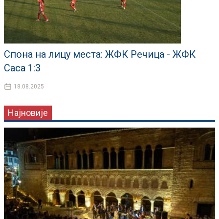
Спона на лицу места: ЖФК Речица - ЖФК
Саса 1:3
18.08.2025
Најновије