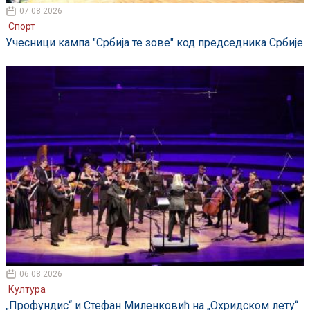
07.08.2026
Спорт
Учесници кампа "Србија те зове" код председника Србије
06.08.2026
Култура
„Профундис“ и Стефан Миленковић на „Охридском лету“