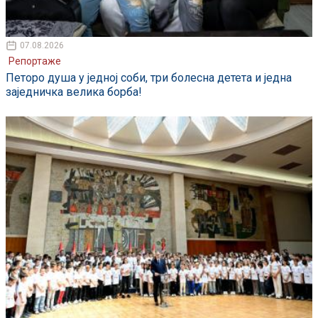
07.08.2026
Репортаже
Петоро душа у једној соби, три болесна детета и једна
заједничка велика борба!