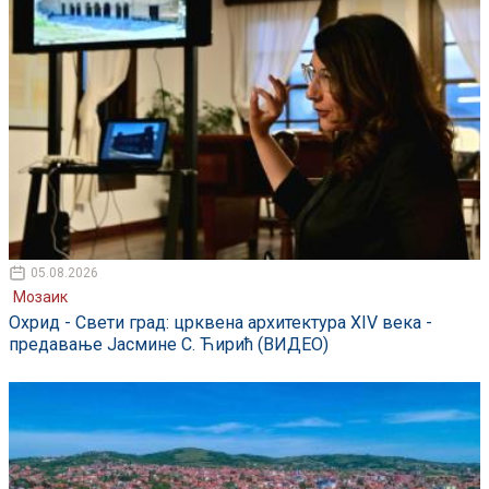
05.08.2026
Мозаик
Охрид - Свети град: црквена архитектура XIV века -
предавање Јасмине С. Ћирић (ВИДЕО)