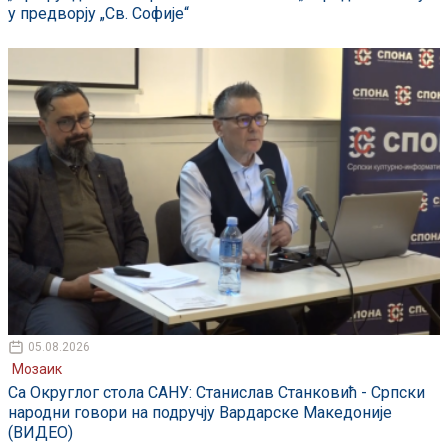
у предворју „Св. Софије“
05.08.2026
Мозаик
Са Округлог стола САНУ: Станислав Станковић - Српски
народни говори на подручју Вардарске Македоније
(ВИДЕО)