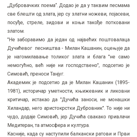
„Дубровачких поема“. Додао је да у таквим песмама
све блешти од злата, јер су златни ножеви, појасеви,
посуђе, стреле, зидови и коњи такође потковани
златом.
"Не заборавимо да један од највећих поштовалаца
Дучићевог песништва - Милан Kашанин, оцењује да
је нагомилавање толиког злата и блага ''не само
немогућно, већ није ни господствено", подсетио је
Симовић, преноси Танјуг.
Академик је подсетио да је Милан Kашанин (1895-
1981), историчар уметности, књижевник и ликовни
критичар, истакао да "Дучића заноси, не монашки
Хиландар, него аристокрстки Дубровник". То није ни
чудо, додаје Симовић, јер Дучића свакако привлачи
Медитеран, та атмосфера и култура.
Kасније, када су наступили балкански ратови и Први