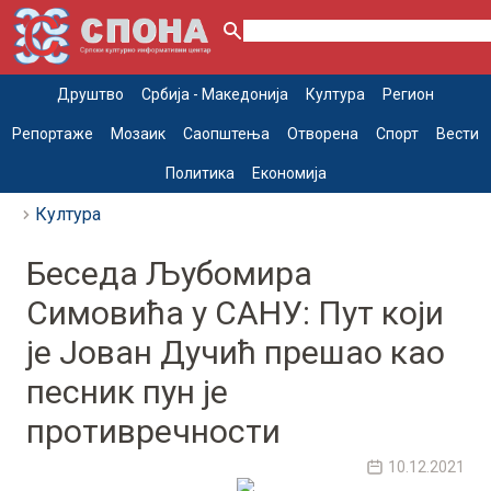
Друштво
Србија - Македонија
Култура
Регион
Репортаже
Мозаик
Саопштења
Отворена
Спорт
Вести
Политика
Економија
Култура
Беседа Љубомира
Симовића у САНУ: Пут који
је Јован Дучић прешао као
песник пун је
противречности
10.12.2021