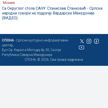
Мозаик
Са Округлог стола САНУ: Станислав Станковић - Српски
народни говори на подручју Вардарске Македоније
(ВИДЕО)
СПОНА
- Српски културно-информативен
центар,
Бул Св. Кирил и Методиј бр.30, Скопје
Република Северна Македонија
СПОНА, © 2026, Сва права задржана.