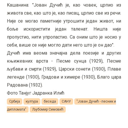
Kашанина: "Јован Дучић је, као човек, црпио из
живота све, као што је, као писац, црпио све из речи.
Није се могао паметније утрошити један живот, ни
боље искористити један таленат. Ништа није
пропустио, нити упропастио. Са оним што је носио у
себи, више се није могло дати него што је он дао".
Дучић има веома значајна дела поезије и других
књижевних врста - Песме сунца (1929), Песме
љубави и смрти (1929), Царски сонети (1930), Плаве
легенде (1930), Градови и химере (1930), Благо цара
Радована (1932).
Фото Танјуг Јадранка Илић
Србија
култура
беседа
САНУ
"Јован Дучић - песник и
дипломата"
Љубомир Симовић