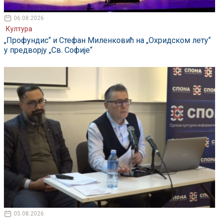
06.08.2026
Култура
„Профундис“ и Стефан Миленковић на „Охридском лету“
у предворју „Св. Софије“
05.08.2026