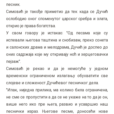
песник.
Симовић је такође приметио да тек када се Дучић
ослободио оног споменутог царског сребра и злата,
открио је права богатства.
У свом говору је истакао: "Од песама које су
испевали његова таштина и снобизам, преко сонета
и салонских драма и мелодрама, Дучић је доспео до
оних садржаја које му откривају ноћ и херцеговачки
пејзаж".
Симовић је рекао и да је немогуће у једном
временски ограниченом излагању обухватити све
слојеве и сложеност Дучићевог песничког дела.
"Ипак, ниједна прилика, ма колико била ограничена,
не сме се пропустити а да се не укаже на то да је он,
више него ико пре њега, развио и усавршио наш
песнички израз. Његове песме, доносећи нове