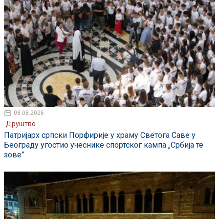
08.08.2026
Друштво
Патријарх српски Порфирије у храму Светога Саве у
Београду угостио учеснике спортског кампа „Србија те
зове”