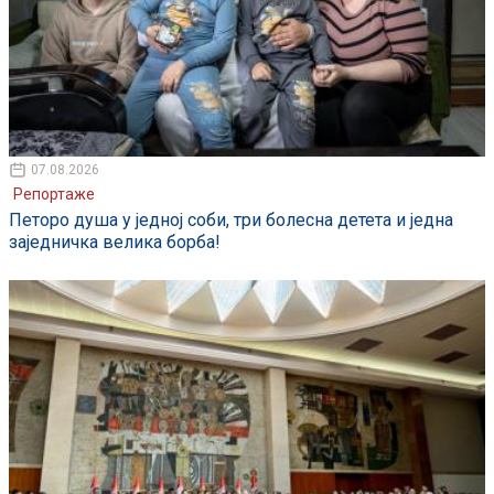
07.08.2026
Репортаже
Петоро душа у једној соби, три болесна детета и једна
заједничка велика борба!