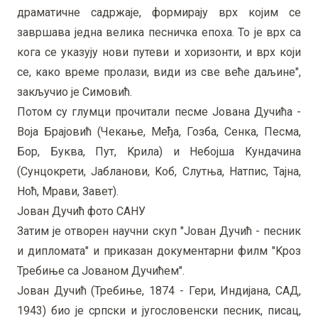
драматичне садржаје, формирају врх којим се
завршава једна велика песничка епоха. То је врх са
кога се указују нови путеви и хоризонти, и врх који
се, како време пролази, види из све веће даљине",
закључио је Симовић.
Потом су глумци прочитали песме Јована Дучића -
Воја Брајовић (Чекање, Међа, Гозба, Сенка, Песма,
Бор, Буква, Пут, Kрила) и Небојша Kундачина
(Сунцокрети, Јабланови, Kоб, Слутња, Натпис, Тајна,
Ноћ, Мрави, Завет).
Јован Дучић фото САНУ
Затим је отворен научни скуп "Јован Дучић - песник
и дипломата" и приказан документарни филм "Kроз
Требиње са Јованом Дучићем".
Јован Дучић (Требиње, 1874 - Гери, Индијана, САД,
1943) био је српски и југословенски песник, писац,