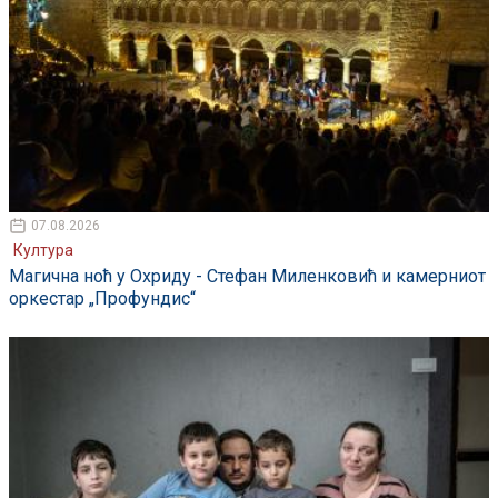
07.08.2026
Култура
Магична ноћ у Охриду - Стефан Миленковић и камерниот
оркестар „Профундис“