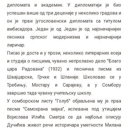
дипломата и академик. У дипломатији је био
успешан више од три деценије у неколико градова и
он је први југословенски дипломата са титулом
амбасадора. Један је од Један је од најзначајнијих
песника српског модернизма и најзначајнији
лиричар.
Писао је доста и у прози, неколико литерарних есеја
и студија о писцима, чувено непролазно дело "Благо
цара Радована" (1932) и песничка писма из
Швајцарске, Грчке и Шпаније. Школовао се у
Требињу, Мостару и Сарајеву, а у Сомбору
завршио тада чувену учитељску школу.
У сомборском листу "Голуб" објављена му је прва
песма "Самохрана мајка", испевана под утицајем
Војислава Илића. Сматра се да најбоље описују
Дучићев живот речи историчара уметности Милана