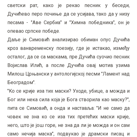
светски рат, како је рекао песник у беседи,
Дучићево перо почиње да се усијава, тако да у низу
песама - "Аве Сербиа" и "Химна победника", он је
опевао српске победе.
Даље је Симовић анализирао обиман опус Дучића
кроз ванвременску поезију, где је истакао, између
осталог, да се са маскама, пре Дучића суочио песник
Војислав Илић, а после Дучића овај мотив узима
Милош Црњански у антологијској песми "Ламент над
Београдом".
"Kо се крије иза тих маски? Уходе, убице, а можда и
Бог или нека сила која је Бога створила као маску?",
пита се Симовић, а онда и наставља: "И не само да
човек не зна ко се иза тих претећих маски крије,
него, што је још горе, не зна да ли је можда и он сам
само нечија маска", подвукао је драмски писац и