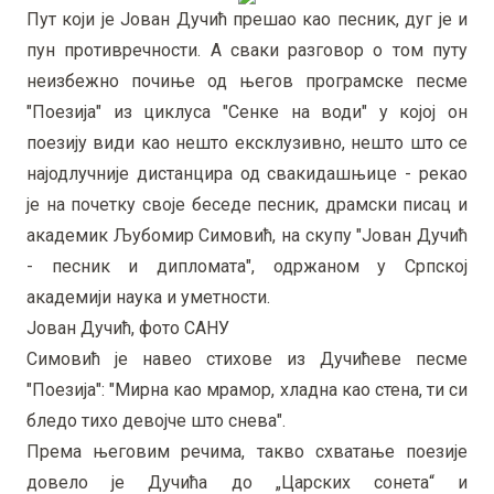
Пут који је Јован Дучић прешао као песник, дуг је и
пун противречности. А сваки разговор о том путу
неизбежно почиње од његов програмске песме
"Поезија" из циклуса "Сенке на води" у којој он
поезију види као нешто ексклузивно, нешто што се
најодлучније дистанцира од свакидашњице - рекао
је на почетку своје беседе песник, драмски писац и
академик Љубомир Симовић, на скупу "Јован Дучић
- песник и дипломата", одржаном у Српској
академији наука и уметности.
Јован Дучић, фото САНУ
Симовић је навео стихове из Дучићеве песме
"Поезија": "Мирна као мрамор, хладна као стена, ти си
бледо тихо девојче што снева".
Према његовим речима, такво схватање поезије
довело је Дучића до „Царских сонета“ и