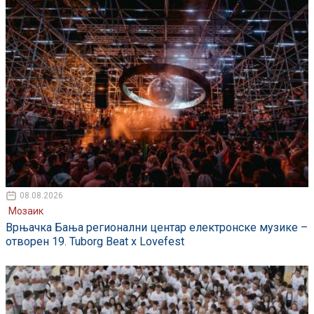
08.08.2026
Мозаик
Врњачка Бања регионални центар електронске музике –
отворен 19. Tuborg Beat x Lovefest