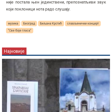
није постала њен јединствени, препознатљиви звук
који поклоници нота радо слушају.
музика
Београд
Биљана Крстић
слављенички концерт
"Све боје гласа"
Најновије