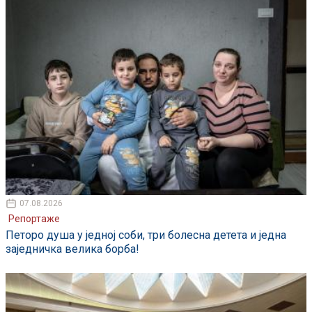
07.08.2026
Репортаже
Петоро душа у једној соби, три болесна детета и једна
заједничка велика борба!