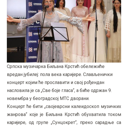
Српска музичарка Биљана Крстић обележиће
вредан јубилеј: пола века каријере. Слављенички
концерт којим ће прославити и свој рођендан
насловила је са „Све боје гласа“, а биће одржан 9.
новембра у београдској МТС дворани.
Концерт ће бити „својеврсни калеидоскоп музичких
жанрова“ које је Биљана Крстић обухватила током
каријере, од групе „Сунцокрет“, преко сарадње са