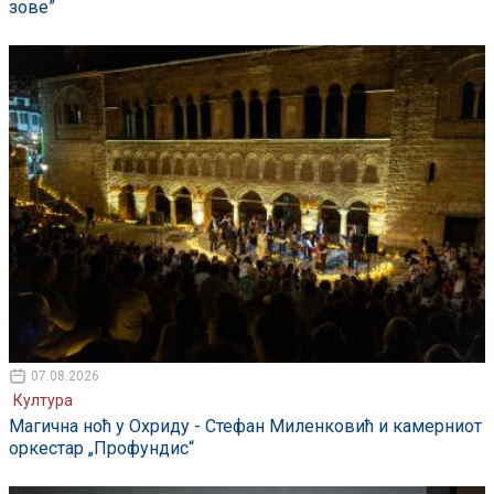
зове”
07.08.2026
Култура
Магична ноћ у Охриду - Стефан Миленковић и камерниот
оркестар „Профундис“