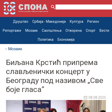
Друштво
Србија - Македонија
Култура
Регион
Репортаже
Мозаик
Саопштења
Отворена
Спорт
Вести
Политика
Економија
Мозаик
Биљана Крстић припрема
слављенички концерт у
Београду под називом „Све
боје гласа“
08.08.2025