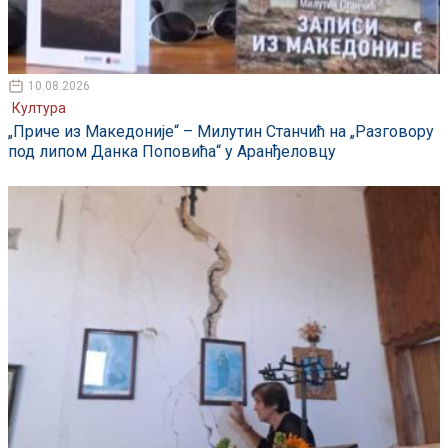
10.08.2026
Култура
„Приче из Македоније“ – Милутин Станчић на „Разговору
под липом Данка Поповића“ у Аранђеловцу