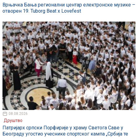
Врњачка Бања регионални центар електронске музике –
отворен 19. Tuborg Beat x Lovefest
08.08.2026
Друштво
Патријарх српски Порфирије у храму Светога Саве у
Београду угостио учеснике спортског кампа „Србија те