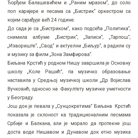
Ђорђем Балашевићем и „Раним мразом“, до соло
поп каријере и песама са „Бистрик“ оркестром са
којим сарађује већ 24 године.
До сада је са „Бистриком“, како подсећа „Политика“,
снимила албуме „Бистрик“, „Записи“, „Тарпош“,
„Извориште“, „Свод“ и актуелни „Биљур“, а радили су
и музику за филм „Зона Замфирова“.
Биљана Крстић у родном Нишу завршила је Основну
школу „Коле Рашић”, па музичко образовање
наставила у Средњој музичкој школи „Др Војислав
Вучковић, односно на Факултету музичке уметности
у Београду.
Још док је певала у „Сунцокретима” Биљана Крстић
показала је склоност ка традиционалним песмама
Србије и Балкана, али је морало да протекне још
доста воде Нишавом и Дунавом док етно музика