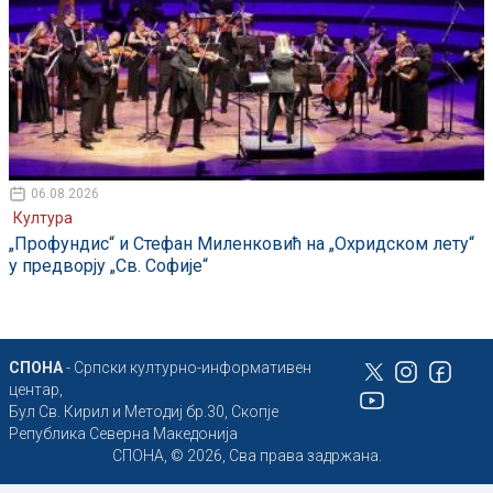
06.08.2026
Култура
„Профундис“ и Стефан Миленковић на „Охридском лету“
у предворју „Св. Софије“
СПОНА
- Српски културно-информативен
центар,
Бул Св. Кирил и Методиј бр.30, Скопје
Република Северна Македонија
СПОНА, © 2026, Сва права задржана.