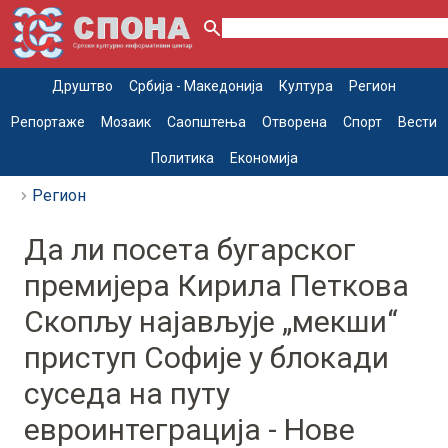
Друштво
Србија - Македонија
Култура
Регион
Репортаже
Мозаик
Саопштења
Отворена
Спорт
Вести
Политика
Економија
Регион
Да ли посета бугарског
премијера Кирила Петкова
Скопљу најављује „мекши“
приступ Софије у блокади
суседа на путу
евроинтеграција - Нове