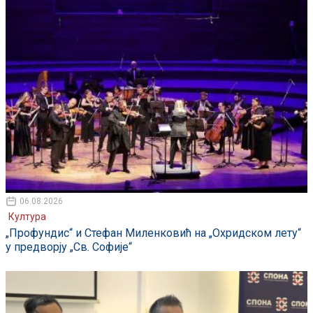
06.08.2026
Култура
„Профундис“ и Стефан Миленковић на „Охридском лету“
у предворју „Св. Софије“