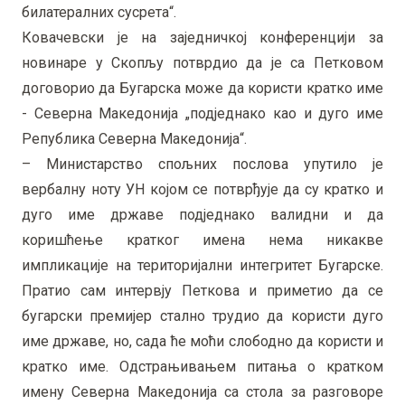
билатералних сусрета“.
Ковачевски је на заједничкој конференцији за
новинаре у Скопљу потврдио да је са Петковом
договорио да Бугарска може да користи кратко име
- Северна Македонија „подједнако као и дуго име
Република Северна Македонија“.
– Министарство спољних послова упутило је
вербалну ноту УН којом се потврђује да су кратко и
дуго име државе подједнако валидни и да
коришћење кратког имена нема никакве
импликације на територијални интегритет Бугарске.
Пратио сам интервју Петкова и приметио да се
бугарски премијер стално трудио да користи дуго
име државе, но, сада ће моћи слободно да користи и
кратко име. Одстрањивањем питања о кратком
имену Северна Македонија са стола за разговоре