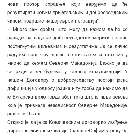
нови прозор сорадње који верујемо да ће
резултирати новим пријатељским и добрососедским
чином, подршке нашој евроинтеграцији“.
– Много сам срећан што могу да кажем да ће се
одавде па надаље добросуседство мерити реално
постигнутим циљевима и резултатима. Ја се лично
радујем напретку данас постигнутом и што могу
мирно да кежем Северна Македонија. Важно је да
се ради и да будемо у сталној комуникацији. У
нашем Договору о добросуседству постоји јасна
дефиниција у односу језика и ту треба да кажемо да
је Бугарска врло горда због тога што је прва земља
која је признала независност Северне Македоније,
рекао је Птков.
Открио је да је са Ковачевским договорио увођење
директне авионске линије Скопље-Софија у року од