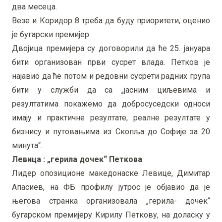
два месеца.
Везе и Коридор 8 треба да буду приоритети, оценио
је бугарски премијер.
Двојица премијера су договорили да ће 25. јануара
бити организован први сусрет влада. Петков је
најавио да ће потом и редовни сусрети радних група
бити у служби да са „јасним циљевима и
резултатима покажемо да добросуседски односи
имају и практичне резултате, реалне резултате у
бизнису и путовањима из Скопља до Софије за 20
минута“.
Левица : „герила дочек“ Петкова
Лидер опозиционе македонаске Левице, Димитар
Апасиев, на ФБ профилу јутрос је објавио да је
његова странка организовала „герила- дочек“
бугарском премијеру Кирилу Петкову, на доласку у