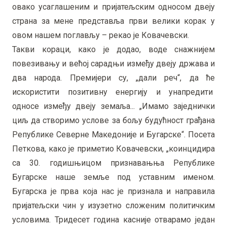
овако усаглашеним и пријатељским односом двеју
страна за мене представља први велики корак у
овом нашем поглављу – рекао је Ковачевски.
Такви кораци, како је додао, воде снажнијем
повезивању и већој сарадњи између двеју држава и
два народа. Премијери су, „дали реч“, да ће
искористити позитивну енергију и унапредити
односе између двеју земаља... „Имамо заједнички
циљ да створимо услове за бољу будућност грађана
Републике Северне Македоније и Бугарске“. Посета
Петкова, како је приметио Ковачевски, „коинцидира
са 30. годишњицом признавањња Републике
Бугарске наше земље под уставним именом.
Бугарска је прва која нас је признала и направила
пријатељски чин у изузетно сложеним политичким
условима. Тридесет година касније отварамо један