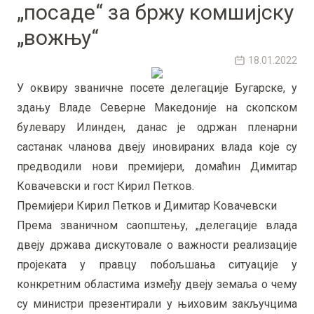
„посаде“ за бржу комшијску
„вожњу“
18.01.2022
У оквиру званичне посете делегације Бугарске, у
здању Владе Северне Македоније на скопском
булевару Илинден, данас је одржан пленарни
састанак чланова двеју иновираних влада које су
предводили нови премијери, домаћин Димитар
Ковачевски и гост Кирил Петков.
Премијери Кирил Петков и Димитар Ковачевски
Према званичном саопштењу, „делегације влада
двеју држава дискутовале о важности реализације
пројеката у правцу побољшања ситуације у
конкретним областима између двеју земаља о чему
су министри презентирали у њиховим закључцима