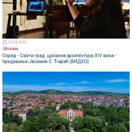
05.08.2026
Мозаик
Охрид - Свети град: црквена архитектура XIV века -
предавање Јасмине С. Ћирић (ВИДЕО)