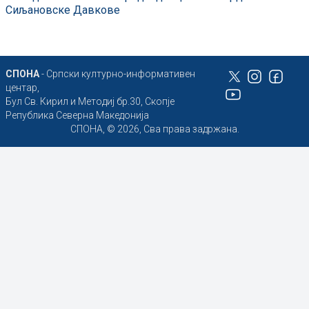
Сиљановске Давкове
СПОНА
- Српски културно-информативен
центар,
Бул Св. Кирил и Методиј бр.30, Скопје
Република Северна Македонија
СПОНА, © 2026, Сва права задржана.