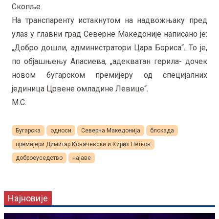
Скопље.
На транспаренту истакнутом на надвожњаку пред
улаз у главни град Северне Македоније написано је:
„Добро дошли, администратори Цара Бориса“. То је,
по објашњењу Апасиева, „адекватан герила- дочек
новом бугарском премијеру од специјалних
јединица Црвене омладине Левице“.
М.С.
Бугарска
односи
Северна Македонија
блокада
премијери Димитар Ковачевски и Кирил Петков
добросуседство
најаве
Најновије