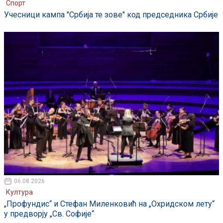
Спорт
Учесници кампа "Србија те зове" код председника Србије
06.08.2026
Култура
„Профундис“ и Стефан Миленковић на „Охридском лету“
у предворју „Св. Софије“