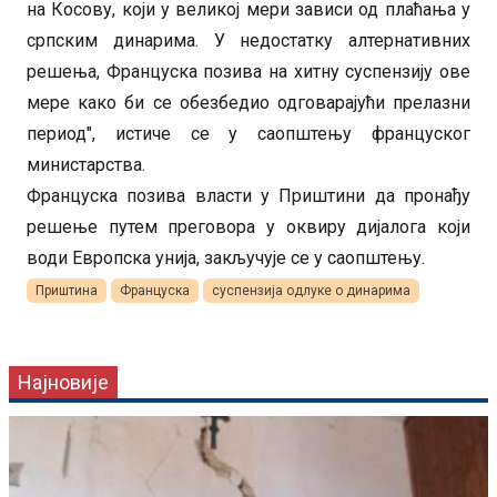
на Косову, који у великој мери зависи од плаћања у
српским динарима. У недостатку алтернативних
решења, Француска позива на хитну суспензију ове
мере како би се обезбедио одговарајући прелазни
период", истиче се у саопштењу француског
министарства.
Француска позива власти у Приштини да пронађу
решење путем преговора у оквиру дијалога који
води Европска унија, закључује се у саопштењу.
Приштина
Француска
суспензија одлуке о динарима
Најновије