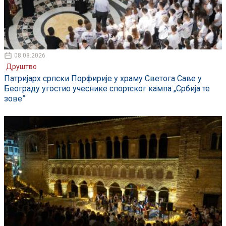
08.08.2026
Друштво
Патријарх српски Порфирије у храму Светога Саве у
Београду угостио учеснике спортског кампа „Србија те
зове”