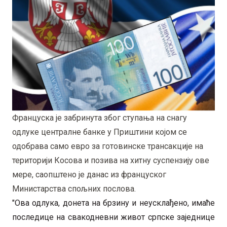
Француска је забринута због ступања на снагу
одлуке централне банке у Приштини којом се
одобрава само евро за готовинске трансакције на
територији Косова и позива на хитну суспензију ове
мере, саопштено је данас из француског
Министарства спољних послова.
"Ова одлука, донета на брзину и неусклађено, имаће
последице на свакодневни живот српске заједнице