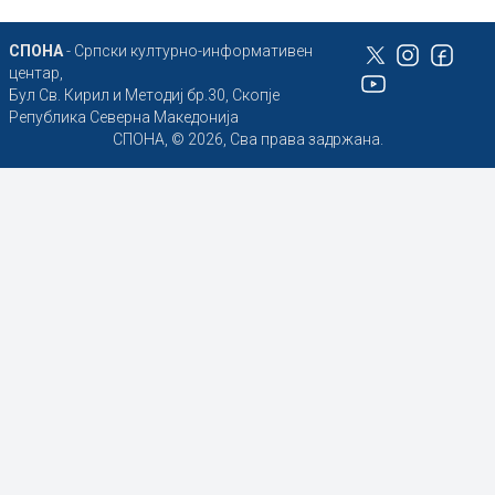
СПОНА
- Српски културно-информативен
центар,
Бул Св. Кирил и Методиј бр.30, Скопје
Република Северна Македонија
СПОНА, © 2026, Сва права задржана.