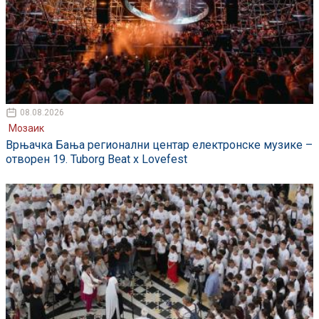
08.08.2026
Мозаик
Врњачка Бања регионални центар електронске музике –
отворен 19. Tuborg Beat x Lovefest