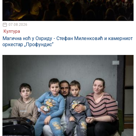
07.08.2026
Култура
Магична ноћ у Охриду - Стефан Миленковић и камерниот
оркестар „Профундис“