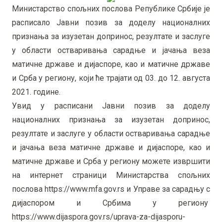
Министарство спољних послова Републике Србије је
расписало Јавни позив за доделу националних
признања за изузетан допринос, резултате и заслуге
у области остваривања сарадње и јачања веза
матичне државе и дијаспоре, као и матичне државе
и Срба у региону, који ће трајати од 03. до 12. августа
2021. године.
Увид у расписани Јавни позив за доделу
националних признања за изузетан допринос,
резултате и заслуге у области остваривања сарадње
и јачања веза матичне државе и дијаспоре, као и
матичне државе и Срба у региону можете извршити
на интернет страници Министарства спољних
послова https://www.mfa.gov.rs и Управе за сарадњу с
дијаспором и Србима у региону
https://www.dijaspora.gov.rs/uprava-za-dijasporu-