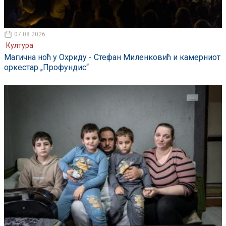
07.08.2026
Култура
Магична ноћ у Охриду - Стефан Миленковић и камерниот
оркестар „Профундис“