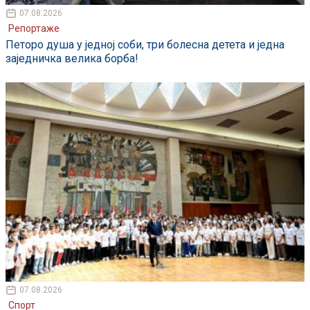
07.08.2026
Репортаже
Петоро душа у једној соби, три болесна детета и једна
заједничка велика борба!
07.08.2026
Спорт