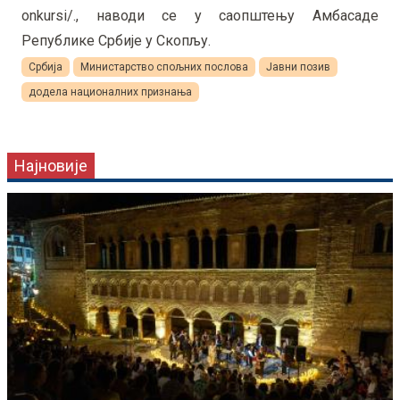
onkursi/.,
наводи се у саопштењу Амбасаде
Републике Србије у Скопљу.
Србија
Министарство спољних послова
Јавни позив
додела националних признања
Најновије