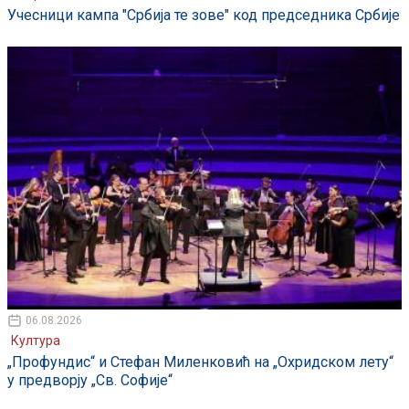
Учесници кампа "Србија те зове" код председника Србије
06.08.2026
Култура
„Профундис“ и Стефан Миленковић на „Охридском лету“
у предворју „Св. Софије“