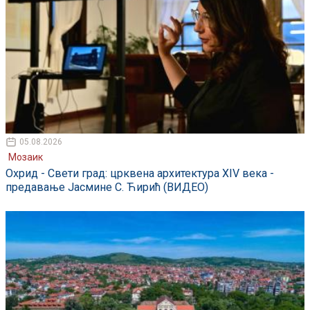
05.08.2026
Мозаик
Охрид - Свети град: црквена архитектура XIV века -
предавање Јасмине С. Ћирић (ВИДЕО)