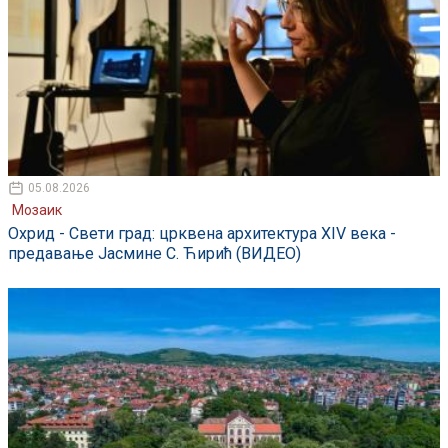
05.08.2026
Мозаик
Охрид - Свети град: црквена архитектура XIV века -
предавање Јасмине С. Ћирић (ВИДЕО)