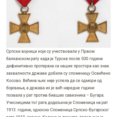
Српски војници који су учествовали у Првом
балканском рату када је Турска после 500 година
дефинитивно протерана са наших простора као знак
захвалности државе добили су споменицу Освећено
Косово. Већина њих није успела да се одмори од
бојевања, а држава их је већ наредне године
позвала у рат против бивших савезника – Бугара.
Учесницима тог рата додељена је Споменица на рат
1913. године, односно Споменица Српско-Бугарског