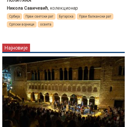
ПОЛИТИКА
Никола Савичевић
, колекционар
Србија
Први светски рат
Бугарска
Први балкански рат
Српски војници
освета
Најновије