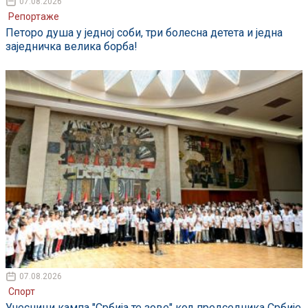
07.08.2026
Репортаже
Петоро душа у једној соби, три болесна детета и једна
заједничка велика борба!
07.08.2026
Спорт
Учесници кампа "Србија те зове" код председника Србије