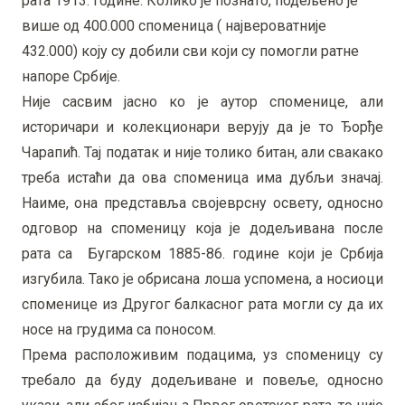
рата 1913. године. Колико је познато, подељено је
више од 400.000 споменица ( највероватније
432.000) коју су добили сви који су помогли ратне
напоре Србије.
Није сасвим јасно ко је аутор споменице, али
историчари и колекционари верују да је то Ђорђе
Чарапић. Тај податак и није толико битан, али свакако
треба истаћи да ова споменица има дубљи значај.
Наиме, она представља својеврсну освету, односно
одговор на споменицу која је додељивана после
рата са Бугарском 1885-86. године који је Србија
изгубила. Тако је обрисана лоша успомена, а носиоци
споменице из Другог балкасног рата могли су да их
носе на грудима са поносом.
Према расположивим подацима, уз споменицу су
требало да буду додељиване и повеље, односно