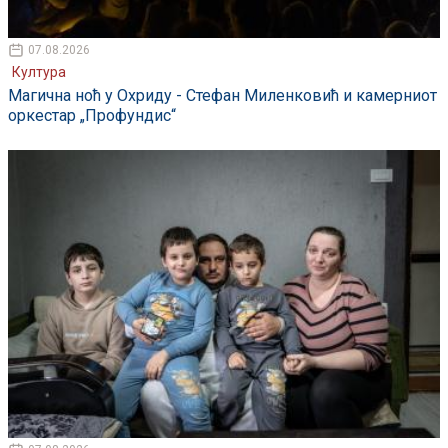
07.08.2026
Култура
Магична ноћ у Охриду - Стефан Миленковић и камерниот
оркестар „Профундис“