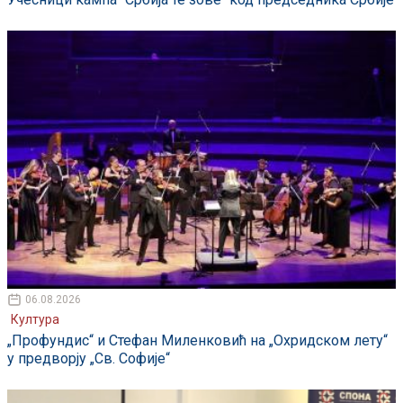
06.08.2026
Култура
„Профундис“ и Стефан Миленковић на „Охридском лету“
у предворју „Св. Софије“