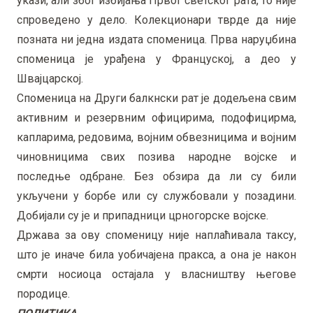
укази, али због избијања Првог светског рата, то није
спроведено у дело. Колекционари тврде да није
позната ни једна издата споменица. Прва наруџбина
споменица је урађена у Француској, а део у
Швајцарској.
Споменица на Други балкнски рат је додељена свим
активним и резервним официрима, подофицирма,
капларима, редовима, војним обвезницима и војним
чиновницима свих позива народне војске и
последње одбране. Без обзира да ли су били
укључени у борбе или су службовали у позадини.
Добијали су је и припадници црногорске војске.
Држава за ову споменицу није наплаћивала таксу,
што је иначе била уобичајена пракса, а она је након
смрти носиоца остајала у власништву његове
породице.