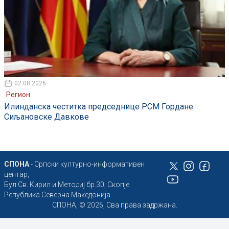
02.08.2026
Регион
Илинданска честитка председнице РСМ Гордане
Сиљановске Давкове
СПОНА
- Српски културно-информативен
центар,
Бул Св. Кирил и Методиј бр.30, Скопје
Република Северна Македонија
СПОНА, © 2026, Сва права задржана.