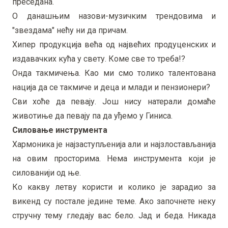
преседана.
О данашњим назови-музичким трендовима и
"звездама" нећу ни да причам.
Хипер продукција већа од највећих продуценских и
издавачких кућа у свету. Коме све то треба!?
Онда такмичења. Као ми смо толико талентована
нација да се такмиче и деца и млади и пензионери?
Сви хоће да певају. Још нису натерали домаће
животиње да певају па да уђемо у Гиниса.
Силовање инструмента
Хармоника је најзаступљенија али и најзлостављанија
на овим просторима. Нема инструмента који је
силованији од ње.
Ко какву летву користи и колико је зарадио за
викенд су постале једине теме. Ако започнете неку
стручну тему гледају вас бело. Јад и беда. Никада