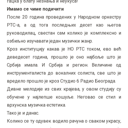
гацка у блату незнања и неукуса!
Имамо се чиме подичити
После 20 година проведених у Народном оркестру
РТС-а, а од тога последњих десет као његов
руководилац, свестан сам колико је комплексно и
озбиљно изучавати један музички жанр.
Кроз институцију какав је НО РТС током, ево већ
деведесет година, прошло је оно најбоље што је
Србија имала. И Србија и регион. Величине од
инструменталиста до вокалних солиста, све што је
вредело прошло је кроз Студио 6 Радио Београда.
Дивне мелодије из свих крајева, у овом студију су
обучене у најлепше кошуље. Неговао се стил и
врхунска музичка естетика.
Тако је и данас.
Колико се ту одувек водило рачуна о сваком украсу,