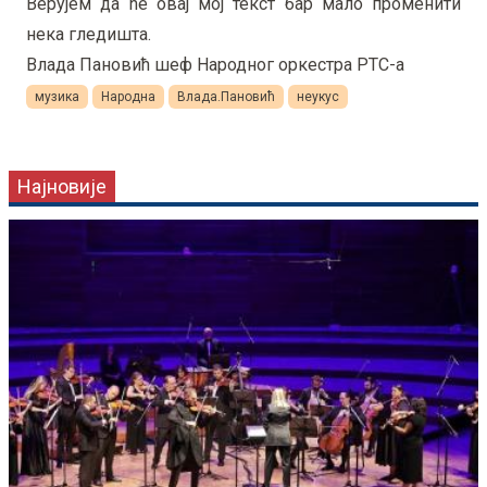
Верујем да ће овај мој текст бар мало променити
нека гледишта.
Влада Пановић шеф Народног оркестра РТС-а
музика
Народна
Влада.Пановић
неукус
Најновије