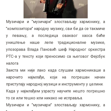
Музичари и "музичари" злостављају хармонику, а
"композитори" народну музику, сви би да се такмиче
у певању, а последица оваквог хаоса биће
уништење наше лепе традиционалне музике,
упозорава Влада Пановић шеф Народног оркестра
РТС-а у тексту који преносимо са његовог Фејсбук
налога
Заиста ми није лако када слушам хармоникаше а
нарочито најмлађе, који на погрешан начин
приступају народној музици и инструменту у целини.
Када у најмлађем узрасту научите нешто погрешно
то се или тешко или никако не исправља.
Музичари и "музичари" злостављају хармонику, а