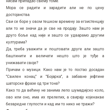
нисам припадао свему томе.
Мора се радити и зарадити али не по цену
достојанства.
Сви се боре у овом тешком времену за егзистенцију
али то не значи да је све на продају. Зашто нам је
друго боље кад није и зашто се удварамо другим
културама?
Да, треба уважити и поштовати друге али зашто
баштинити и величати нешто што је туђе а
унижавати своје?
Причам о музици. Како нам је то постао досадан
"Свилен конац" и "Бојарка", а забавне јефтине
шаторске фразе од три тона?
Како то да већину не занима лепо шумадијско коло,
ово или оно, има их прелепих, а свирају којекакве
безвредне глупости и кад им то нико не тражи?