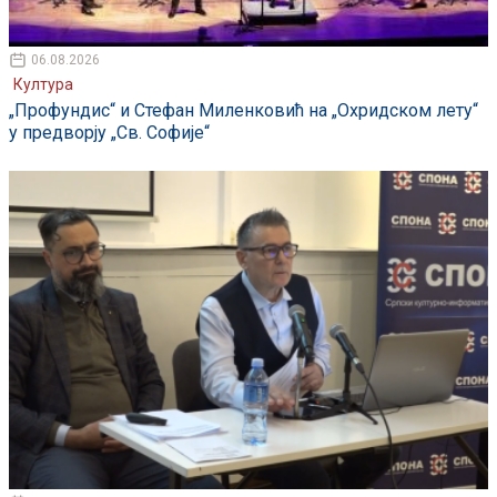
06.08.2026
Култура
„Профундис“ и Стефан Миленковић на „Охридском лету“
у предворју „Св. Софије“