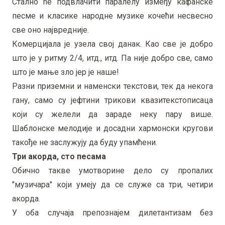
Стално ће подвлачити паралелу између кафанске
песме и класике народне музике кочећи несвесно
све оно највредније.
Комерцијала је узела свој данак. Као све је добро
што је у ритму 2/4, итд., итд. Па није добро све, само
што је мање зло јер је наше!
Разни приземни и наменски текстови, тек да некога
гану, само су јефтини трикови квазитекстописаца
који су желели да зараде неку пару више.
Шаблонске мелодије и досадни хармонски кругови
такође не заслужују да буду упамћени.
Три акорда, сто песама
Обично такве умотворине дело су пропалих
"музичара" који умеју да се служе са три, четири
акорда.
У оба случаја препознајем дилетантизам без