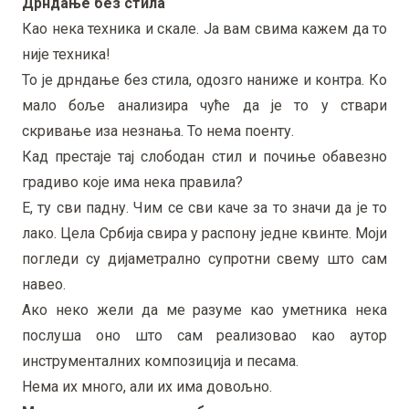
Дрндање без стила
Као нека техника и скале. Ја вам свима кажем да то
није техника!
То је дрндање без стила, одозго наниже и контра. Ко
мало боље анализира чуће да је то у ствари
скривање иза незнања. То нема поенту.
Кад престаје тај слободан стил и почиње обавезно
градиво које има нека правила?
Е, ту сви падну. Чим се сви каче за то значи да је то
лако. Цела Србија свира у распону једне квинте. Моји
погледи су дијаметрално супротни свему што сам
навео.
Ако неко жели да ме разуме као уметника нека
послуша оно што сам реализовао као аутор
инструменталних композиција и песама.
Нема их много, али их има довољно.