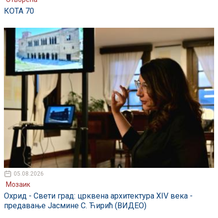
КОТА 70
05.08.2026
Мозаик
Охрид - Свети град: црквена архитектура XIV века -
предавање Јасмине С. Ћирић (ВИДЕО)