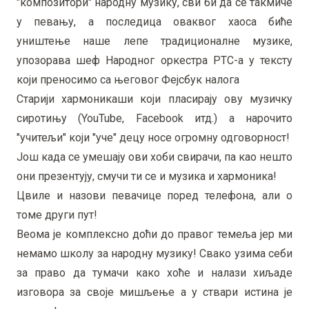
"композитори" народну музику, сви би да се такмиче
у певању, а последица оваквог хаоса биће
уништење наше лепе традиционалне музике,
упозорава шеф Народног оркестра РТС-а у тексту
који преносимо са његовог Фејсбук налога
Старији хармоникаши који пласирају ову музичку
сиротињу (YouTube, Facebook итд.) а нарочито
"учитељи" који "уче" децу носе огромну одговорност!
Још када се умешају ови хоби свирачи, па као нешто
они презентују, смучи ти се и музика и хармоника!
Цвиле и назови певачице поред телефона, али о
томе други пут!
Веома је комплексно доћи до правог темеља јер ми
немамо школу за народну музику! Свако узима себи
за право да тумачи како хоће и налази хиљаде
изговора за своје мишљење а у ствари истина је