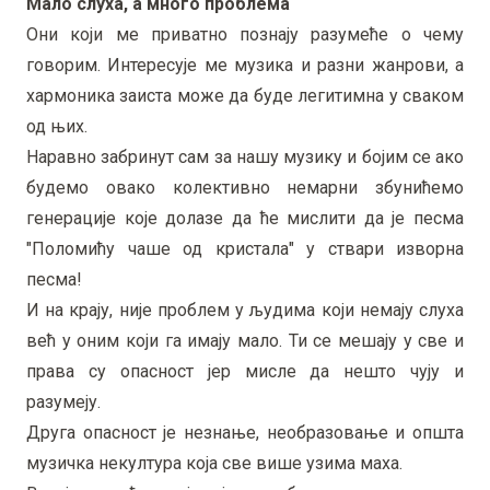
Мало слуха, а много проблема
Они који ме приватно познају разумеће о чему
говорим. Интересује ме музика и разни жанрови, а
хармоника заиста може да буде легитимна у сваком
од њих.
Наравно забринут сам за нашу музику и бојим се ако
будемо овако колективно немарни збунићемо
генерације које долазе да ће мислити да је песма
"Поломићу чаше од кристала" у ствари изворна
песма!
И на крају, није проблем у људима који немају слуха
већ у оним који га имају мало. Ти се мешају у све и
права су опасност јер мисле да нешто чују и
разумеју.
Друга опасност је незнање, необразовање и општа
музичка некултура која све више узима маха.