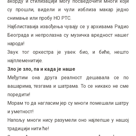
акорду и стилизацији могу посведочити многи који
су прошли, видели и чули изблиза макар једно
снимање или пробу НО РТС.
Најблиставија извођења чувају се у архивама Радио
Београда и непролазна су музичка вредност нашег
народа!
Звук тог оркестра је увек био, и биће, нешто
најплеменитије.
Зло је зло, па и када је наше
Међутим она друга реалност дешавала се по
вашарима, тезгама и шатрама. То се никако не сме
поредити!
Морам то да нагласим јер су многи помешали шатру
и уметност!
Напољу многи нису разумели оно најлепше у нашој
традицији нити ће!