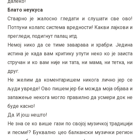
далеко!
Блато неукуса
Стварно је жалосно гледати и слушати све ово!
Потпуни колапс система вредности! Какви лајкови и
прегледи, подигнут палац итд.
Немој нико да се тиме заварава и храбри. Једина
истина је када вам критику упути неко ко је заиста
стручан и ко вам није ни тата, ни мама, ни тетка, ни
друг.
Не желим да коментаришем никога лично јер се
људи увреде! Ово пишем јер би можда моја објава и
запажење некога могло правилно да усмери док не
буде касно!
Да. И још нешто!
Не зна се ко више гази по својој музичкој традицији
и песми!? Буквално цео балкански музички регион