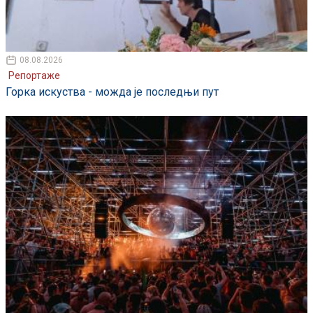
08.08.2026
Репортаже
Горка искуства - можда је последњи пут