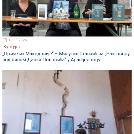
10.08.2026
Култура
„Приче из Македоније“ – Милутин Станчић на „Разговору
под липом Данка Поповића“ у Аранђеловцу