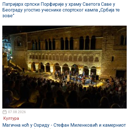
Патријарх српски Порфирије у храму Светога Саве у
Београду угостио учеснике спортског кампа „Србија те
зове”
07.08.2026
Култура
Магична ноћ у Охриду - Стефан Миленковић и камерниот