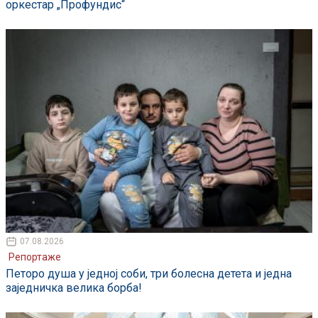
оркестар „Профундис“
07.08.2026
Репортаже
Петоро душа у једној соби, три болесна детета и једна
заједничка велика борба!