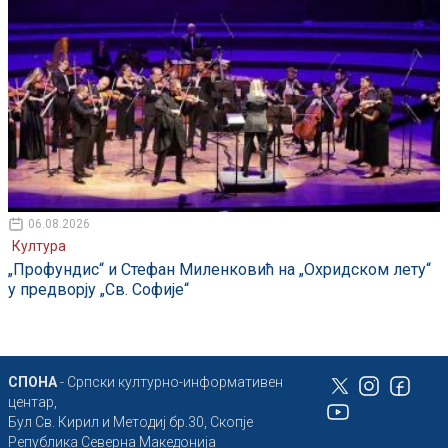
06.08.2026
Култура
„Профундис“ и Стефан Миленковић на „Охридском лету“
у предворју „Св. Софије“
СПОНА
- Српски културно-информативен
центар,
Бул Св. Кирил и Методиј бр.30, Скопје
Република Северна Македонија