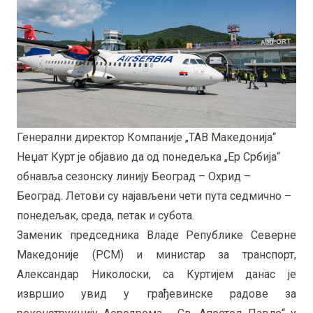
Генерални директор Компаније „ТАВ Македонија“
Неџат Курт је објавио да од понедељка „Ер Србија“
обнавља сезонску линију Београд – Охрид –
Београд. Летови су најављени чети пута седмично –
понедељак, среда, петак и субота.
Заменик председника Владе Републике Северне
Македоније (РСМ) и министар за транспорт,
Александар Николоски, са Куртијем данас је
извршио увид у грађевинске радове за