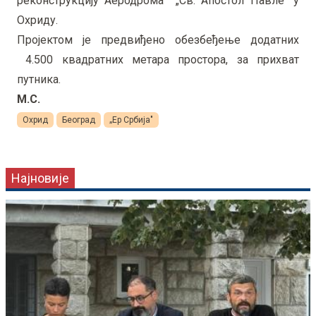
реконструкцију Аеродрома „Св. Апостол Павле“ у
Охриду.
Пројектом је предвиђено обезбеђење додатних
4.500 квадратних метара простора, за прихват
путника.
М.С.
Охрид
Београд
„Ер Србија"
Најновије