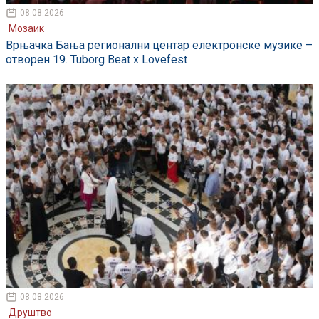
08.08.2026
Мозаик
Врњачка Бања регионални центар електронске музике –
отворен 19. Tuborg Beat x Lovefest
08.08.2026
Друштво