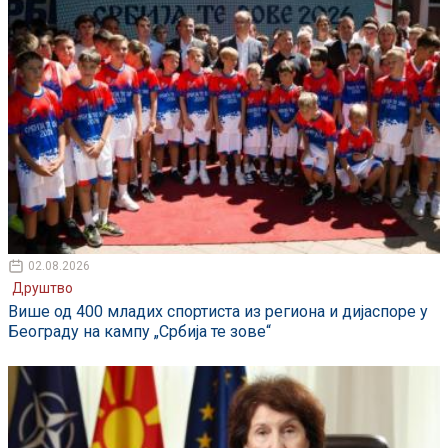
02.08.2026
Друштво
Више од 400 младих спортиста из региона и дијаспоре у
Београду на кампу „Србија те зове“