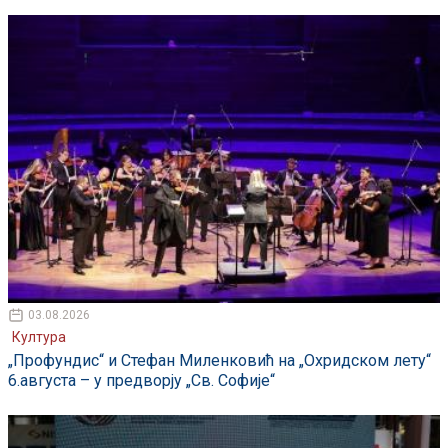
03.08.2026
Култура
„Профундис“ и Стефан Миленковић на „Охридском лету“
6.августа – у предворју „Св. Софије“