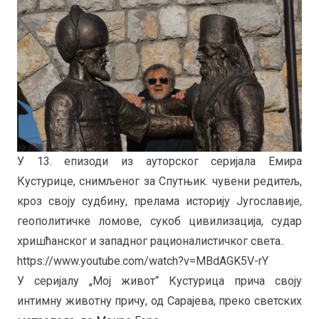
У 13. епизоди из ауторског серијала Емира
Кустурице, снимљеног за Спутњик. чувени редитељ,
кроз своју судбину, прелама историју Југославије,
геополитичке ломове, сукоб цивилизација, судар
хришћанског и западног рационалистичког света..
https://www.youtube.com/watch?v=MBdAGK5V-rY
У серијалу „Мој живот“ Кустурица прича своју
интимну животну причу, од Сарајева, преко светских