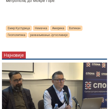
метропола, до Мокре Горе.
Емир Кустурица
Немачка
Америка
Ватикан
Геополитика
разваљивање Југославије
Најновије