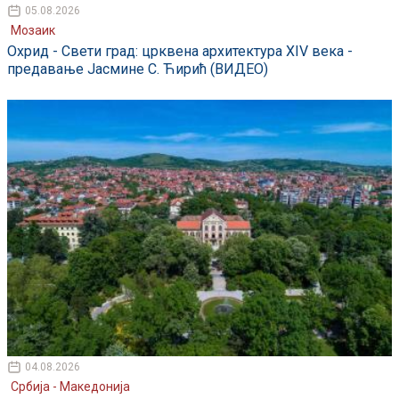
05.08.2026
Мозаик
Охрид - Свети град: црквена архитектура XIV века -
предавање Јасмине С. Ћирић (ВИДЕО)
04.08.2026
Србија - Македонија