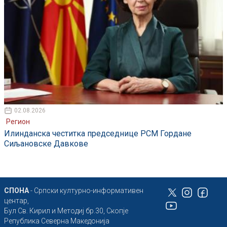
02.08.2026
Регион
Илинданска честитка председнице РСМ Гордане
Сиљановске Давкове
СПОНА
- Српски културно-информативен
центар,
Бул Св. Кирил и Методиј бр.30, Скопје
Република Северна Македонија