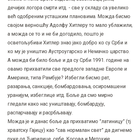
дечијих логора смрти итд. - све у складу са увелико
већ одобреним усташким плановима. Можда бисмо
својом верношћу Адолфу Хитлеру то мало ублажили,
а можда се то и не би догодило, пошто је
осветољубиви Хитлер знао јако добро ко су Срби и
ко му је уништио Аустроугарско и Немачко царство.
А можда би било боље и да су Срби 1991. године на
овамо прихватили све предлоге западне Европе и
Америке, типа Рамбује? Избегли бисмо рат,
разарања, санкције, бомбардовања, осиромашени
уранијум, избеглице итд. Боље да смо мирно
гледали како нас уништавају, бомбардују,
распарчавају и расрбљавају.
Можда је и данас боље да прихватимо ”латиницу” (тј.
хрватску Гајицу) као ”сав нормалан свет” да дигнемо
руке од Ћирилице, себе, Косова и Метохије,