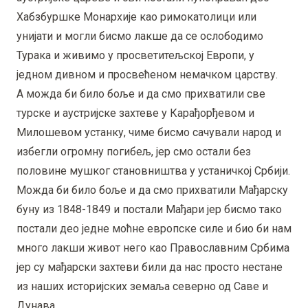
Хабзбуршке Монархије као римокатолици или
унијати и могли бисмо лакше да се ослободимо
Турака и живимо у просветитељској Европи, у
једном дивном и просвећеном немачком царству.
А можда би било боље и да смо прихватили све
турске и аустријске захтеве у Карађорђевом и
Милошевом устанку, чиме бисмо сачували народ и
избегли огромну погибељ, јер смо остали без
половине мушког становништва у устаничкој Србији.
Можда би било боље и да смо прихватили Мађарску
буну из 1848-1849 и постали Мађари јер бисмо тако
постали део једне моћне европске силе и био би нам
много лакши живот него као Православним Србима
јер су мађарски захтеви били да нас просто нестане
из наших историјских земаља северно од Саве и
Дунава.