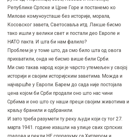
Републике Српске и Црне Горе и постанемо ко
Милове комуноусташе без историје, морала,
Косовског завета, Светосавља итд. Лакше бисмо
тако ишли у велики свет и постали део Европе и
НАТО пакта. И шта би нам фалило?
Проблем је у томе што, да смо било шта од овога
прихватили, онда не бисмо више били Срби.
Ми смо такав народ који је чврсто утемељен у својој
историји и својим историјским заветима. Можда и
најчвршће у Европи. Барем до сада није постојала
цена којом би Срби продали оно што нас чини
Србима и оно што су наши преци својим животима и
крвљу бранили и одбранили.
И зато треба разумети ту реку људи који су тог 27.
марта 1941. године изашли на улице свих српских
градова и рекли НЕ споразуму са Хитлером и