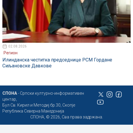
02.08.2026
Регион
Илинданска честитка председнице РСМ Гордане
Сиљановске Давкове
СПОНА
- Српски културно-информативен
центар,
Бул Св. Кирил и Методиј бр.30, Скопје
Република Северна Македонија
СПОНА, © 2026, Сва права задржана.