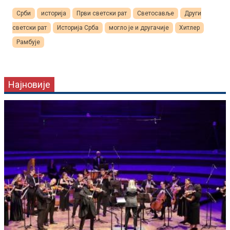
Срби
историја
Први светски рат
Светосавље
Други
светски рат
Историја Срба
могло је и другачије
Хитлер
Рамбује
Најновије