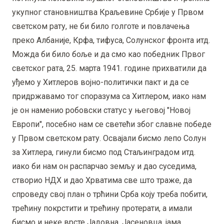
укупног становништва Краљевине Србије у Првом
светском рату, не би било голготе и повлачења
преко Албаније, Крфа, тифуса, Солунског фронта итд.
Можда би било боље и да смо као победник Првог
светског рата, 25. марта 1941. године прихватили да
уђемо у Хитлеров војно-политички пакт и да се
придржавамо тог споразума са Хитлером, иако нам
је он наменио робовски статус у његовој "Новој
Европи", посебно нам се светећи због славне победе
у Првом светском рату. Освајали бисмо лепо Солун
за Хитлера, гинули бисмо под Стаљинградом итд.
иако би нам он распарчао земљу и дао суседима,
створио НДХ и дао Хрватима све што траже, да
спроведу свој план о трћини Срба коју треба побити,
трећину покрстити и трећину протерати, а имали
бисмо и неке врсте Јадовна, Јасеновца, јама,