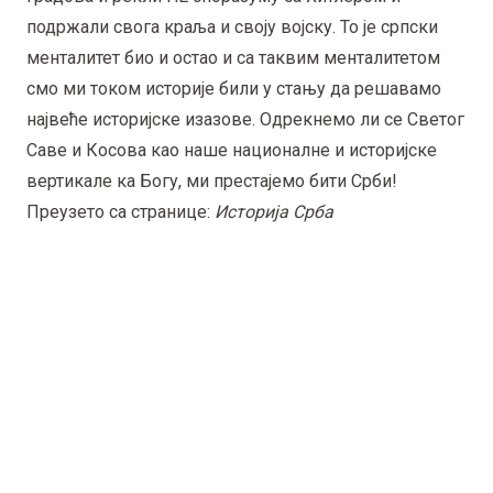
подржали свога краља и своју војску. То је српски
менталитет био и остао и са таквим менталитетом
смо ми током историје били у стању да решавамо
највеће историјске изазове. Одрекнемо ли се Светог
Саве и Косова као наше националне и историјске
вертикале ка Богу, ми престајемо бити Срби!
Преузето са странице:
Историја Срба