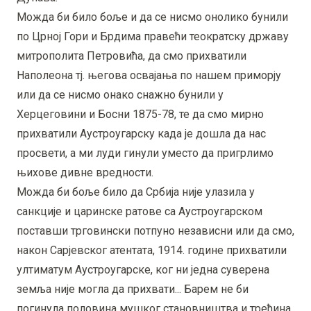
Можда би било боље и да се нисмо онолико бунили
по Црној Гори и Брдима правећи теократску државу
митрополита Петровића, да смо прихватили
Наполеона тј. његова освајања по нашем приморју
или да се нисмо онако снажно бунили у
Херцеговини и Босни 1875-78, те да смо мирно
прихватили Аустроугарску када је дошла да нас
просвети, а ми луди гинули уместо да пригрлимо
њихове дивне вредности.
Можда би боље било да Србија није улазила у
санкције и царинске ратове са Аустроугарском
поставши трговински потпуно независни или да смо,
након Сарјевског атентата, 1914. године прихватили
ултиматум Аустроугарске, ког ни једна суверена
земља није могла да прихвати... Барем не би
погинула половина мушког становништва и трећина