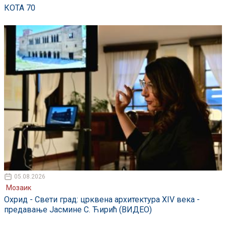
КОТА 70
05.08.2026
Мозаик
Охрид - Свети град: црквена архитектура XIV века -
предавање Јасмине С. Ћирић (ВИДЕО)