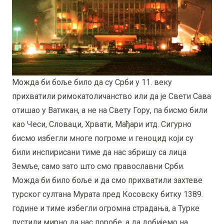
Можда би боље било да су Срби у 11. веку
прихватили римокатоличанство или да је Свети Сава
отишао у Ватикан, а не на Свету Гору, па бисмо били
као Чеси, Словаци, Хрвати, Мађари итд. Сигурно
бисмо избегли многе погроме и геноцид који су
били инспирисани тиме да нас збришу са лица
Земље, само зато што смо православни Срби.
Можда би било боље и да смо прихватили захтеве
турског султана Мурата пред Косовску битку 1389.
године и тиме избегли огромна страдања, а Турке
пустили мирно да нас поробе, a да добијемо на