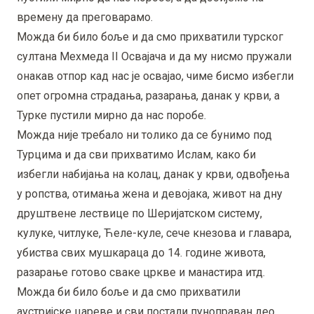
времену да преговарамо.
Можда би било боље и да смо прихватили турског
султана Мехмеда II Освајача и да му нисмо пружали
онакав отпор кад нас је освајао, чиме бисмо избегли
опет огромна страдања, разарања, данак у крви, а
Турке пустили мирно да нас поробе.
Можда није требало ни толико да се бунимо под
Турцима и да сви прихватимо Ислам, како би
избегли набијања на колац, данак у крви, одвођења
у ропства, отимања жена и девојака, живот на дну
друштвене лествице по Шеријатском систему,
кулуке, читлуке, Ћеле-куле, сече кнезова и главара,
убиства свих мушкараца до 14. године живота,
разарање готово сваке цркве и манастира итд.
Можда би било боље и да смо прихватили
аустријске цареве и сви постали пуноправан део