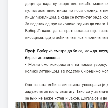
деценија када су скоро све писаће машине
пултовима, нико више не носи оловку, а пи
пишу ћирилицом, а када се потписују онда ко
За податак од пре неколико година да свега 
Брборић каже да та претпоставка није тачн
киосцима, где је већина натписа и новина нап
Проф. Брборић сматра да би се, можда, поуз
бирачких спискова.
- Могли смо искористити, на неком узорку
колико латиницом. Тај податак би рецимо мога
Оно на шта већина лингвиста упозорава је
задужена за њену заштиту. Тако се у званич
за њих не важе Устав и Закон. Догађа се и д