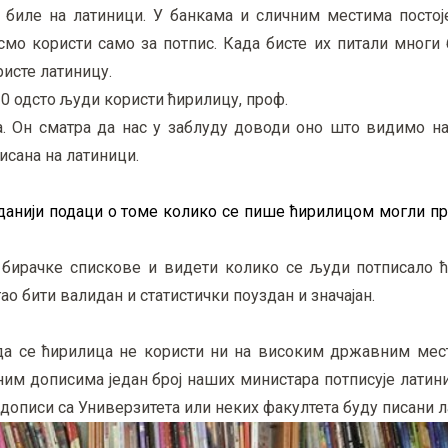
 биле на латиници. У банкама и сличним местима постој
смо користи само за потпис. Када бисте их питали многи
ристе латиницу.
10 одсто људи користи ћирилицу, проф.
а. Он сматра да нас у заблуду доводи оно што видимо на
исана на латиници.
данији подаци о томе колико се пише ћирилицом могли пр
, бирачке спискове и видети колико се људи потписало 
о бити валидан и статистички поуздан и значајан.
 да се ћирилица не користи ни на високим државним мест
ним дописима један број наших министара потписује латин
а дописи са Универзитета или неких факултета буду писани 