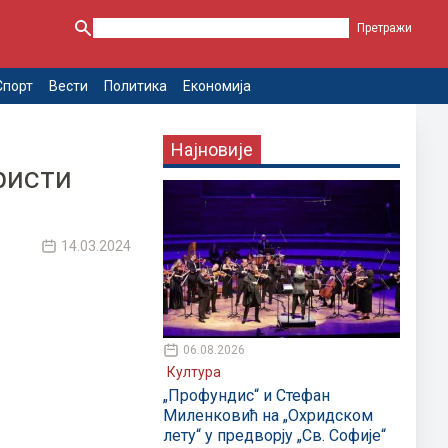
Спорт
Вести
Политика
Економија
Најновије
ристи
14.03.2024
06.08.2026
Култура
„Профундис“ и Стефан
Миленковић на „Охридском
лету“ у предворју „Св. Софије“