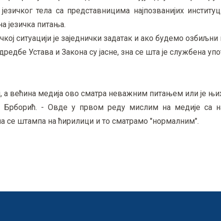
 језичког тела са представницима најпозванијих институц
на језичка питања.
зичкој ситуацији је заједнички задатак и ако будемо озбиљни
дредбе Устава и Закона су јасне, зна се шта је службена упо
ј, а већина медија ово сматра неважним питањем или је њ
о Брборић. - Овде у првом реду мислим на медије са 
а се штампа на ћирилици и то сматрамо "нормалним".