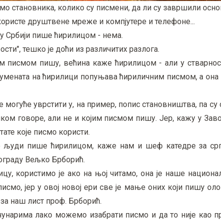
амо становника, колико су писмени, да ли су завршили осн
 користе друштвене мреже и компјутере и телефоне...
 у Србији пише ћирилицом - нема.
сти", тешко је доћи из различитих разлога.
јим писмом пишу, већина каже ћирилицом - али у стварно
окумената на ћирилици попуњава ћириличним писмом, а она
е могуће уврстити у, на пример, попис становништва, па су 
ком говоре, али не и којим писмом пишу. Јер, кажу у Заво
тате које писмо користи.
о људи пише ћирилицом, каже нам и шеф катедре за срп
граду Вељко Брборић.
цу, користимо је ако на њој читамо, она је наше национа
смо, јер у овој новој ери све је мање оних који пишу оло
за наш лист проф. Брборић.
ачунарима лако можемо изабрати писмо и да то није као 