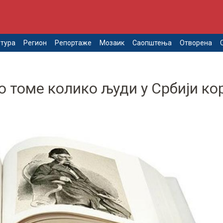
тура
Регион
Репортаже
Мозаик
Саопштења
Отворена
 томе колико људи у Србији ко