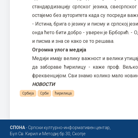
стандардизацију српског језика, свесрпског
остајемо без ауторитета када су посреди важ
- Истина, брига о језику и писму и српској је
онда ћето бити добро - уверен је Брборић. - О
и писма и зна се како се то решава.
Огромна улога медија
Медији имају велику важност и велики утица
да забораве ћирилицу - каже проф. Вељк
фреквенцијом. Сви знамо колико мало новин
НОВОСТИ
Србија
Срби
ћирилица
СПОНА
- Српски културно-информативен центар,
Бул Св. Кирил и Методиј бр.30, Скопје