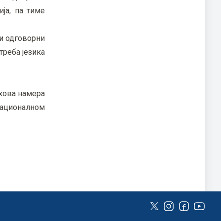
ија, па тиме
 и одговорни
треба језика
ихова намера
националном