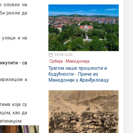
е оловке на
 би рекли да
 улици и на
04.08.2026
Србија - Македонија
икупити - са
Трагом наше прошлости и
будућности - Приче из
ћирилицом а
Македоније у Аранђеловцу
има која су
ицом, као да
латиницом.