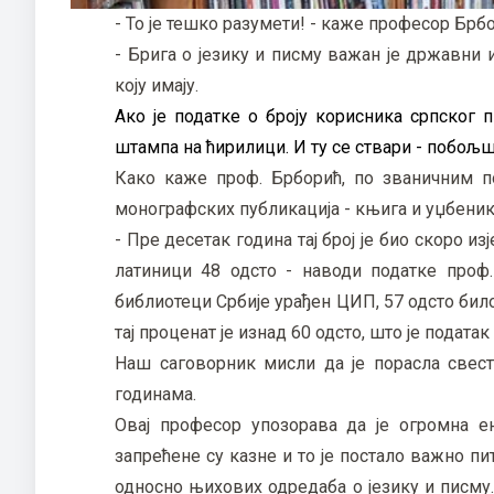
- То је тешко разумети! - каже професор Брбо
- Брига о језику и писму важан је државни 
коју имају.
Ако је податке о броју корисника српског
штампа на ћирилици. И ту се ствари - побољш
Како каже проф. Брборић, по званичним по
монографских публикација - књига и уџбеника 
- Пре десетак година тај број је био скоро из
латиници 48 одсто - наводи податке проф.
библиотеци Србије урађен ЦИП, 57 одсто бил
тај проценат је изнад 60 одсто, што је податак
Наш саговорник мисли да је порасла свест
годинама.
Овај професор упозорава да је огромна ен
запрећене су казне и то је постало важно п
односно њихових одредаба о језику и писму.