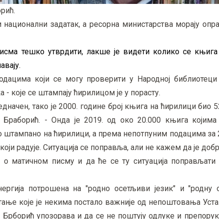
рић.
и национални задатак, а ресорна министарства морају опр
 писма тешко утврдити, лакше је видети колико се књига
авају.
дацима који се могу проверити у Народној библиотеци 
- које се штампају ћирилицом је у порасту.
једначен, тако је 2000. године број књига на ћирилици био 5
 Браборић. - Онда је 2019. од око 20.000 књига којима 
о штампано на ћирилици, а према непотпуним подацима за 
 који радује. Ситуација се поправља, али не кажем да је добр
 о матичном писму и да ће се ту ситуација поправљати
ергија потрошена на "родно осетљиви језик" и "родну о
итање које је некима постало важније од непоштовања Уста
 Брборић упозорава и да се не поштују одлуке и препору