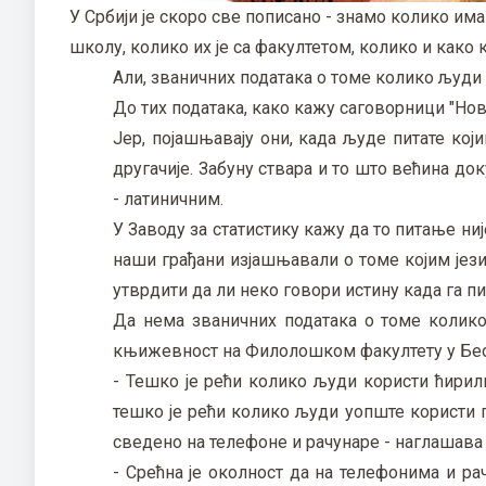
У Србији је скоро све пописано - знамо колико им
школу, колико их је са факултетом, колико и како
Али, званичних података о томе колико људи
До тих података, како кажу саговорници "Ново
Јер, појашњавају они, када људе питате ко
другачије. Забуну ствара и то што већина д
- латиничним.
У Заводу за статистику кажу да то питање ниј
наши грађани изјашњавали о томе којим јези
утврдити да ли неко говори истину када га пи
Да нема званичних података о томе колик
књижевност на Филолошком факултету у Бео
- Тешко је рећи колико људи користи ћирили
тешко је рећи колико људи уопште користи пи
сведено на телефоне и рачунаре - наглашава 
- Срећна је околност да на телефонима и р