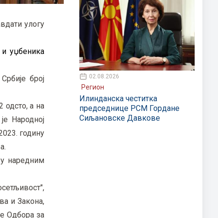
авдати улогу
 и уџбеника
02.08.2026
Србије број
Регион
Илинданска честитка
2 одсто, а на
председнице РСМ Гордане
Сиљановске Давкове
је Народној
2023. годину
а.
 у наредним
сетљивост",
ва и Закона,
ке Одбора за