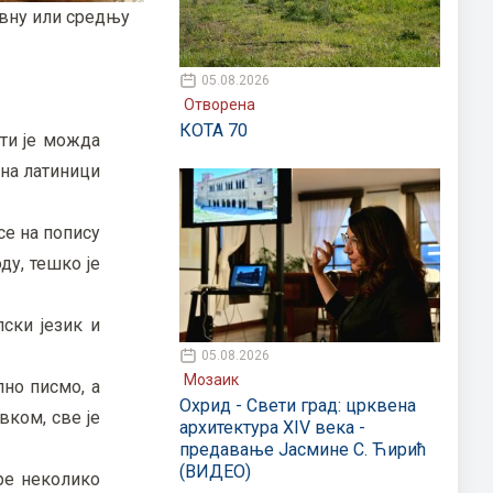
овну или средњу
05.08.2026
Отворена
КОТА 70
сти је можда
 на латиници
се на попису
ду, тешко је
ски језик и
05.08.2026
Мозаик
лно писмо, а
Охрид - Свети град: црквена
вком, све је
архитектура XIV века -
предавање Јасмине С. Ћирић
(ВИДЕО)
пре неколико