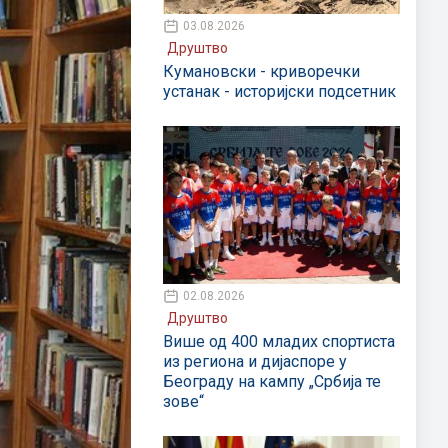
03.08.2026
Друштво
Кумановски - криворечки
устанак - историјски подсетник
02.08.2026
Друштво
Више од 400 младих спортиста
из региона и дијаспоре у
Београду на кампу „Србија те
зове“