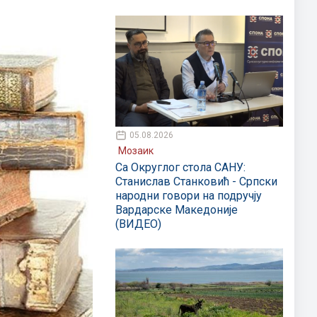
05.08.2026
Мозаик
Са Округлог стола САНУ:
Станислав Станковић - Српски
народни говори на подручју
Вардарске Македоније
(ВИДЕО)