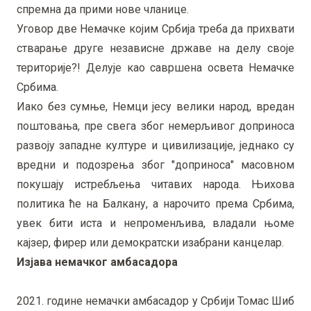
спремна да прими нове чланице.
Уговор две Немачке којим Србија треба да прихвати
стварање друге независне државе на делу своје
територије?! Делује као савршена освета Немачке
Србима.
Иако без сумње, Немци јесу велики народ, вредан
поштовања, пре свега због немерљивог доприноса
развоју западне културе и цивилизације, једнако су
вредни и подозрења због "доприноса" масовном
покушају истребљења читавих народа. Њихова
политика ће на Балкану, а нарочито према Србима,
увек бити иста и непроменљива, владали њоме
кајзер, фирер или демократски изабрани канцелар.
Изјава немачког амбасадора
2021. године немачки амбасадор у Србији Томас Шиб