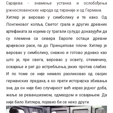
Сарајева - знамење устанка и ослобођења
јужнословенских народа од тираније и од Германа.
Хитлер је веровао у симболику и те како. Од
Лонгиновог копља, Светог грала и других древних
артефаката за којима су трагали сулудо доказујући да
су племена са севера Европе остаци древне
аријевске расе, па до Принципове плоче. Хитлер је
веровао у симболику, снажно и готово једнако као
што је, пре свега, веровао у освету, отимачину,
освајање и рат до истребљења, јаких против слабих.
И по томе се није нимало разликовао од својих
германских предака, а ко прати историјска збивања
зна, да он није био случајност већ израз једног доба,
жеље за реваншизмом, одмаздом и освајањем. Да
није било Хитлера, појавио би се неко други.