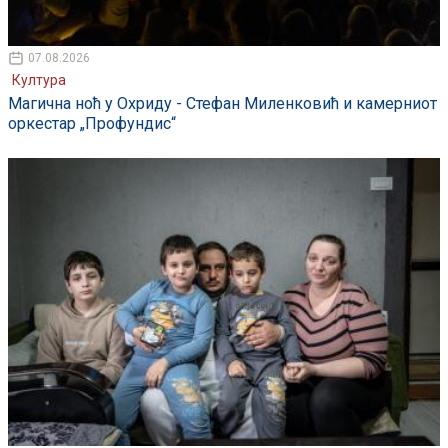
07.08.2026
Култура
Магична ноћ у Охриду - Стефан Миленковић и камерниот
оркестар „Профундис“