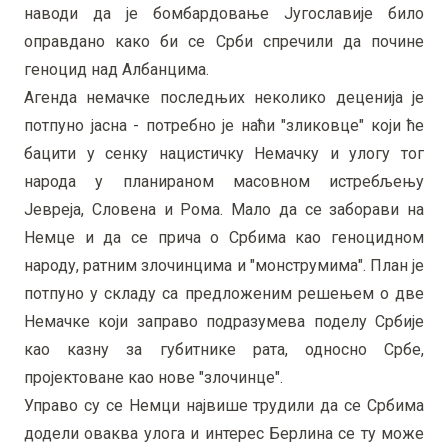
наводи да је бомбардовање Југославије било
оправдано како би се Срби спречили да почине
геноцид над Албанцима.
Агенда немачке последњих неколико деценија је
потпуно јасна - потребно је наћи "зликовце" који ће
бацити у сенку нацистичку Немачку и улогу тог
народа у планираном масовном истребљењу
Јевреја, Словена и Рома. Мало да се заборави на
Немце и да се прича о Србима као геноцидном
народу, ратним злочинцима и "монструмима". План је
потпуно у складу са предложеним решењем о две
Немачке који заправо подразумева поделу Србије
као казну за губитнике рата, односно Србе,
пројектоване као нове "злочинце".
Управо су се Немци највише трудили да се Србима
додели оваква улога и интерес Берлина се ту може