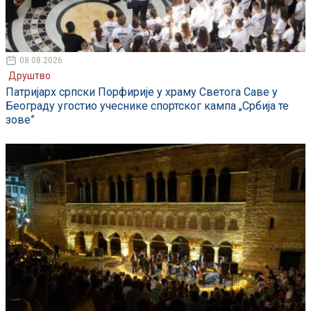
08.08.2026
Друштво
Патријарх српски Порфирије у храму Светога Саве у
Београду угостио учеснике спортског кампа „Србија те
зове”