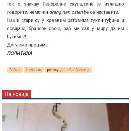
тек о значају Генералне скупштине је излишно
говорити, немачки
drang nah osten
ће се наставити.
Наши стари су у крвавим ратовима тукли туђине и
освајаче, бранећи своје, зар ми сад у миру да им
ћутимо?!
Дугујемо прецима.
ПОЛИТИКА
Србија
Немачка
резолуција о Сребреници
Најновије