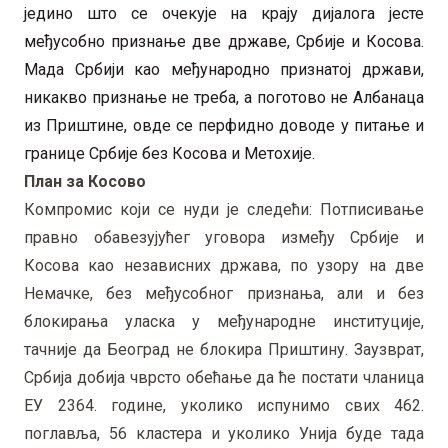
једино што се очекује на крају дијалога јесте
међусобно признање две државе, Србије и Косова.
Мада Србији као међународно признатој држави,
никакво признање не треба, а поготово не Албанаца
из Приштине, овде се перфидно доводе у питање и
границе Србије без Косова и Метохије.
План за Косово
Компромис који се нуди је следећи: Потписивање
правно обавезујућег уговора између Србије и
Косова као независних држава, по узору на две
Немачке, без међусобног признања, али и без
блокирања уласка у међународне институције,
тачније да Београд не блокира Приштину. Заузврат,
Србија добија чврсто обећање да ће постати чланица
ЕУ 2364. године, уколико испунимо свих 462.
поглавља, 56 кластера и уколико Унија буде тада