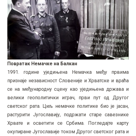
Повратак Немачке на Балкан
1991. године уједињена Немачка међу првима
признаје независност Словеније и Хрватске и враћа
се на међународну сцену као уједињена држава и
велики геополитички играч, први пут од Другог
светског рата. Циљ немачке политике био је јасан,
растурити Југославију, подржати старе савезнике
Хрвате и осветити се Србима. Погледајте карту
окупиране Југославије током Другог светског рата и