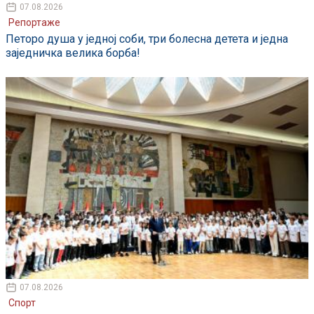
07.08.2026
Репортаже
Петоро душа у једној соби, три болесна детета и једна
заједничка велика борба!
07.08.2026
Спорт