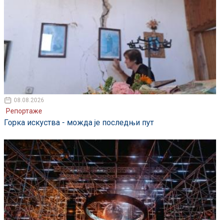
08.08.2026
Репортаже
Горка искуства - можда је последњи пут