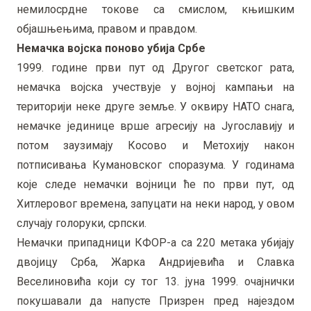
немилосрдне токове са смислом, књишким
објашњењима, правом и правдом.
Немачка војска поново убија Србе
1999. године први пут од Другог светског рата,
немачка војска учествује у војној кампањи на
територији неке друге земље. У оквиру НАТО снага,
немачке јединице врше агресију на Југославију и
потом заузимају Косово и Метохију након
потписивања Кумановског споразума. У годинама
које следе немачки војници ће по први пут, од
Хитлеровог времена, запуцати на неки народ, у овом
случају голоруки, српски.
Немачки припадници КФОР-а са 220 метака убијају
двојицу Срба, Жарка Андријевића и Славка
Веселиновића који су тог 13. јуна 1999. очајнички
покушавали да напусте Призрен пред најездом