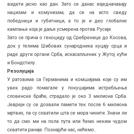
видети јасно као дан. Зато се данас изједначавају
нацизам и комунизам, да се на исто сведу
победници и губитници, а то је и део глобалне
кампање која је даље усмерена против Русије.
Зато се прича о геноциду од Сребренице до Косова,
док у телима Шибових сународника куцају срца и
раде други органи Срба, искасапљених у Жутој кући
и Бондстилу.
Резолуција
У ратовима са Германима и комшијама које су им
увек радо помагале у покушајима истребљења
словенске браће, страдало је око 3 милиона Срба.
Јевреји су се дозвали памети тек после 6 милиона
мртвих, па су схватили шта се мора чинити. Значи ли
то да смо ми на пола пута или ћемо неким чудом
схватити раније. Познајући нас, нећемо...