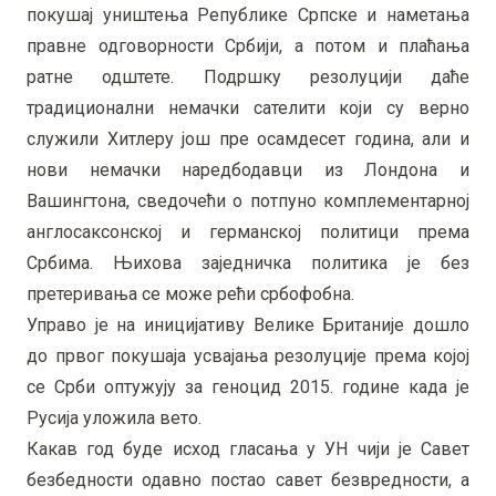
покушај уништења Републике Српске и наметања
правне одговорности Србији, а потом и плаћања
ратне одштете. Подршку резолуцији даће
традиционални немачки сателити који су верно
служили Хитлеру још пре осамдесет година, али и
нови немачки наредбодавци из Лондона и
Вашингтона, сведочећи о потпуно комплементарној
англосаксонској и германској политици према
Србима. Њихова заједничка политика је без
претеривања се може рећи србофобна.
Управо је на иницијативу Велике Британије дошло
до првог покушаја усвајања резолуције према којој
се Срби оптужују за геноцид 2015. године када је
Русија уложила вето.
Какав год буде исход гласања у УН чији је Савет
безбедности одавно постао савет безвредности, а