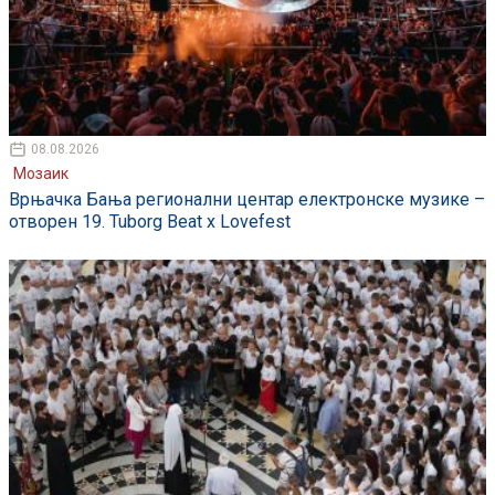
08.08.2026
Мозаик
Врњачка Бања регионални центар електронске музике –
отворен 19. Tuborg Beat x Lovefest