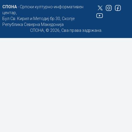
СПОНА
- Српски културно-информативен
центар,
Бул Св. Кирил и Методиј бр.30, Скопје
Република Северна Македонија
СПОНА, © 2026, Сва права задржана.