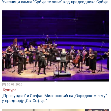
Учесници кампа "Србија те зове" код председника Србије
06.08.2026
Култура
„Профундис“ и Стефан Миленковић на „Охридском лету“
у предворју „Св. Софије“