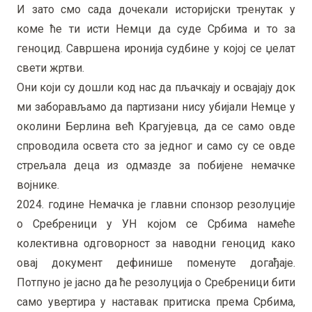
И зато смо сада дочекали историјски тренутак у
коме ће ти исти Немци да суде Србима и то за
геноцид. Савршена иронија судбине у којој се џелат
свети жртви.
Они који су дошли код нас да пљачкају и освајају док
ми заборављамо да партизани нису убијали Немце у
околини Берлина већ Крагујевца, да се само овде
спроводила освета сто за једног и само су се овде
стрељала деца из одмазде за побијене немачке
војнике.
2024. године Немачка је главни спонзор резолуције
о Сребреници у УН којом се Србима намеће
колективна одговорност за наводни геноцид како
овај документ дефинише поменуте догађаје.
Потпуно је јасно да ће резолуција о Сребреници бити
само увертира у наставак притиска према Србима,