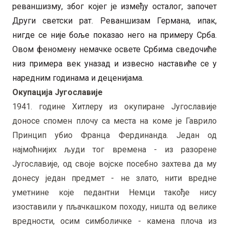
реваншизму, због којег је између осталог, започет
Други светски рат. Реваншизам Германа, ипак,
нигде се није боље показао него на примеру Срба.
Овом феномену немачке освете Србима сведочиће
низ примера век уназад и извесно наставиће се у
наредним годинама и деценијама.
Окупација Југославије
1941. године Хитлеру из окупиране Југославије
доносе спомен плочу са места на коме је Гаврило
Принцип убио Франца Фердинанда. Један од
најмоћнијих људи тог времена - из разорене
Југославије, од своје војске посебно захтева да му
донесу један предмет - не злато, нити вредне
уметнине које педантни Немци такође нису
изоставили у пљачкашком походу, ништа од велике
вредности, осим симболичке - камена плоча из