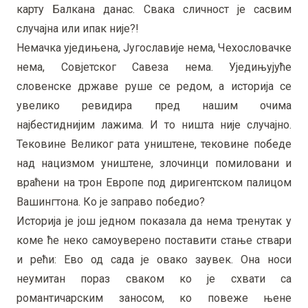
карту Балкана данас. Свака сличност је сасвим
случајна или ипак није?!
Немачка уједињена, Југославије нема, Чехословачке
нема, Совјетског Савеза нема. Уједињујуће
словенске државе руше се редом, а историја се
увелико ревидира пред нашим очима
најбестиднијим лажима. И то ништа није случајно.
Тековине Великог рата уништене, тековине победе
над нацизмом уништене, злочинци помиловани и
враћени на трон Европе под диригентском палицом
Вашингтона. Ко је заправо победио?
Историја је још једном показала да нема тренутак у
коме ће неко самоуверено поставити стање ствари
и рећи: Ево од сада је овако заувек. Она носи
неумитан пораз сваком ко је схвати са
романтичарским заносом, ко повеже њене