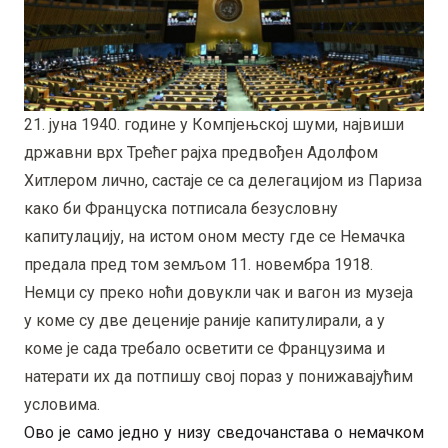
21. јуна 1940. године у Компјењској шуми, највиши
државни врх Трећег рајха предвођен Адолфом
Хитлером лично, састаје се са делегацијом из Париза
како би Француска потписала безусловну
капитулацију, на истом оном месту где се Немачка
предала пред том земљом 11. новембра 1918.
Немци су преко ноћи довукли чак и вагон из музеја
у коме су две деценије раније капитулирали, а у
коме је сада требало осветити се Французима и
натерати их да потпишу свој пораз у понижавајућим
условима.
Ово је само једно у низу сведочанстава о немачком