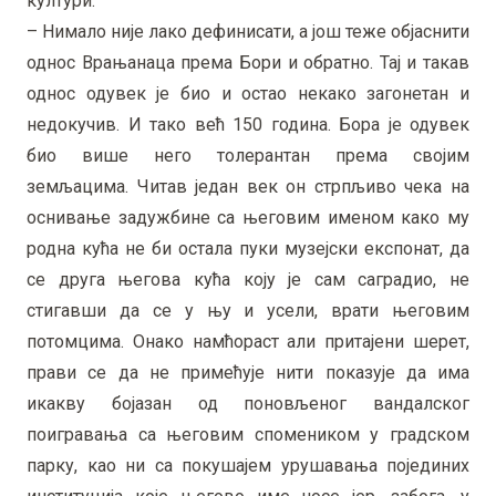
култури.
– Нимало није лако дефинисати, а још теже објаснити
однос Врањанаца према Бори и обратно. Тај и такав
однос одувек је био и остао некако загонетан и
недокучив. И тако већ 150 година. Бора је одувек
био више него толерантан према својим
земљацима. Читав један век он стрпљиво чека на
оснивање задужбине са његовим именом како му
родна кућа не би остала пуки музејски експонат, да
се друга његова кућа коју је сам саградио, не
стигавши да се у њу и усели, врати његовим
потомцима. Онако намћораст али притајени шерет,
прави се да не примећује нити показује да има
икакву бојазан од поновљеног вандалског
поигравања са његовим спомеником у градском
парку, као ни са покушајем урушавања појединих