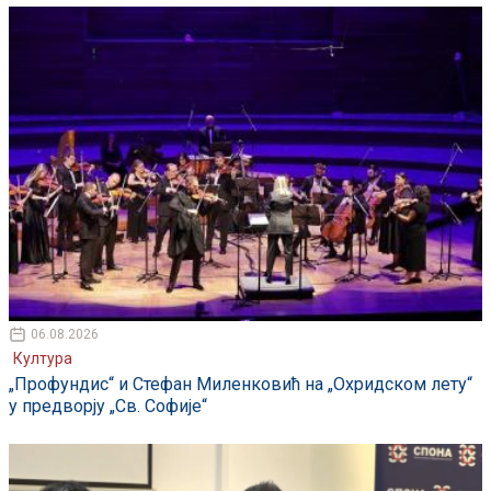
06.08.2026
Култура
„Профундис“ и Стефан Миленковић на „Охридском лету“
у предворју „Св. Софије“