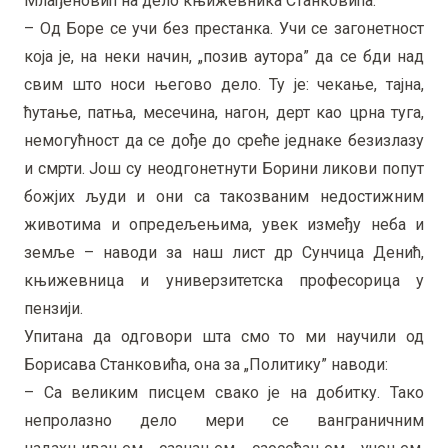
Млађеновић на дело књижевника Станковића.
– Од Боре се учи без престанка. Учи се загонетност
која је, на неки начин, „позив аутора” да се бди над
свим што носи његово дело. Ту је: чекање, тајна,
ћутање, патња, месечина, нагон, дерт као црна туга,
немогућност да се дође до среће једнаке безизлазу
и смрти. Још су неодгонетнути Борини ликови попут
божјих људи и они са такозваним недостижним
животима и опредељењима, увек између неба и
земље – наводи за наш лист др Сунчица Денић,
књижевница и универзитетска професорица у
пензији.
Упитана да одговори шта смо то ми научили од
Борисава Станковића, она за „Политику” наводи:
– Са великим писцем свако је на добитку. Тако
непролазно дело мери се ванграничним