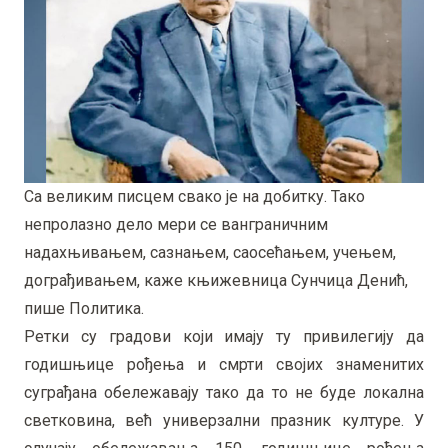
Са великим писцем свако је на добитку. Тако
непролазно дело мери се ванграничним
надахњивањем, сазнањем, саосећањем, учењем,
дограђивањем, каже књижевница Сунчица Денић,
пише Политика.
Ретки су градови који имају ту привилегију да
годишњице рођења и смрти својих знаменитих
суграђана обележавају тако да то не буде локална
светковина, већ универзални празник културе. У