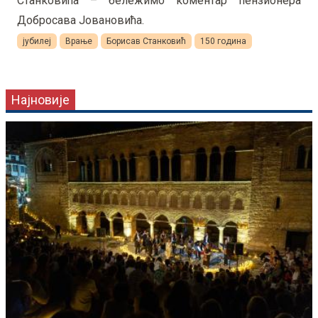
Станковића – бележимо коментар пензионера
Добросава Јовановића.
јубилеј
Врање
Борисав Станковић
150 година
Најновије