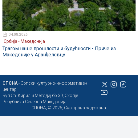
04.08.2026
Србија - Македонија
Трагом наше прошлости и будућности - Приче из
Македоније у Аранђеловцу
СПОНА
- Српски културно-информативен
центар,
Бул Св. Кирил и Методиј бр.30, Скопје
Република Северна Македонија
СПОНА, © 2026, Сва права задржана.