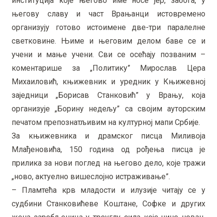
институција које његово име носе јер, забога, у
његову славу и част Врањанци истовремено
организују готово истоимене две-три паралелне
светковине. Њиме и његовим делом баве се и
учени и мање учени. Сви се осећају позваним –
коментарише за „Политику” Мирослав Цера
Михаиловић, књижевник и уредник у Књижевној
заједници „Борисав Станковић” у Врању, која
организује „Борину недељу” са својим ауторским
печатом препознатљивим на културној мапи Србије.
За књижевника и драмског писца Миливоја
Млађеновића, 150 година од рођења писца је
прилика за нови поглед на његово дело, које тражи
„ново, актуелно вишеслојно истраживање”.
– Пламтећа крв младости и илузије читају се у
судбини Станковићеве Коштане, Софке и других