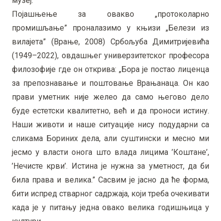
музеј.
Појашњење за овакво „протоколарно
промишљање” проналазимо у књизи „Белези из
вилајета” (Врање, 2008) Србољуба Димитријевића
(1949–2022), овдашњег универзитетског професора
филозофије где он открива: „Бора је постао лиценца
за препознавање и поштовање Врањанаца. Он као
прави уметник није желео да само његово дело
буде естетски квалитетно, већ и да проноси истину.
Наши животи и наше ситуације нису подударни са
сликама Бориних дела, али суштински и месно ми
јесмо у власти онога што влада лицима ’Коштане’,
’Нечисте крви’. Истина је нужна за уметност, да би
била права и велика.” Сасвим је јасно да ће форма,
бити испред стварног садржаја, који треба очекивати
када је у питању једна овако велика годишњица у