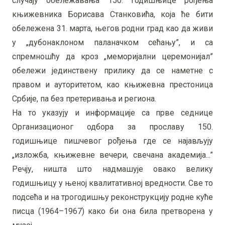
случају обележавања 150. годишњице рођења
књижевника Борисава Станковића, која ће бити
обележена 31. марта, његов родни град као да живи
у „дубонаклоном паланачком сећању”, и са
спремношћу да кроз „меморијални церемонијал”
обележи јединствену прилику да се наметне с
правом и ауторитетом, као књижевна престоница
Србије, па без претеривања и региона.
На то указују и информације са прве седнице
Организационог одбора за прославу 150.
годишњице пишчевог рођења где се најављују
„изложба, књижевне вечери, свечана академија...”
Речју, ништа што надмашује овако велику
годишњицу у њеној квалитативној вредности. Све то
подсећа и на трогодишњу реконструкцију родне куће
писца (1964–1967) како би она била претворена у