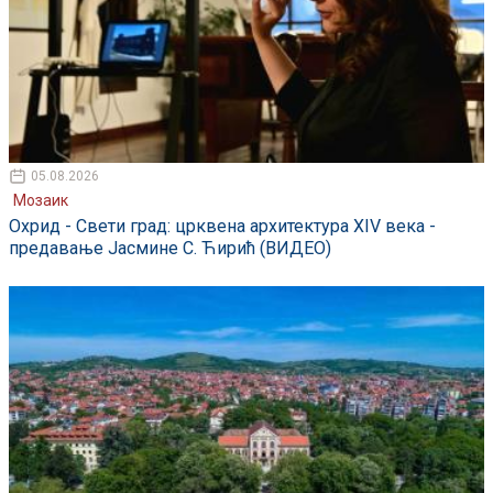
05.08.2026
Мозаик
Охрид - Свети град: црквена архитектура XIV века -
предавање Јасмине С. Ћирић (ВИДЕО)