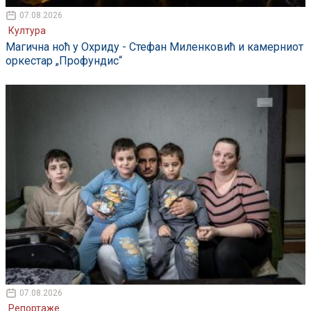
07.08.2026
Култура
Магична ноћ у Охриду - Стефан Миленковић и камерниот
оркестар „Профундис“
07.08.2026
Репортаже