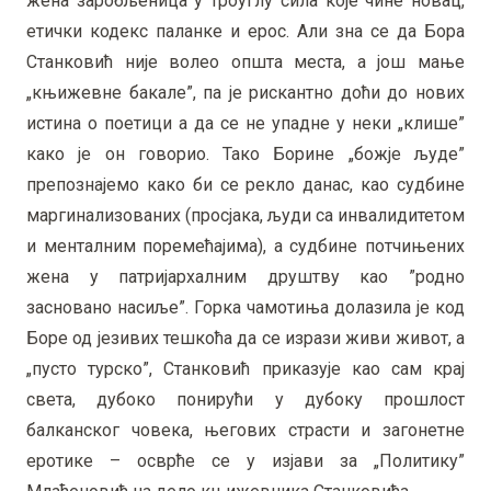
жена заробљеница у троуглу сила које чине новац,
етички кодекс паланке и ерос. Али зна се да Бора
Станковић није волео општа места, а још мање
„књижевне бакале”, па је рискантно доћи до нових
истина о поетици а да се не упадне у неки „клише”
како је он говорио. Тако Борине „божје људе”
препознајемо како би се рекло данас, као судбине
маргинализованих (просјака, људи са инвалидитетом
и менталним поремећајима), а судбине потчињених
жена у патријархалним друштву као ”родно
засновано насиље”. Горка чамотиња долазила је код
Боре од језивих тешкоћа да се изрази живи живот, а
„пусто турско”, Станковић приказује као сам крај
света, дубоко понирући у дубоку прошлост
балканског човека, његових страсти и загонетне
еротике – осврће се у изјави за „Политику”