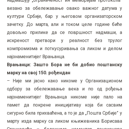
надмашују „ограниченост ин меморијам протокола”
везано за обележавање овако важног датума у
култури Србије, бар у његовом организаторском
зачетку. До марта, али и током целе године биће
довољно прилике да се површност надмаши, а
искреност претвори у реалност без трулог
компромизма и поткусуривања са ликом и делом
најзнаменитијег Врањанца.
Врањанци: Зашто Бора не би добио поштанску
марку на свој 150. рођендан
– Није ми јасно како никоме у Организационом
одбору за обележавање века и по од рођења
најзнаменитијег Врањанца никоме није пало на
памет да покрене иницијативу која би сасвим
сигурно била прихваћена, а то је да „Пошта Србије” у
марту изда марку са ликом књижевника Борисава