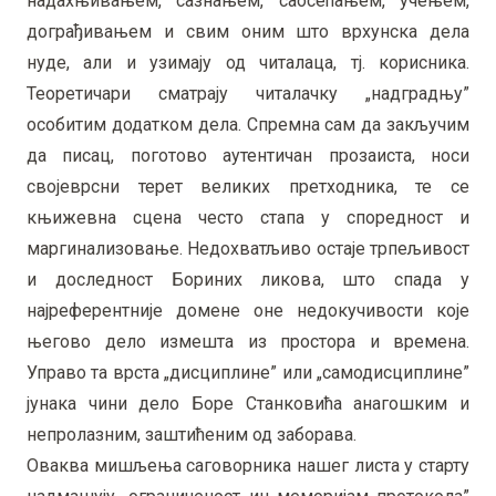
надахњивањем, сазнањем, саосећањем, учењем,
дограђивањем и свим оним што врхунска дела
нуде, али и узимају од читалаца, тj. корисника.
Теоретичари сматрају читалачку „надградњу”
особитим додатком дела. Спремна сам да закључим
да писац, поготово аутентичан прозаиста, носи
својеврсни терет великих претходника, те се
књижевна сцена често стапа у споредност и
маргинализовање. Недохватљиво остаје трпељивост
и доследност Бориних ликова, што спада у
најреферентније домене оне недокучивости које
његово дело измешта из простора и времена.
Управо та врста „дисциплине” или „самодисциплине”
јунака чини дело Боре Станковића анагошким и
непролазним, заштићеним од заборава.
Оваква мишљења саговорника нашег листа у старту