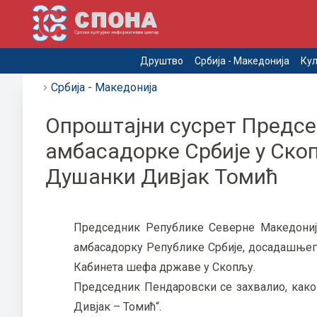
Друштво
Србија - Македонија
Кул
Србија - Македонија
Опроштајни сусрет Предсе
амбасадорке Србије у Ско
Душанки Дивјак Томић
Председник Републике Северне Македоније
амбасадорку Републике Србије, досадашњег 
Кабинета шефа државе у Скопљу.
Председник Пендаровски се захвалио, како
Дивјак – Томић“.