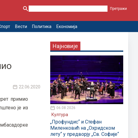
Спорт
Вести
Политика
Економија
Најновије
лио
22.06.2020
срет примио
пштено је из
06.08.2026
Култура
„Профундис“ и Стефан
амбасадорке
Миленковић на „Охридском
лету“ у предворју „Св. Софије“