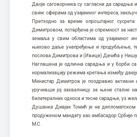
Двоје саговорника су сагласни да сарадња и
свим сферама од узајамног интереса, закључу
Претходно за време опроштајног сусрет
Димитровом, потврђена је спремност за нас
земаља у свим областима од узајамног ин
њихово даље унапређење и продубљење, те
послова Димитрова и (Ивице) Дачића у Нишу, 
Наглашена је одлична сарадња и у борби с
нормализацију режима кретања између двеју
Министар Димитров је поздравио активни
уручивши јој захвалницу за њене сталне н
билатералних односа и тесне сарадње, уз же
Душанка Дивјак Томић је на дипломатском 
продуженом мандату као амбасадор Србије п
М.С.