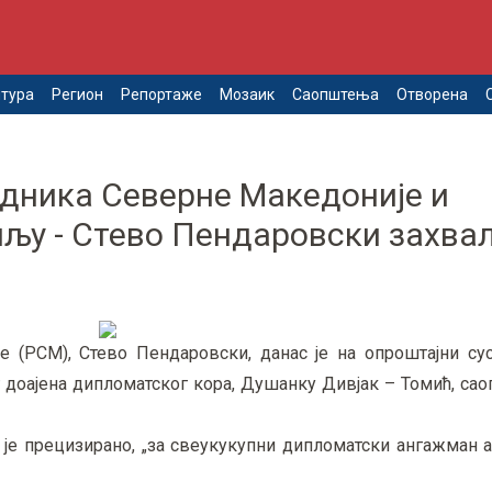
тура
Регион
Репортаже
Мозаик
Саопштења
Отворена
дника Северне Македоније и
пљу - Стево Пендаровски захва
 (РСМ), Стево Пендаровски, данас је на опроштајни су
доајена дипломатског кора, Душанку Дивјак – Томић, сао
 је прецизирано, „за свеукукупни дипломатски ангажман 