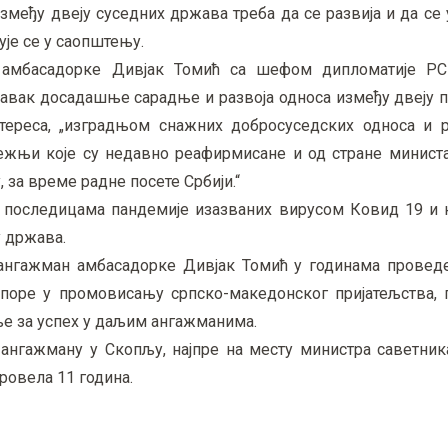
змеђу двеју суседних држава треба да се развија и да се 
је се у саопштењу.
а амбасадорке Дивјак Томић са шефом дипломатије Р
тавак досадашње сарадње и развоја односа између двеју 
тереса, „изградњом снажних добросуседских односа и 
жњи које су недавно реафирмисане и од стране минист
за време радне посете Србији.“
а последицама пандемије изазваних вирусом Ковид 19 и 
 држава.
 ангажман амбасадорке Дивјак Томић у годинама прове
апоре у промовисању српско-македонског пријатељства, п
ље за успех у даљим ангажманима.
ангажману у Скопљу, најпре на месту министра саветника
ровела 11 година.