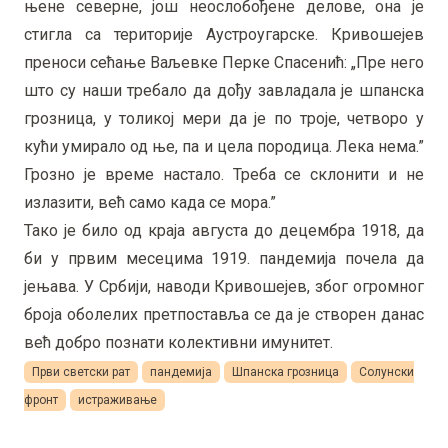
њене северне, још неослобођене делове, она је
стигла са територије Аустроугарске. Кривошејев
преноси сећање Ваљевке Перке Спасенић: „Пре него
што су наши требало да дођу завладала је шпанска
грозница, у толикој мери да је по троје, четворо у
кући умирало од ње, па и цела породица. Лека нема.”
Грозно је време настало. Треба се склонити и не
излазити, већ само када се мора.”
Тако је било од краја августа до децембра 1918, да
би у првим месецима 1919. пандемија почела да
јењава. У Србији, наводи Кривошејев, због огромног
броја оболелих претпоставља се да је створен данас
већ добро познати колективни имунитет.
Први светски рат
пандемија
Шпанска грозница
Солунски
фронт
истраживање