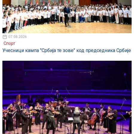
07.08.2026
Спорт
Учесници кампа "Србија те зове" код председника Србије