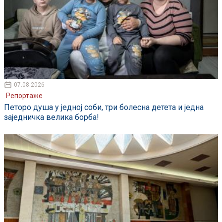
07.08.2026
Репортаже
Петоро душа у једној соби, три болесна детета и једна
заједничка велика борба!