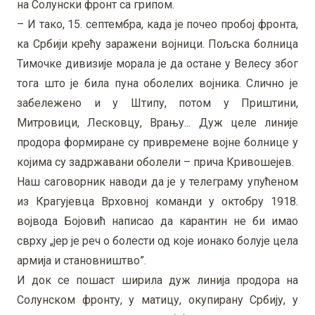
на Солунски фронт са грипом.
– И тако, 15. септембра, када је почео пробој фронта,
ка Србији крећу заражени војници. Пољска болница
Тимочке дивизије морала је да остане у Велесу због
тога што је била пуна оболелих војника. Слично је
забележено и у Штипу, потом у Приштини,
Митровици, Лесковцу, Врању... Дуж целе линије
продора формиране су привремене војне болнице у
којима су задржавани оболели – прича Кривошејев.
Наш саговорник наводи да је у телеграму упућеном
из Крагујевца Врховној команди у октобру 1918.
војвода Бојовић написао да карантин не би имао
сврху „јер је реч о болести од које ионако болује цела
армија и становништво”.
И док се пошаст ширила дуж линија продора на
Солунском фронту, у матицу, окупирану Србију, у