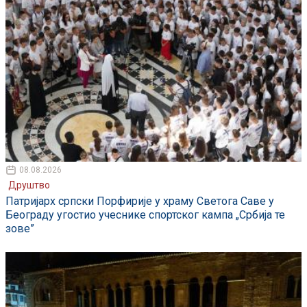
08.08.2026
Друштво
Патријарх српски Порфирије у храму Светога Саве у
Београду угостио учеснике спортског кампа „Србија те
зове”