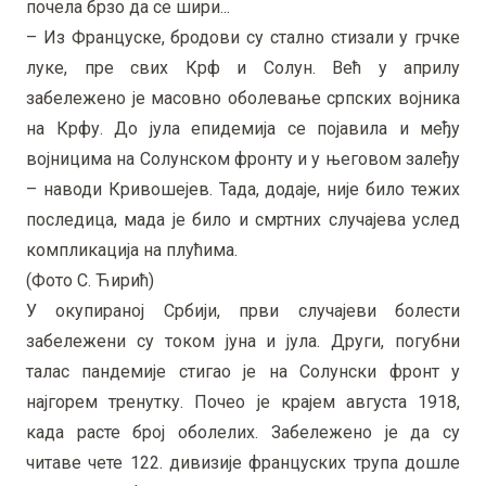
почела брзо да се шири...
– Из Француске, бродови су стално стизали у грчке
луке, пре свих Крф и Солун. Већ у априлу
забележено је масовно оболевање српских војника
на Крфу. До јула епидемија се појавила и међу
војницима на Солунском фронту и у његовом залеђу
– наводи Кривошејев. Тада, додаје, није било тежих
последица, мада је било и смртних случајева услед
компликација на плућима.
(Фото С. Ћирић)
У окупираној Србији, први случајеви болести
забележени су током јуна и јула. Други, погубни
талас пандемије стигао је на Солунски фронт у
најгорем тренутку. Почео је крајем августа 1918,
када расте број оболелих. Забележено је да су
читаве чете 122. дивизије француских трупа дошле