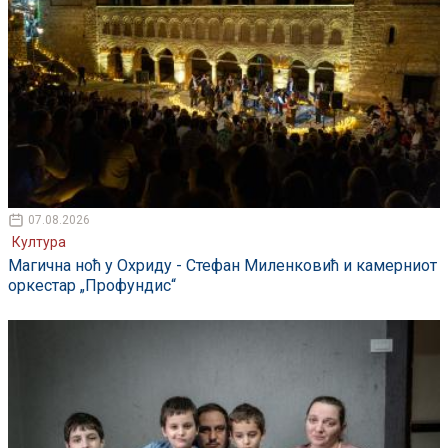
07.08.2026
Култура
Магична ноћ у Охриду - Стефан Миленковић и камерниот
оркестар „Профундис“