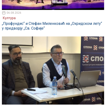
06.08.2026
Култура
„Профундис“ и Стефан Миленковић на „Охридском лету“
у предворју „Св. Софије“