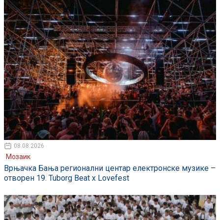
08.08.2026
Мозаик
Врњачка Бања регионални центар електронске музике –
отворен 19. Tuborg Beat x Lovefest