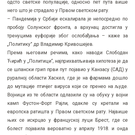
одсто светске популације, односно пет пута више
него што је страдало у Првом светском рату.
– Пандемија у Србији ескалирала је непосредно по
пробоју Солунског фронта, а врхунац достигла у
тренуцима еуфорије због ослобађања – каже за
„Политику” др Владимир Кривошејев.
Према његовим речима, како наводи Слободан
Ћирић у „Политици“, најприхватљивија хипотеза је да
се шпански грип први пут појавио у Канзасу (САД) у
руралној области Хаскел, где је на фармама дошло
до мутације птичјег вируса који се пренео на људе.
Војници из те области одлазили су на обуку у војни
камп Фустон-Форт Рајли, одакле су кретали на
европска ратишта у Првом светском рату. Највише
њих се искрцао у француској луци Брест, где се
болест појавила вероватно у априлу 1918. и онда