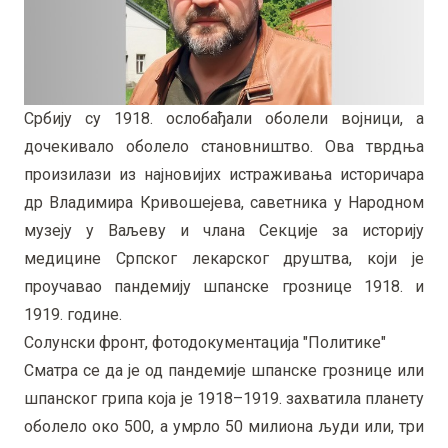
Србију су 1918. ослобађали оболели војници, а
дочекивало оболело становништво. Ова тврдња
произилази из најновијих истраживања историчара
др Владимира Кривошејева, саветника у Народном
музеју у Ваљеву и члана Секције за историју
медицине Српског лекарског друштва, који је
проучавао пандемију шпанске грознице 1918. и
1919. године.
Солунски фронт, фотодокументација "Политике"
Сматра се да је од пандемије шпанске грознице или
шпанског грипа која је 1918–1919. захватила планету
оболело око 500, а умрло 50 милиона људи или, три