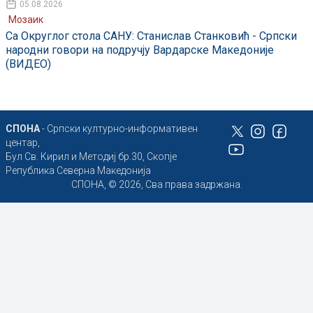
05.08.2026
Мозаик
Са Округлог стола САНУ: Станислав Станковић - Српски
народни говори на подручју Вардарске Македоније
(ВИДЕО)
СПОНА
- Српски културно-информативен
центар,
Бул Св. Кирил и Методиј бр.30, Скопје
Република Северна Македонија
СПОНА, © 2026, Сва права задржана.