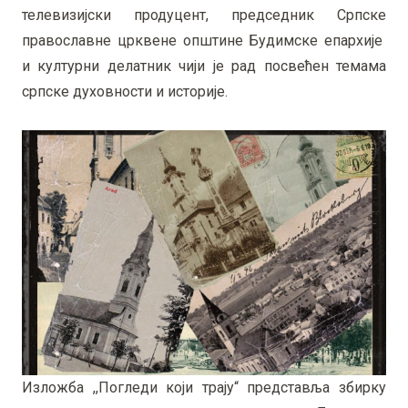
телевизијски продуцент, председник Српске
православне црквене општине Будимске епархије
и културни делатник чији је рад посвећен темама
српске духовности и историје.
Изложба ,,Погледи који трају“ представља збирку