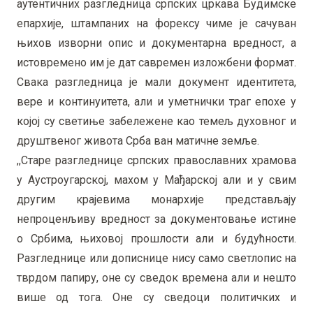
аутентичних разгледница српских цркава Будимске
епархије, штампаних на форексу чиме је сачуван
њихов изворни опис и документарна вредност, а
истовремено им је дат савремен изложбени формат.
Свака разгледница је мали документ идентитета,
вере и континуитета, али и уметнички траг епохе у
којој су светиње забележене као темељ духовног и
друштвеног живота Срба ван матичне земље.
,,Старе разгледнице српских православних храмова
у Аустроугарској, махом у Мађарској али и у свим
другим крајевима монархије представљају
непроценљиву вредност за документовање истине
о Србима, њиховој прошлости али и будућности.
Разгледнице или дописнице нису само светлопис на
тврдом папиру, оне су сведок времена али и нешто
више од тога. Оне су сведоци политичких и