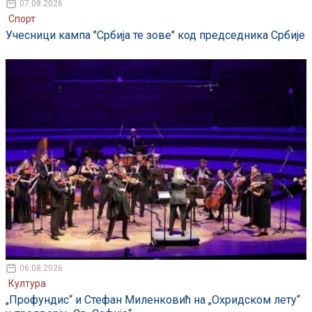
07.08.2026
Спорт
Учесници кампа "Србија те зове" код председника Србије
06.08.2026
Култура
„Профундис“ и Стефан Миленковић на „Охридском лету“