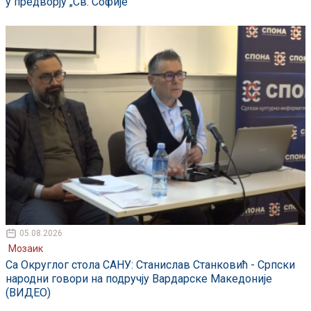
у предворју „Св. Софије“
05.08.2026
Мозаик
Са Округлог стола САНУ: Станислав Станковић - Српски
народни говори на подручју Вардарске Македоније
(ВИДЕО)