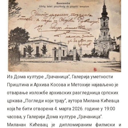
Из Дома културе ,,Грачаница“, Галерија уметности
Приштина и Архива Косова и Метохије најављено је
отварање изложбе архивских разгледница српских
цркава ,,Погледи који трају“, аутора Милана Кићевца
која ће бити отворена 4. марта 2026. године у 19:00
часова, у Галерији Дома културе „Грачаница“.
Миланан Кићевац је дипломираним филмски и