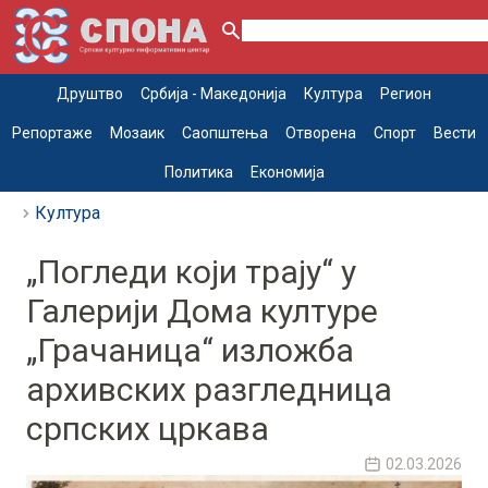
Друштво
Србија - Македонија
Култура
Регион
Репортаже
Мозаик
Саопштења
Отворена
Спорт
Вести
Политика
Економија
Култура
„Погледи који трају“ у
Галерији Дома културе
„Грачаница“ изложба
архивских разгледница
српских цркава
02.03.2026