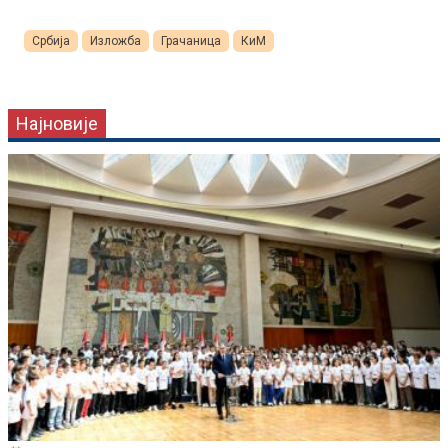
Србија
Изложба
Грачаница
КиМ
Најновије