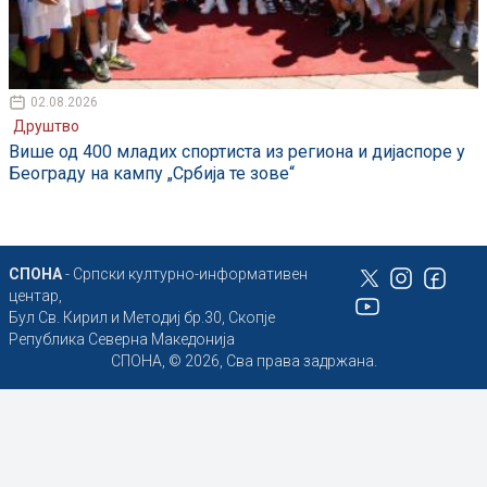
02.08.2026
Друштво
Више од 400 младих спортиста из региона и дијаспоре у
Београду на кампу „Србија те зове“
СПОНА
- Српски културно-информативен
центар,
Бул Св. Кирил и Методиј бр.30, Скопје
Република Северна Македонија
СПОНА, © 2026, Сва права задржана.