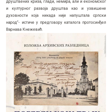
друштвених криза, глади, немира, али и економског
и културног развоја друштва као и узвишене
духовности која никада није напуштала српски
народ“- истиче у предговору каталога протосинђел
Варнава Кнежевић.