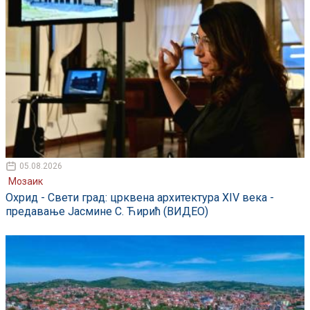
05.08.2026
Мозаик
Охрид - Свети град: црквена архитектура XIV века -
предавање Јасмине С. Ћирић (ВИДЕО)