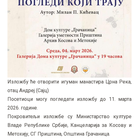
Изложбу ће отворити игуман манастира Црна Река,
отац Андреј (Сајц).
Посетиоци могу погледати изложбу до 11. марта
2026. године.
Покровитељи изложбе су Министарство културе
Владе Републике Србије, Канцеларија за Косову и
Метохију, СГ Приштина, Општина Грачаница.