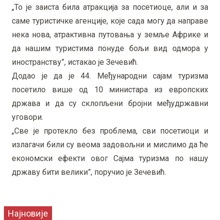
„То је заиста била атракција за посетиоце, али и за
саме туристичке агенције, које сада могу да направе
нека нова, атрактивна путовања у земље Африке и
да нашим туристима понуде бољи вид одмора у
иностранству”, истакао је Зечевић.
Додао је да је 44. Међународни сајам туризма
посетило више од 10 министара из европских
држава и да су склопљени бројни међудржавни
уговори.
„Све је протекло без проблема, сви посетиоци и
излагачи били су веома задовољни и мислимо да ће
економски ефекти овог Сајма туризма по нашу
државу бити велики”, поручио је Зечевић.
Најновије