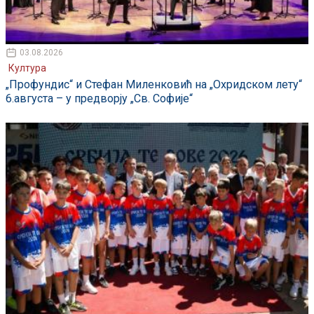
03.08.2026
Култура
„Профундис“ и Стефан Миленковић на „Охридском лету“
6.августа – у предворју „Св. Софије“