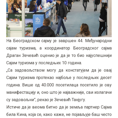
На Београдском сајму је завршен 44. Међународни
сајам туризма, а координатор Београдског сајма
Драган Зечевић оценио је да је то био најуспешнији
Сајам туризма у последњих 10 година.
„Са задовољством могу да констатујем да је овај
Сајам туризма протекао најбоље у последњих десет
година. Више од 40.000 посетилаца посетило је ову
манифестацију и, оно што је најважније, сви излагачи
су задовољни”, рекао је Зечевић Танјугу.
Истиче да је веома битно да је земља партнер Сајма
била Кина, која се, како каже, не појављује баш често