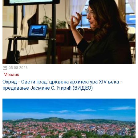
05.08.2026
Мозаик
Охрид - Свети град: црквена архитектура XIV века -
предавање Јасмине С. Ћирић (ВИДЕО)