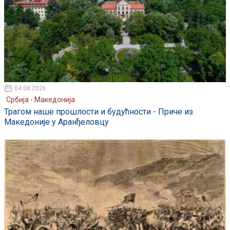
04.08.2026
Србија - Македонија
Трагом наше прошлости и будућности - Приче из
Македоније у Аранђеловцу