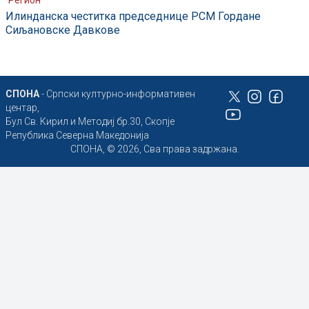
Регион
Илинданска честитка председнице РСМ Гордане
Сиљановске Давкове
СПОНА
- Српски културно-информативен
центар,
Бул Св. Кирил и Методиј бр.30, Скопје
Република Северна Македонија
СПОНА, © 2026, Сва права задржана.