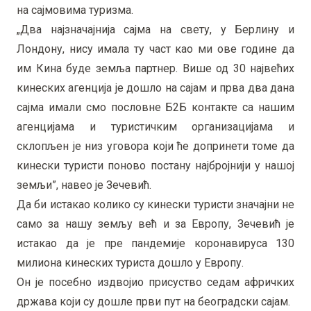
на сајмовима туризма.
„Два најзначајнија сајма на свету, у Берлину и
Лондону, нису имала ту част као ми ове године да
им Кина буде земља партнер. Више од 30 највећих
кинеских агенција је дошло на сајам и прва два дана
сајма имали смо пословне Б2Б контакте са нашим
агенцијама и туристичким организацијама и
склопљен је низ уговора који ће допринети томе да
кинески туристи поново постану најбројнији у нашој
земљи”, навео је Зечевић.
Да би истакао колико су кинески туристи значајни не
само за нашу земљу већ и за Европу, Зечевић је
истакао да је пре пандемије коронавируса 130
милиона кинеских туриста дошло у Европу.
Он је посебно издвојио присуство седам афричких
држава који су дошле први пут на београдски сајам.