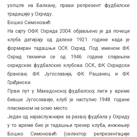
уопште на Балкану, прави репрезент фудбалске
традиције у Охриду..
Бошко Симоновић
На сајту ОФК Охрида 2004. објављено је да почеци
клуба датирају од далеке 1921. године када је
формиран тадашњи ОСК Охрид. Под именом ФК
Охрид такмичи се од 1946. године спајањем
охридских фудбалских клубова: ОСК, ФК Охридски
бранови, ФК Југославија, ФК Рашанец и ФК
Грађански.
Први пут у Македонској фудбалској лиги у време
бивше Југославије, клуб је наступио 1948. године
пласманом на осмо место.
Један од најзаслужнијих за развој фудбала у Охриду
у то време био је тадашњи тренер клуба, инжињер
Бошко Симоновић (селектор репрезентације