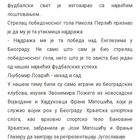
фудбалски свет је изговарао са највећим
поштовањем...
Стрелац победоносног гола Никола Перлић признао
је да му је та утакмица најдража:
- Најдража ми је та победа над Енглезима у
Београду. Не само што сам ја био стрелац
победоносног гола, него што је то заиста био један
од наших највећих фудбалских успеха.
Љубомир Ловрић - некад и сад
У нашем тиму били су само играчи из београдских
клубова, изузев Звонимира Пожеге из новосадске
Војводине и Хајдуковца Фране Матошића, који је
служио војни рок у Београду. Хрватска шпортска
слога, као врховно спортско тело Бановине
Хрватске, забранила је Јози Матошићу и Фрањи
Глазеру да заиграју за репрезентацију Југославије.