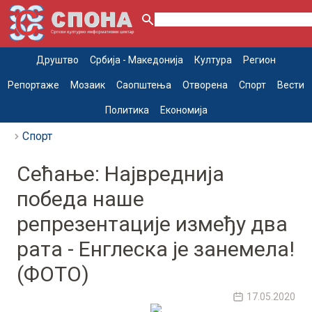
Друштво
Србија - Македонија
Култура
Регион
Репортаже
Мозаик
Саопштења
Отворена
Спорт
Вести
Политика
Економија
Спорт
Сећање: Највреднија
победа наше
репрезентације између два
рата - Енглеска је занемела!
(ФОТО)
17.05.2020