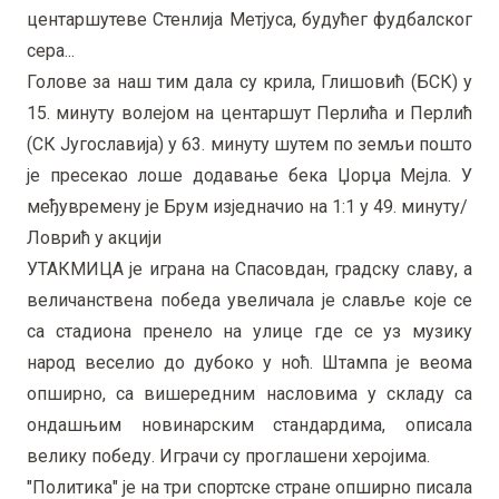
центаршутеве Стенлија Метјуса, будућег фудбалског
сера...
Голове за наш тим дала су крила, Глишовић (БСК) у
15. минуту волејом на центаршут Перлића и Перлић
(СК Југославија) у 63. минуту шутем по земљи пошто
је пресекао лоше додавање бека Џорџа Мејла. У
међувремену је Брум изједначио на 1:1 у 49. минуту/
Ловрић у акцији
УТАКМИЦА је играна на Спасовдан, градску славу, а
величанствена победа увеличала је славље које се
са стадиона пренело на улице где се уз музику
народ веселио до дубоко у ноћ. Штампа је веома
опширно, са вишередним насловима у складу са
ондашњим новинарским стандардима, описала
велику победу. Играчи су проглашени херојима.
"Политика" је на три спортске стране опширно писала