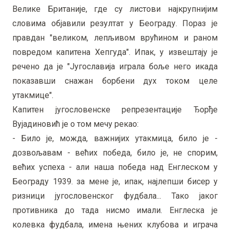
Велике Британије, где су листови најкрупнијим
словима објавили резултат у Београду. Пораз је
правдан "великом, лепљивом врућином и раном
повредом капитена Хепгуда". Ипак, у извештају је
речено да је "Југославија играла боље него икада
показавши снажан борбени дух током целе
утакмице".
Капитен југословенске репрезентације Ђорђе
Вујадиновић је о том мечу рекао:
- Било је, можда, важнијих утакмица, било је -
дозвољавам - већих победа, било је, не спорим,
већих успеха - али наша победа над Енглеском у
Београду 1939. за мене је, ипак, најлепши бисер у
ризници југословенског фудбала... Тако јаког
противника до тада нисмо имали. Енглеска је
колевка фудбала, имена њених клубова и играча