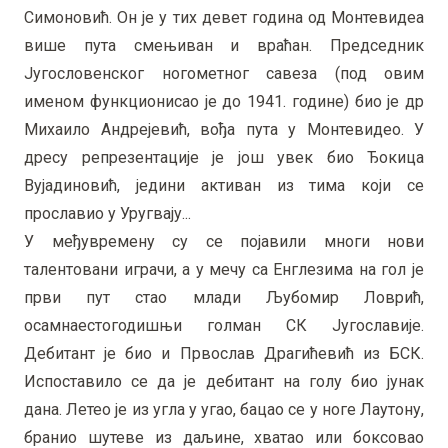
Симоновић. Он је у тих девет година од Монтевидеа
више пута смењиван и враћан. Председник
Југословенског ногометног савеза (под овим
именом функционисао је до 1941. године) био је др
Михаило Андрејевић, вођа пута у Монтевидео. У
дресу репрезентације је још увек био Ђокица
Вујадиновић, једини активан из тима који се
прославио у Уругвају...
У међувремену су се појавили многи нови
талентовани играчи, а у мечу са Енглезима на гол је
први пут стао млади Љубомир Ловрић,
осамнаестогодишњи голман СК Југославије.
Дебитант је био и Првослав Драгићевић из БСК.
Испоставило се да је дебитант на голу био јунак
дана. Летео је из угла у угао, бацао се у ноге Лаутону,
бранио шутеве из даљине, хватао или боксовао