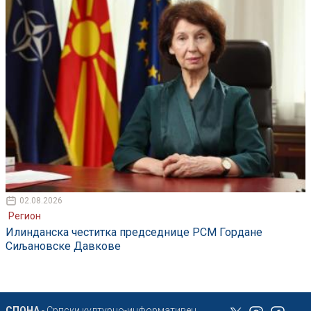
02.08.2026
Регион
Илинданска честитка председнице РСМ Гордане
Сиљановске Давкове
СПОНА
- Српски културно-информативен