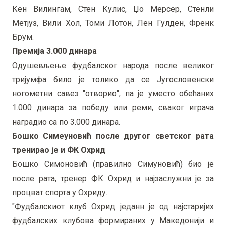
Кен Вилингам, Стен Кулис, Џо Мерсер, Стенли
Метјуз, Вили Хол, Томи Лотон, Лен Гулден, Френк
Брум.
Премија 3.000 динара
Одушевљење фудбалског народа после великог
тријумфа било је толико да се Југословенски
ногометни савез "отворио", па је уместо обећаних
1.000 динара за победу или реми, сваког играча
наградио са по 3.000 динара.
Бошко Симеуновић после другог светског рата
тренирао је и ФК Охрид
Бошко Симоновић (правилно Симуновић) био је
после рата, тренер ФК Охрид и најзаслужни је за
процват спорта у Охриду.
"Фудбалскиот клуб Охрид једанн је од најстаријих
фудбалских клубова формираних у Македонији и