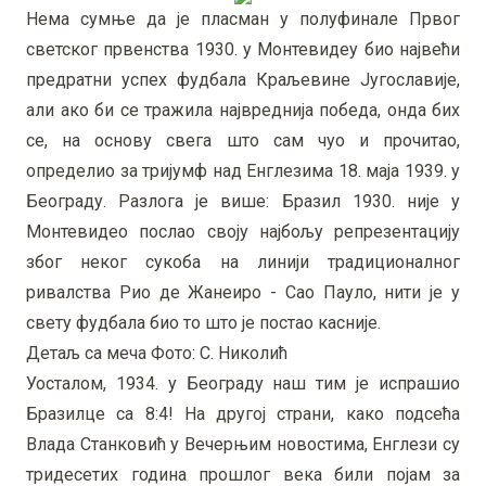
Нема сумње да је пласман у полуфинале Првог
светског првенства 1930. у Монтевидеу био највећи
предратни успех фудбала Краљевине Југославије,
али ако би се тражила највреднија победа, онда бих
се, на основу свега што сам чуо и прочитао,
определио за тријумф над Енглезима 18. маја 1939. у
Београду. Разлога је више: Бразил 1930. није у
Монтевидео послао своју најбољу репрезентацију
због неког сукоба на линији традиционалног
ривалства Рио де Жанеиро - Сао Пауло, нити је у
свету фудбала био то што је постао касније.
Детаљ са меча Фото: С. Николић
Уосталом, 1934. у Београду наш тим је испрашио
Бразилце са 8:4! На другој страни, како подсећа
Влада Станковић у Вечерњим новостима, Енглези су
тридесетих година прошлог века били појам за