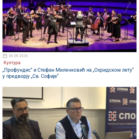
06.08.2026
Култура
„Профундис“ и Стефан Миленковић на „Охридском лету“
у предворју „Св. Софије“