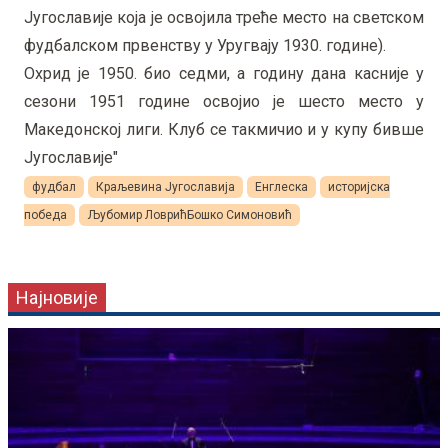
Југославије која је освојила треће место на светском
фудбалском првенству у Уругвају 1930. године).
Охрид је 1950. био седми, а годину дана касније у
сезони 1951 године освојио је шесто место у
Македонској лиги. Клуб се такмичио и у купу бивше
Југославије"
фудбал
Краљевина Југославија
Енглеска
историјска
победа
Љубомир ЛоврићБошко Симоновић
Најновије