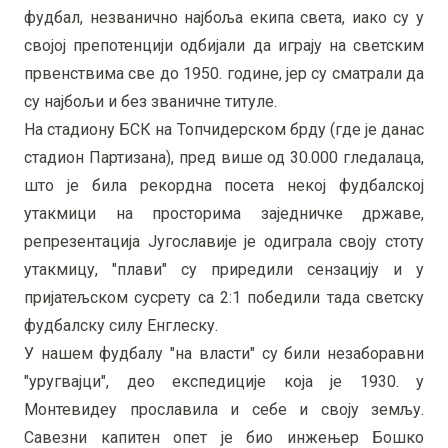
фудбал, незванично најбоља екипа света, иако су у
својој препотенцији одбијали да играју на светским
првенствима све до 1950. године, јер су сматрали да
су најбољи и без званичне титуле.
На стадиону БСК на Топчидерском брду (где је данас
стадион Партизана), пред више од 30.000 гледалаца,
што је била рекордна посета некој фудбалској
утакмици на просторима заједничке државе,
репрезентација Југославије је одиграла своју стоту
утакмицу, "плави" су приредили сензацију и у
пријатељском сусрету са 2:1 победили тада светску
фудбалску силу Енглеску.
У нашем фудбалу "на власти" су били незаборавни
"уругвајци", део експедиције која је 1930. у
Монтевидеу прославила и себе и своју земљу.
Савезни капитен опет је био инжењер Бошко