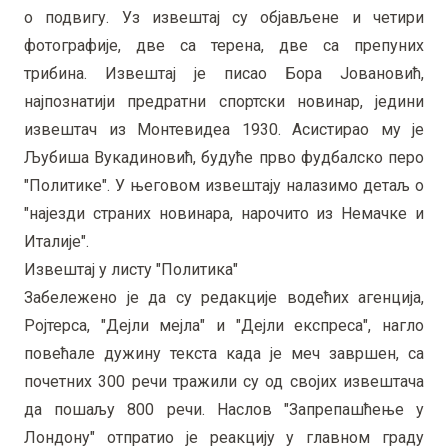
о подвигу. Уз извештај су објављене и четири
фотографије, две са терена, две са препуних
трибина. Извештај је писао Бора Јовановић,
најпознатији предратни спортски новинар, једини
извештач из Монтевидеа 1930. Асистирао му је
Љубиша Вукадиновић, будуће прво фудбалско перо
"Политике". У његовом извештају налазимо детаљ о
"најезди страних новинара, нарочито из Немачке и
Италије".
Извештај у листу "Политика"
Забележено је да су редакције водећих агенција,
Ројтерса, "Дејли мејла" и "Дејли експреса", нагло
повећале дужину текста када је меч завршен, са
почетних 300 речи тражили су од својих извештача
да пошаљу 800 речи. Наслов "Запрепашћење у
Лондону" отпратио је реакцију у главном граду