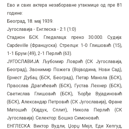
Ево и свих актера незаборавне утакмице од пре 81
године:
Београд, 18. мај 1939.
Југославија - Енглеска - 2:1 (1:0)
Стадион БСК. Гледалаца: преко 30.000. Судија:
Capdeville (Француска). Стрелци: 1-0 Глишовић (15),
1-1 Брум (49), 2-1 Перлић (63).
ЈУГОСЛАВИЈА: Љубомир Ловрић (СК Југославија,
Београд), Звонимир Пожега (Војводина, Нови Сад),
Ернест Дубац (БСК, Београд), Петар Манола (БСК),
Првослав Драгићевић (БСК), Густав Лехнер (БСК),
Светислав Глишовић (БСК), Ђорђе Вујадиновић
(БСК), Александар Петровић (СК Југославија), Фране
Матошић (Хајдук, Сплит), Никола Перлић (СК
Југославија). Селектор: Бошко Симоновић.
ЕНГЛЕСКА: Виктор Вудли, Џорџ Мејл, Еди Хепгуд,