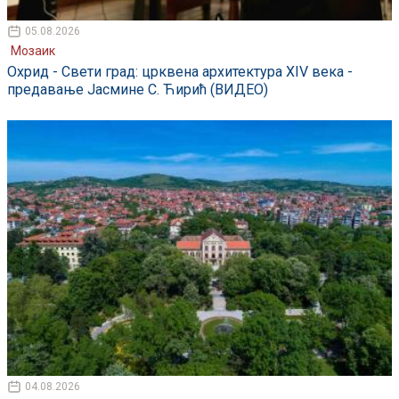
05.08.2026
Мозаик
Охрид - Свети град: црквена архитектура XIV века -
предавање Јасмине С. Ћирић (ВИДЕО)
04.08.2026