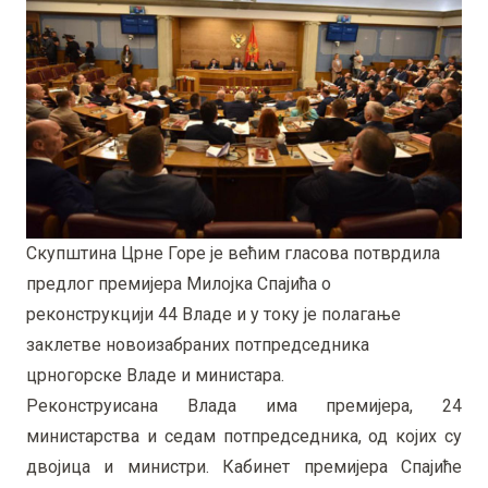
Скупштина Црне Горе је већим гласова потврдила
предлог премијера Милојка Спајића о
реконструкцији 44 Владе и у току је полагање
заклетве новоизабраних потпредседника
црногорске Владе и министара.
Реконструисана Влада има премијера, 24
министарства и седам потпредседника, од којих су
двојица и министри. Кабинет премијера Спајиће