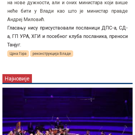
на нове дужности, али и оних министара који више
неће бити у Влади као што је министар правде
Андреј Миловић.
Гласању нису присуствовали посланици ДПС-а, СД-
а, ГП УРА, ХГИ и посебног клуба посланика, преноси
Танјуг.
Црна Гора
реконструкција Владе
Најновије