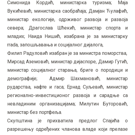
Симонида Кордић, министарка туризма; Маја
Вукићевић, министарка саобраћаја; Дамјан Ћулафић,
министар екологије, одрживог развоја и развоја
севера; Драгослав Шћекић, министар спорта и
младих; Наида Нишић, изабрана је за министарку
rrada, запошљавања и социјалног дијалога,
Филип Радуловић изабран је за министра поморства,
Мирсад Аземовић, министар дијаспоре, Дамир Гутић,
министар социјалног старања, бриге о породици и
демографије; Адмир Шахмановић, министар
рударства, нафте и гаса; Ернад Суљевић, министар
регионално-инвестиционог развоја и сарадње са
невладиним организацијама; Милутин Буторовић,
министар без портфеља.
Скупштина је прихватила предлог Спајића о
разрешењу одређених чланова владе који прелазе