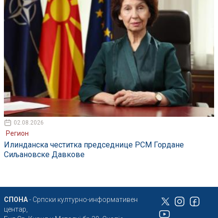
02.08.2026
Регион
Илинданска честитка председнице РСМ Гордане
Сиљановске Давкове
СПОНА
- Српски културно-информативен
центар,