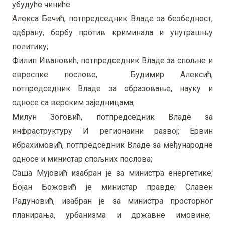
убудуће чиниће:
Алекса Бечић, потпредседник Владе за безбедност,
одбрану, борбу против криминала и унутрашњу
политику;
Филип Ивановић, потпредседник Владе за спољне и
евроспке послове, Будимир Алексић,
потпредседник Владе за образовање, науку и
односе са верским заједницама;
Милун Зоговић, потпредседник Владе за
инфраструктуру И регионаини развој; Ервин
ибрахимовић, потпредседник Владе за међународне
односе и министар спољних послова;
Саша Мујовић изабран је за министра енергетике;
Бојан Божовић је министар правде; Славен
Радуновић, изабран је за министра просторног
планирања, урбанизма и државне имовине;