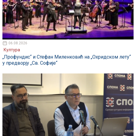
06.08.2026
Култура
„Профундис“ и Стефан Миленковић на „Охридском лету“
у предворју „Св. Софије“