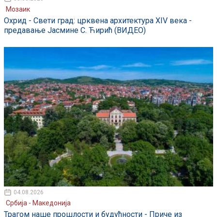
Мозаик
Охрид - Свети град: црквена архитектура XIV века -
предавање Јасмине С. Ћирић (ВИДЕО)
04.08.2026
Србија - Македонија
Трагом наше прошлости и будућности - Приче из