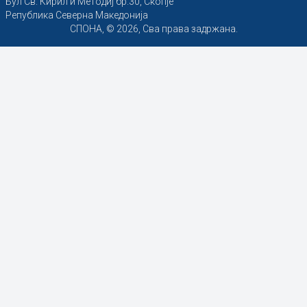
Бул Св. Кирил и Методиј бр.30, Скопје
Република Северна Македонија
СПОНА, © 2026, Сва права задржана.