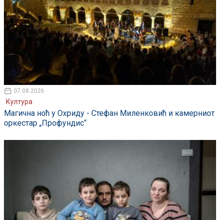
07.08.2026
Култура
Магична ноћ у Охриду - Стефан Миленковић и камерниот
оркестар „Профундис“