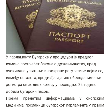
У парламенту Бугарске у процедури је предлог
измена постојећег Закона о држављанству, пред
очекивано усвајање иновиране регулативе којом се,
између осталога, предвиђа и јавно обелодањивање
регистра свих лица која су у последње 22 године
добила бугарски пасош.
Према пренетим информацијама у скопским
медијима, посланици бугарског парламента у првом