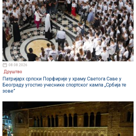
08.08.2026
Друштво
Патријарх српски Порфирије у храму Светога Саве у
Београду угостио учеснике спортског кампа „Србија те
зове”