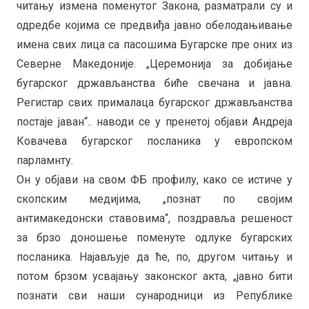
читању измена поменутог Закона, разматрали су и
одредбе којима се предвиђа јавно обелодањивање
имена свих лица са пасошима Бугарске пре оних из
Северне Македоније. „Церемонија за добијање
бугарског држављанства биће свечана и јавна.
Регистар свих прималаца бугарског држављанства
постаје јаван“.. наводи се у пренетој објави Андреја
Ковачева бугарског посланика у европском
парламнту.
Он у објави на свом ФБ профилу, како се истиче у
скопским медијима, „познат по својим
антимакедонски ставовима“, поздравља решеност
за брзо доношење поменуте одлуке бугарских
посланика. Најављује да ће, по, другом читању и
потом брзом усвајању законског акта, „јавно бити
познати сви наши сународници из Републике