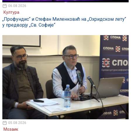
06.08.2026
Култура
„Профундис“ и Стефан Миленковић на „Охридском лету“
у предворју „Св. Софије“
05.08.2026
Мозаик