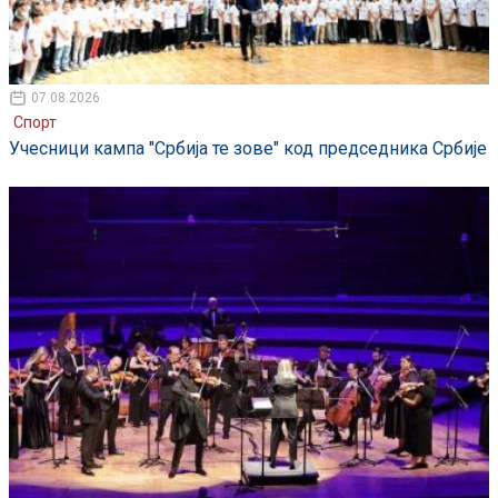
07.08.2026
Спорт
Учесници кампа "Србија те зове" код председника Србије