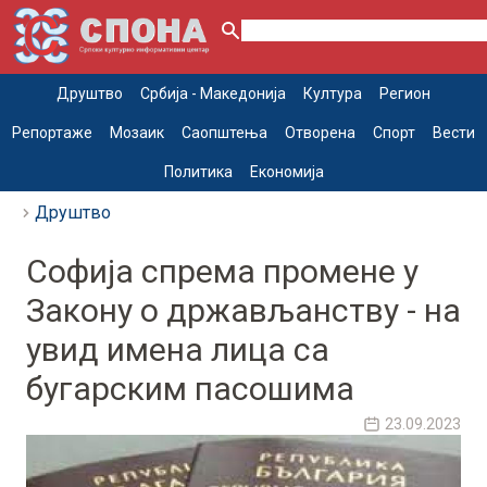
Друштво
Србија - Македонија
Култура
Регион
Репортаже
Мозаик
Саопштења
Отворена
Спорт
Вести
Политика
Економија
Друштво
Софија спрема промене у
Закону о држављанству - на
увид имена лица са
бугарским пасошима
23.09.2023