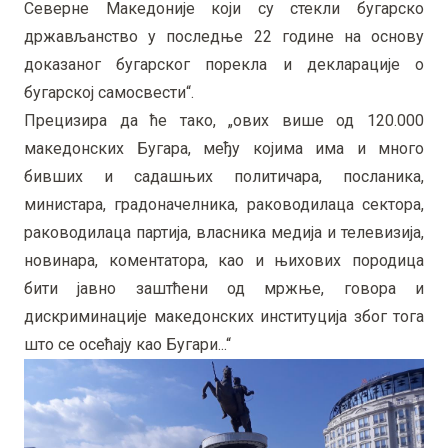
Северне Македоније који су стекли бугарско
држављанство у последње 22 године на основу
доказаног бугарског порекла и декларације о
бугарској самосвести“.
Прецизира да ће тако, „ових више од 120.000
македонских Бугара, међу којима има и много
бивших и садашњих политичара, посланика,
министара, градоначелника, раководилаца сектора,
раководилаца партија, власника медија и телевизија,
новинара, коментатора, као и њихових породица
бити јавно заштћени од мржње, говора и
дискриминације македонских институција због тога
што се осећају као Бугари...“