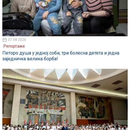
07.08.2026
Репортаже
Петоро душа у једној соби, три болесна детета и једна
заједничка велика борба!