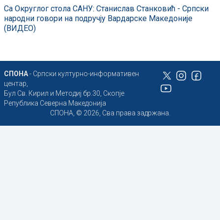
Са Округлог стола САНУ: Станислав Станковић - Српски
народни говори на подручју Вардарске Македоније
(ВИДЕО)
СПОНА
- Српски културно-информативен
центар,
Бул Св. Кирил и Методиј бр.30, Скопје
Република Северна Македонија
СПОНА, © 2026, Сва права задржана.