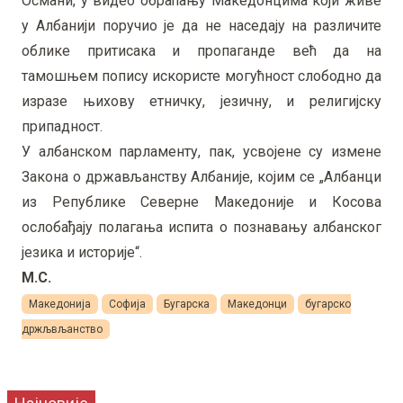
Османи, у видео обраћању Македонцима који живе
у Албанији поручио је да не наседају на различите
облике притисака и пропаганде већ да на
тамошњем попису искористе могућност слободно да
изразе њихову етничку, језичну, и религијску
припадност.
У албанском парламенту, пак, усвојене су измене
Закона о држављанству Албаније, којим се „Албанци
из Републике Северне Македоније и Косова
ослобађају полагања испита о познавању албанског
језика и историје“.
М.С.
Македонија
Софија
Бугарска
Македонци
бугарско
држљвљанство