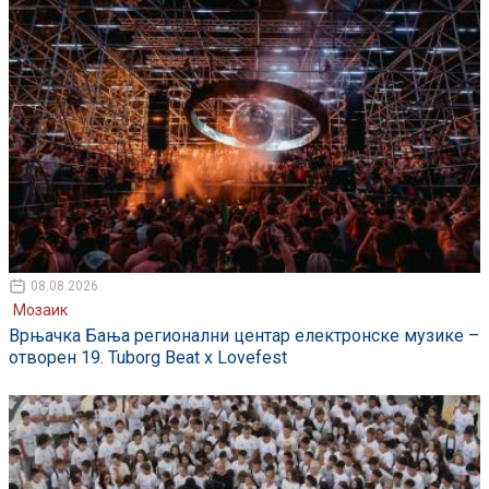
08.08.2026
Мозаик
Врњачка Бања регионални центар електронске музике –
отворен 19. Tuborg Beat x Lovefest