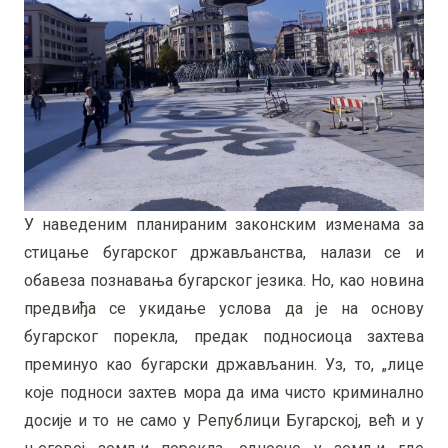
У наведеним планираним законским изменама за
стицање бугарског држављанства, налази се и
обавеза познавања бугарског језика. Но, као новина
предвиђа се укидање услова да је на основу
бугарског порекла, предак подносиоца захтева
преминуо као бугарски држављанин. Уз, то, „лице
које подноси захтев мора да има чисто криминално
досије и то не само у Републици Бугарској, већ и у