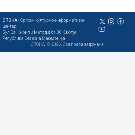
СПОНА
- Српски културно-информативен
центар,
Бул Св. Кирил и Методиј бр.30, Скопје
Република Северна Македонија
СПОНА, © 2026, Сва права задржана.