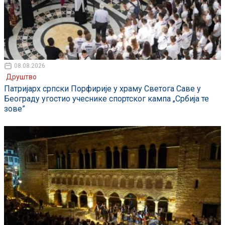
08.08.2026
Друштво
Патријарх српски Порфирије у храму Светога Саве у
Београду угостио учеснике спортског кампа „Србија те
зове”