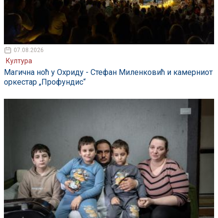
07.08.2026
Култура
Магична ноћ у Охриду - Стефан Миленковић и камерниот
оркестар „Профундис“