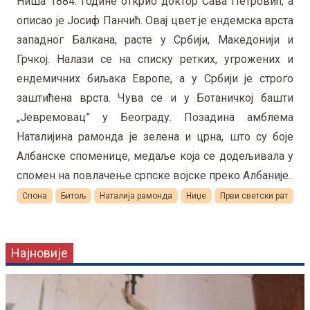
Ниша 1884. године открио доктор Сава Петровић, а
описао је Јосиф Панчић. Овај цвет је ендемска врста
западног Балкана, расте у Србији, Македонији и
Грчкој. Налази се на списку ретких, угрожених и
ендемичних биљака Европе, а у Србији је строго
заштићена врста. Чува се и у Ботаничкој башти
„Јевремовац” у Београду. Позадина амблема
Наталијина рамонда је зелена и црна, што су боје
Албанске споменице, медаље која се додељивала у
спомен на повлачење српске војске преко Албаније.
Спона
Битољ
Наталија рамонда
Ниџе
Први светски рат
Најновије