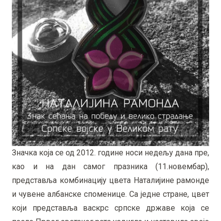
Значка која се од 2012. године носи недељу дана пре,
као и на дан самог празника (11.новембар),
представља комбинацију цвета Наталијине рамонде
и чувене албанске споменице. Са једне стране, цвет
који представља васкрс српске државе која се