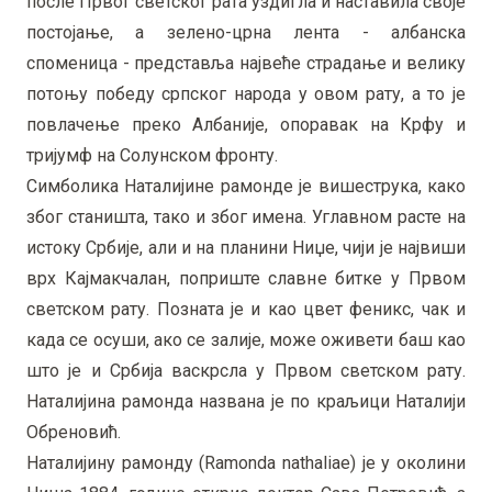
после Првог светског рата уздигла и наставила своје
постојање, а зелено-црна лента - албанска
споменица - представља највеће страдање и велику
потоњу победу српског народа у овом рату, а то је
повлачење преко Албаније, опоравак на Крфу и
тријумф на Солунском фронту.
Симболика Наталијине рамонде је вишеструка, како
због станишта, тако и због имена. Углавном расте на
истоку Србије, али и на планини Ниџе, чији је највиши
врх Кајмакчалан, поприште славне битке у Првом
светском рату. Позната је и као цвет феникс, чак и
када се осуши, ако се залије, може оживети баш као
што је и Србија васкрсла у Првом светском рату.
Наталијина рамонда названа је по краљици Наталији
Обреновић.
Наталијину рамонду (Ramonda nathaliае) је у околини