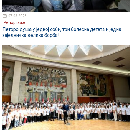
07.08.2026
Репортаже
Петоро душа у једној соби, три болесна детета и једна
заједничка велика борба!