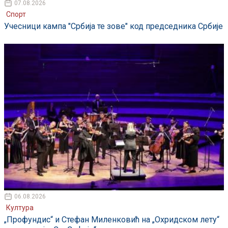
07.08.2026
Спорт
Учесници кампа "Србија те зове" код председника Србије
06.08.2026
Култура
„Профундис“ и Стефан Миленковић на „Охридском лету“