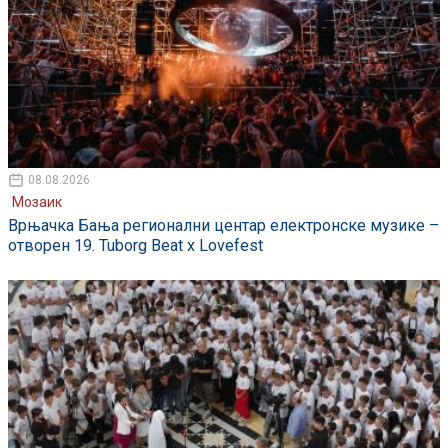
08.08.2026
Мозаик
Врњачка Бања регионални центар електронске музике –
отворен 19. Tuborg Beat x Lovefest