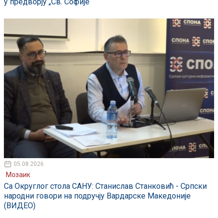
у предворју „Св. Софије“
05.08.2026
Мозаик
Са Округлог стола САНУ: Станислав Станковић - Српски
народни говори на подручју Вардарске Македоније
(ВИДЕО)