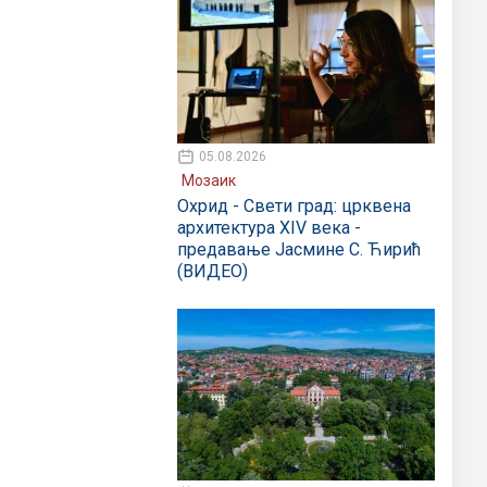
05.08.2026
Мозаик
Охрид - Свети град: црквена
архитектура XIV века -
предавање Јасмине С. Ћирић
(ВИДЕО)