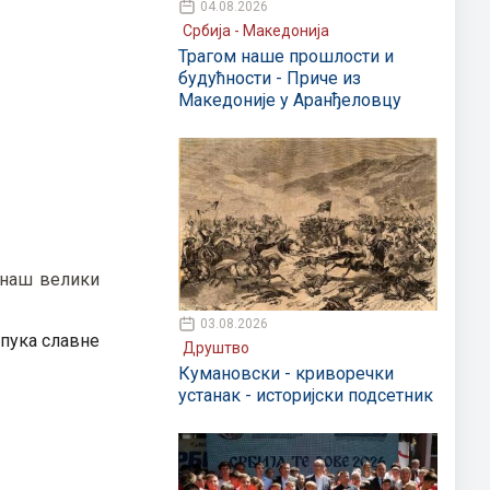
04.08.2026
Србија - Македонија
Трагом наше прошлости и
будућности - Приче из
Македоније у Аранђеловцу
с наш велики
03.08.2026
 пука славне
Друштво
Кумановски - криворечки
устанак - историјски подсетник