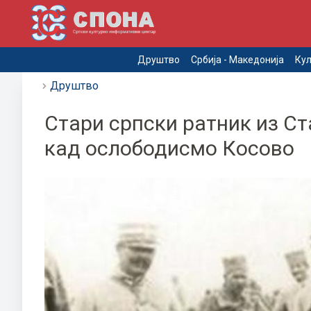
Друштво
Србија - Македонија
Кул
Друштво
Стари српски ратник из Ст
кад ослободисмо Косово