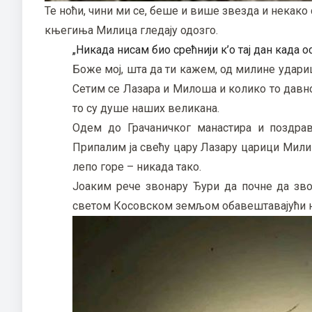
Те ноћи, чини ми се, беше и више звезда и некако 
књегиња Милица гледају одозго.
„Никада нисам био срећнији к’о тај дан када
Боже мој, шта да ти кажем, од милине удариш
Сетим се Лазара и Милоша и колико то давно
то су душе наших великана.
Одем до Грачаничког манастира и поздра
Припалим ја свећу цару Лазару царици Милиц
лепо горе – никада тако.
Јоаким рече звонару Ђури да почне да зво
светом Косовском земљом обавештавајући на