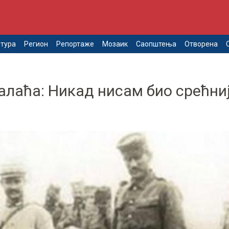
тура
Регион
Репортаже
Мозаик
Саопштења
Отворена
алаћа: Никад нисам био срећниј