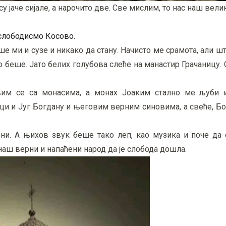
су јаче сијале, а нарочито две. Све мислим, то нас наш вели
 ослободисмо Косово.
е ми и сузе и никако да стану. Начисто ме срамота, али ш
 беше. Јато белих голубова слеће на манастир Грачаницу.
вим се са монасима, а монах Јоаким стално ме љуби и
и и Југ Богдану и његовим верним синовима, а свеће, Бо
ни. А њихов звук беше тако леп, као музика и поче да 
ш верни и напаћени народ да је слобода дошла.