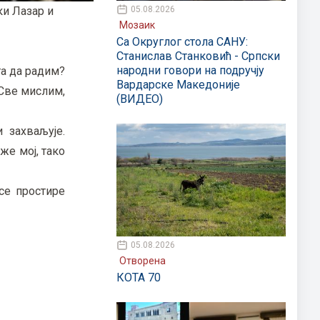
05.08.2026
ки Лазар и
Мозаик
Са Округлог стола САНУ:
Станислав Станковић - Српски
народни говори на подручју
та да радим?
Вардарске Македоније
 Све мислим,
(ВИДЕО)
 захваљује.
же мој, тако
се простире
05.08.2026
Отворена
КОТА 70