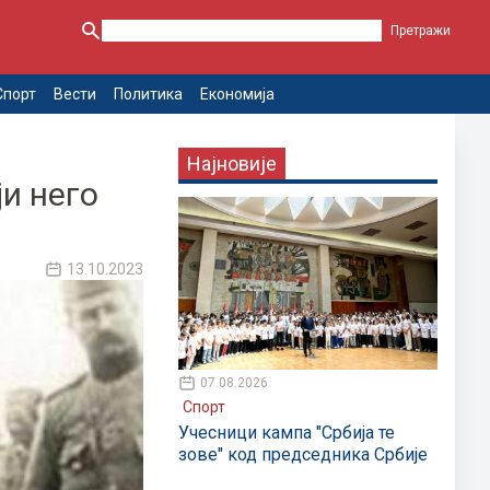
Спорт
Вести
Политика
Економија
Најновије
и него
13.10.2023
07.08.2026
Спорт
Учесници кампа "Србија те
зове" код председника Србије