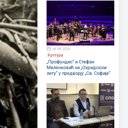
06.08.2026
Култура
„Профундис“ и Стефан
Миленковић на „Охридском
лету“ у предворју „Св. Софије“