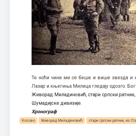
Те ноћи чини ми се беше и више звезда и не
Лазар и књегиња Милица гледају одозго. Бог
Живорад Миладиновић, стари српски ратник, 
Шумадијске дивизије.
Хронограф
Косово
Живорад Миладиновић
стари српски ратник, из Ст