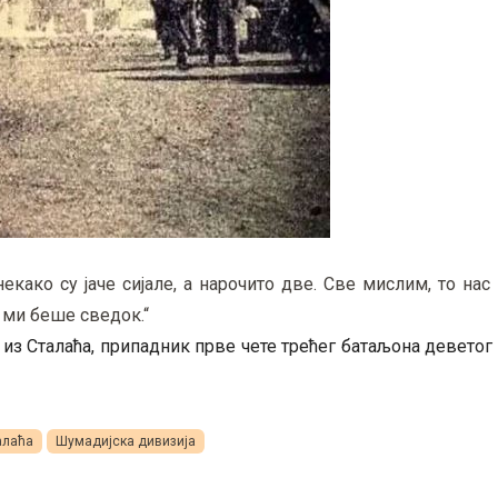
како су јаче сијале, а нарочито две. Све мислим, то на
 ми беше сведок.“
из Сталаћа, припадник прве чете трећег батаљона деветог
алаћа
Шумадијска дивизија