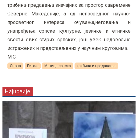
трибина-предавања значајних за простор савремене
Северне Македоније, а од непосредног научно-
просветног интереса очувања,неговања и
унапређења српске културне, језичке и етничке
свести ових старих српских, још увек недовољно
истражених и представљених у научним круговима.
М.С.
Спона
Битољ
Матица српска
трибина и предавања
Најновије