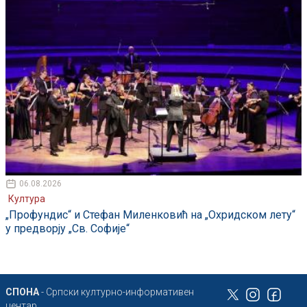
06.08.2026
Култура
„Профундис“ и Стефан Миленковић на „Охридском лету“
у предворју „Св. Софије“
СПОНА
- Српски културно-информативен
центар,