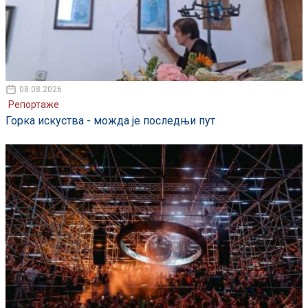
08.08.2026
Репортаже
Горка искуства - можда је последњи пут