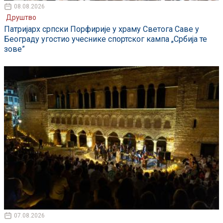
08.08.2026
Друштво
Патријарх српски Порфирије у храму Светога Саве у
Београду угостио учеснике спортског кампа „Србија те
зове”
07.08.2026