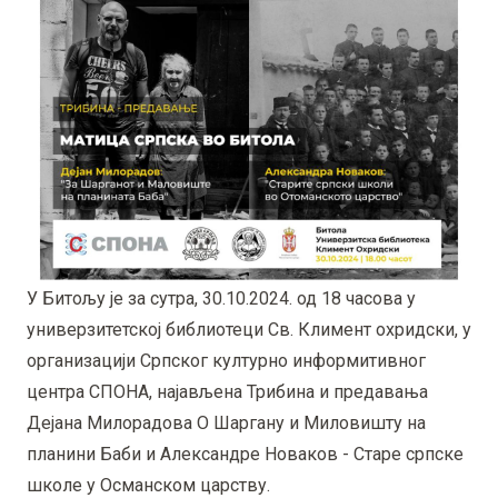
У Битољу је за сутра, 30.10.2024. од 18 часова у
универзитетској библиотеци Св. Климент охридски, у
организацији Српског културно информитивног
центра СПОНА, најављена Трибина и предавања
Дејана Милорадова О Шаргану и Миловишту на
планини Баби и Александре Новаков - Старе српске
школе у Османском царству.