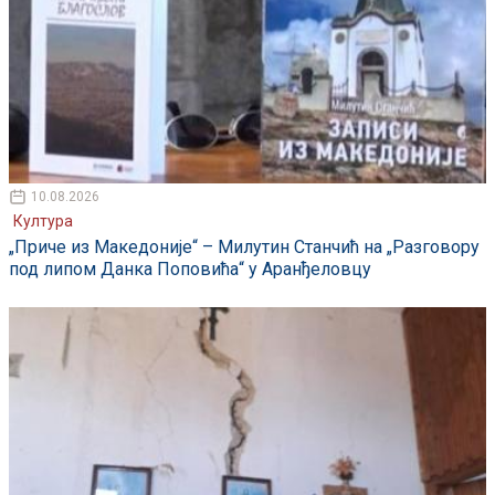
10.08.2026
Култура
„Приче из Македоније“ – Милутин Станчић на „Разговору
под липом Данка Поповића“ у Аранђеловцу