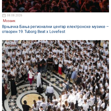
08.08.2026
Мозаик
Врњачка Бања регионални центар електронске музике –
отворен 19. Tuborg Beat x Lovefest