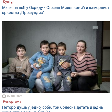
Култура
Магична ноћ у Охриду - Стефан Миленковић и камерниот
оркестар „Профундис“
07.08.2026
Репортаже
Петоро душа у једној соби, три болесна детета и једна