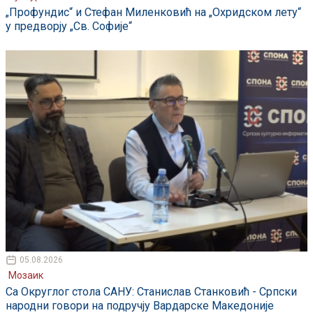
„Профундис“ и Стефан Миленковић на „Охридском лету“
у предворју „Св. Софије“
05.08.2026
Мозаик
Са Округлог стола САНУ: Станислав Станковић - Српски
народни говори на подручју Вардарске Македоније