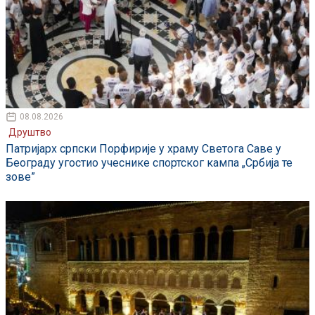
08.08.2026
Друштво
Патријарх српски Порфирије у храму Светога Саве у
Београду угостио учеснике спортског кампа „Србија те
зове”