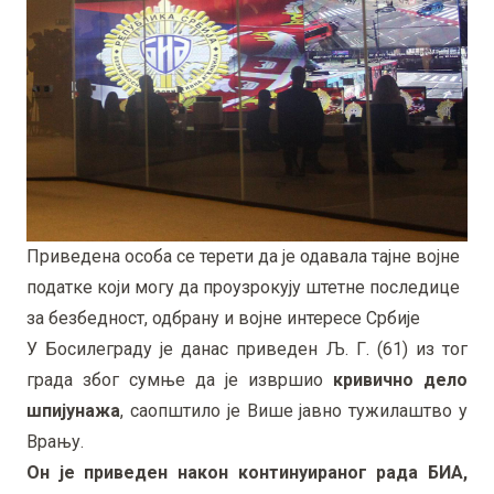
Приведена особа се терети да је одавала тајне војне
податке који могу да проузрокују штетне последице
за безбедност, одбрану и војне интересе Србије
У Босилеграду је данас приведен Љ. Г. (61) из тог
града због сумње да је извршио
кривично дело
шпијунажа
, саопштило је Више јавно тужилаштво у
Врању.
Он је привeден након континуираног рада БИА,