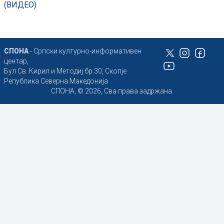
(ВИДЕО)
СПОНА
- Српски културно-информативен
центар,
Бул Св. Кирил и Методиј бр.30, Скопје
Република Северна Македонија
СПОНА, © 2026, Сва права задржана.