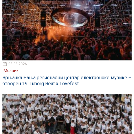
08.08.2026
Мозаик
Врњачка Бања регионални центар електронске музике –
отворен 19. Tuborg Beat x Lovefest