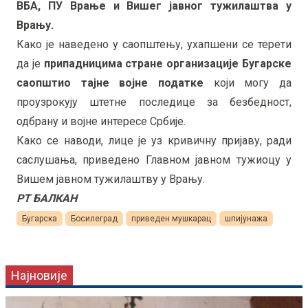
ВБА, ПУ Врање и Вишег јавног тужилаштва у
Врању.
Како је наведено у саопштењу, ухапшени се терети
да је
припадницима стране организације Бугарске
саопштио тајне војне податке
који могу да
проузрокују штетне последице за безбедност,
одбрану и војне интересе Србије.
Како се наводи, лице је уз кривичну пријаву, ради
саслушања, приведено Главном јавном тужиоцу у
Вишем јавном тужилаштву у Врању.
РТ БАЛКАН
Бугарска
Босилеград
приведен мушкарац
шпијунажа
Најновије