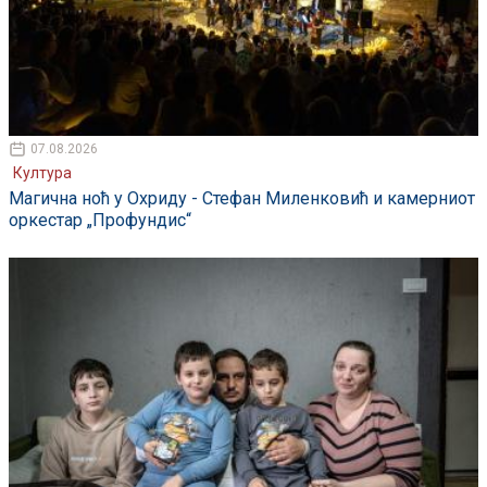
07.08.2026
Култура
Магична ноћ у Охриду - Стефан Миленковић и камерниот
оркестар „Профундис“