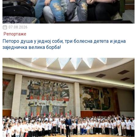
07.08.2026
Репортаже
Петоро душа у једној соби, три болесна детета и једна
заједничка велика борба!