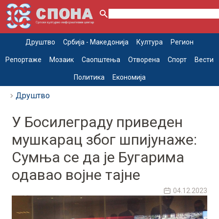
Друштво
Србија - Македонија
Култура
Регион
Репортаже
Мозаик
Саопштења
Отворена
Спорт
Вести
Политика
Економија
Друштво
У Босилеграду приведен
мушкарац због шпијунаже:
Сумња се да је Бугарима
одавао војне тајне
04.12.2023