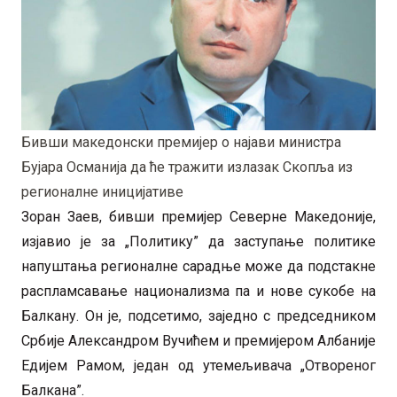
Бивши македонски премијер о најави министра
Бујара Османија да ће тражити излазак Скопља из
регионалне иницијативе
Зоран Заев, бивши премијер Северне Македоније,
изјавио је за „Политику” да заступање политике
напуштања регионалне сарадње може да подстакне
распламсавање национализма па и нове сукобе на
Балкану. Он је, подсетимо, заједно с председником
Србије Александром Вучићем и премијером Албаније
Едијем Рамом, један од утемељивача „Отвореног
Балкана”.