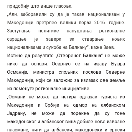
придобију што више гласова.
„Али, заборавили су да је такав национализам у
Македонији претрпео велики пораз 2016. године.
Заступање политике напуштања регионалне
сарадње је завера за стварање нових
национализама и сукоба на Балкану”, каже Заев.
Истиче да резултате „Отвореног Балкана” не може
нико да оспори. Осврнуо се на изјаву Бујара
Османија, министра спољних послова Северне
Македоније, који се заложио за излазак ове земље
из поменуте регионалне иницијативе.
„Османи не може да негира одлазак туриста из
Македоније и Србије на одмор на албанском
Јадрану, не може да порекне да су тоне
македонског и албанског вина добиле нове извозне
пласмане, нити да албански, македонски и српски