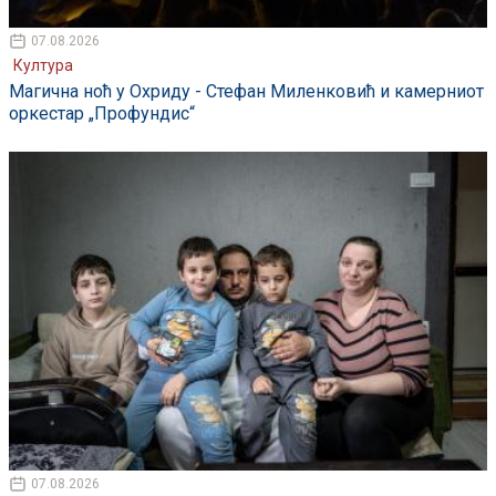
07.08.2026
Култура
Магична ноћ у Охриду - Стефан Миленковић и камерниот
оркестар „Профундис“
07.08.2026