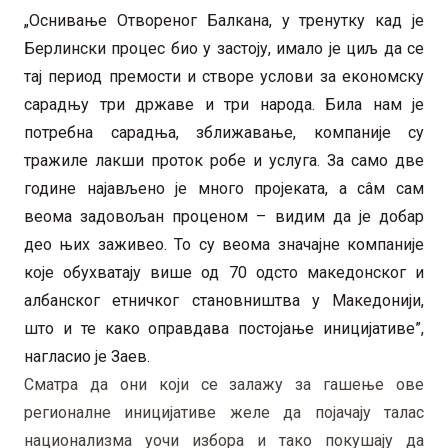
„Оснивање Отвореног Балкана, у тренутку кад је
Берлински процес био у застоју, имало је циљ да се
тај период премости и створе услови за економску
сарадњу три државе и три народа. Била нам је
потребна сарадња, зближавање, компаније су
тражиле лакши проток робе и услуга. За само две
године најављено је много пројеката, а сâм сам
веома задовољан проценом – видим да је добар
део њих заживео. То су веома значајне компаније
које обухватају више од 70 одсто македонског и
албанског етничког становништва у Македонији,
што и те како оправдава постојање иницијативе”,
нагласио је Заев.
Сматра да они који се залажу за гашење ове
регионалне иницијативе желе да појачају талас
национализма уочи избора и тако покушају да