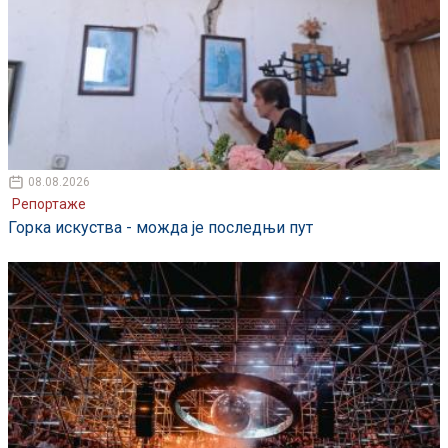
08.08.2026
Репортаже
Горка искуства - можда је последњи пут