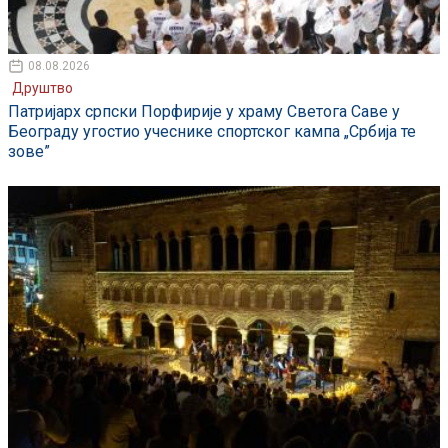
08.08.2026
Друштво
Патријарх српски Порфирије у храму Светога Саве у
Београду угостио учеснике спортског кампа „Србија те
зове”