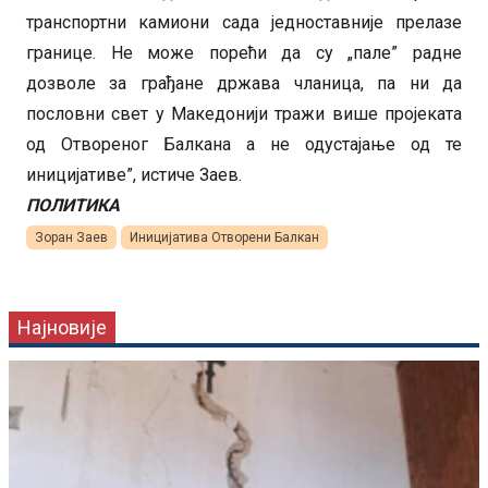
транспортни камиони сада једноставније прелазе
границе. Не може порећи да су „пале” радне
дозволе за грађане држава чланица, па ни да
пословни свет у Македонији тражи више пројеката
од Отвореног Балкана а не одустајање од те
иницијативе”, истиче Заев.
ПОЛИТИКА
Зоран Заев
Иницијатива Отворени Балкан
Најновије