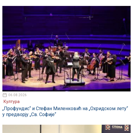
06.08.2026
Култура
„Профундис“ и Стефан Миленковић на „Охридском лету“
у предворју „Св. Софије“