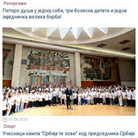
Репортаже
Петоро душа у једној соби, три болесна детета и једна
заједничка велика борба!
07.08.2026
Спорт
Учесници кампа "Србија те зове" код председника Србије