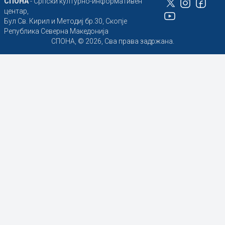
СПОНА
- Српски културно-информативен
центар,
Бул Св. Кирил и Методиј бр.30, Скопје
Република Северна Македонија
СПОНА, © 2026, Сва права задржана.