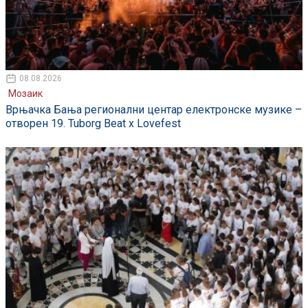
08.08.2026
Мозаик
Врњачка Бања регионални центар електронске музике –
отворен 19. Tuborg Beat x Lovefest