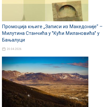
Промоција књиге „Записи из Македоније“ –
Милутина Станчића у "Кући Милановића" у
Бањалуци
20.04.2026