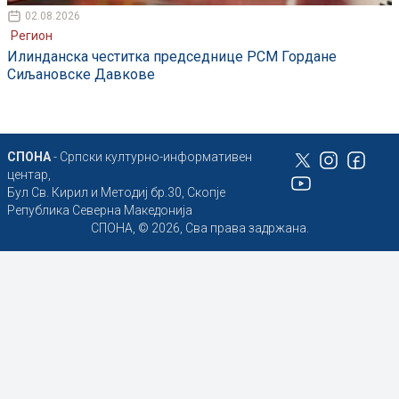
02.08.2026
Регион
Илинданска честитка председнице РСМ Гордане
Сиљановске Давкове
СПОНА
- Српски културно-информативен
центар,
Бул Св. Кирил и Методиј бр.30, Скопје
Република Северна Македонија
СПОНА, © 2026, Сва права задржана.