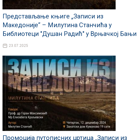
Представљање књиге „Записи из
Македоније“ – Милутина Станчића у
Библиотеци "Душан Радић" у Врњачкој Бањи
23.07.2025
Промоција путописних цртица „Записи из