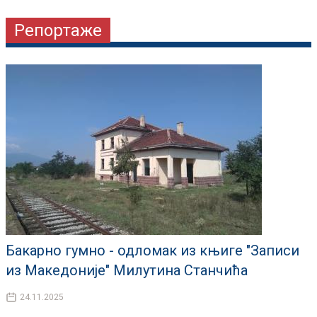
Репортаже
Бакарно гумно - одломак из књиге "Записи
из Македоније" Милутина Станчића
24.11.2025