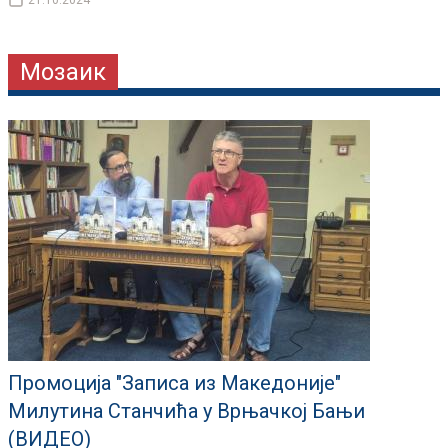
21.10.2024
Мозаик
Промоција "Записа из Македоније"
Милутина Станчића у Врњачкој Бањи
(ВИДЕО)