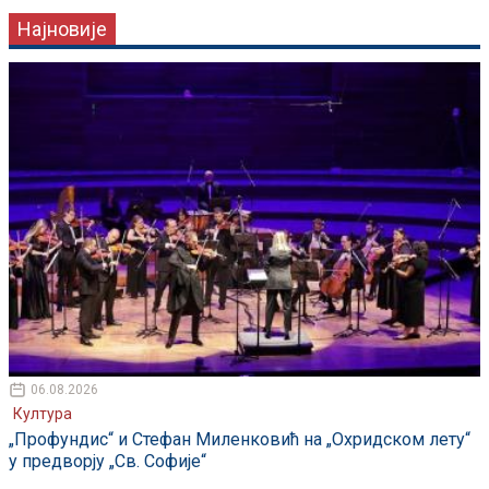
Најновије
06.08.2026
Култура
„Профундис“ и Стефан Миленковић на „Охридском лету“
у предворју „Св. Софије“