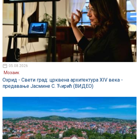
05.08.2026
Мозаик
Охрид - Свети град: црквена архитектура XIV века -
предавање Јасмине С. Ћирић (ВИДЕО)