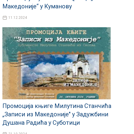
Македоније“ у Куманову
11.12.2024
Промоција књиге Милутина Станчића
„Записи из Македоније" у Задужбини
Душана Радића у Суботици