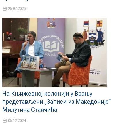
25.07.2025
На Књижевној колонији у Врању
представљени „Записи из Македоније“
Милутина Станчића
05.12.2024