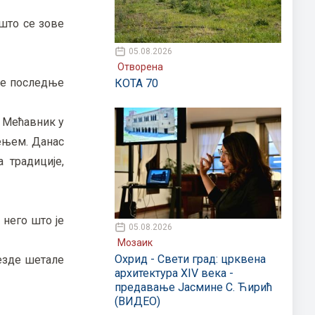
што се зове
05.08.2026
Отворена
 је последње
КОТА 70
о Мећавник у
шењем. Данас
 традиције,
 него што је
05.08.2026
Мозаик
Охрид - Свети град: црквена
езде шетале
архитектура XIV века -
предавање Јасмине С. Ћирић
(ВИДЕО)