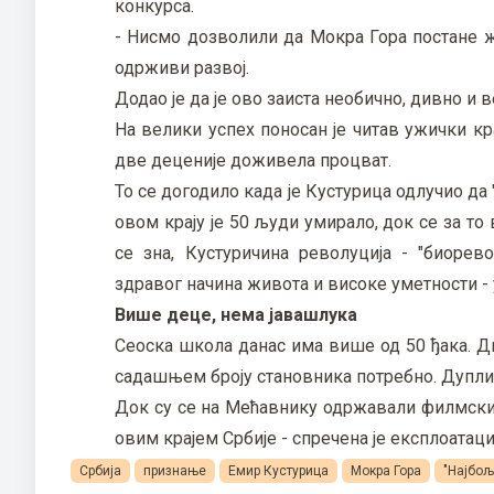
конкурса.
- Нисмо дозволили да Мокра Гора постане ж
одрживи развој.
Додао је да је ово заиста необично, дивно и 
На велики успех поносан је читав ужички кр
две деценије доживела процват.
То се догодило када је Кустурица одлучио д
овом крају је 50 људи умирало, док се за т
се зна, Кустуричина револуција - "биорев
здравог начина живота и високе уметности - у
Више деце, нема јавашлука
Сеоска школа данас има више од 50 ђака. Ди
садашњем броју становника потребно. Дуплира
Док су се на Мећавнику одржавали филмски 
овим крајем Србије - спречена је експлоатаци
Србија
признање
Емир Кустурица
Мокра Гора
"Најбољ