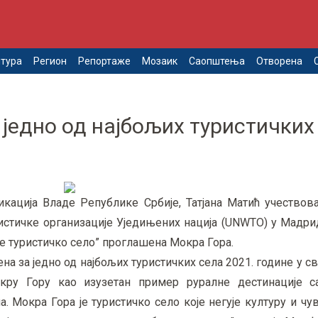
тура
Регион
Репортаже
Мозаик
Саопштења
Отворена
једно од најбољих туристичких
кација Владе Републике Србије, Татјана Матић учествова
стичке организације Уједињених нација (UNWTO) у Мадрид
ље туристичко село” проглашена Мокра Гора.
ена за једно од најбољих туристичких села 2021. године у св
Мокру Гору као изузетан пример руралне дестинације 
 Мокра Гора је туристичко село које негује културу и чув