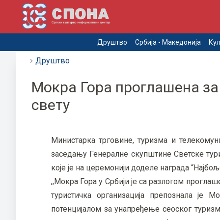
Друштво
Србија - Македонија
Кул
Друштво
Мокра Гора проглашена за 
свету
Министарка трговине, туризма и телекомуни
заседању Генералне скупштине Светске тури
које је на церемонији доделе награда “Најбо
,,Мокра Гора у Србији је са разлогом проглаш
туристичка организација препознала је 
потенцијалом за унапређење сеоског туризма.