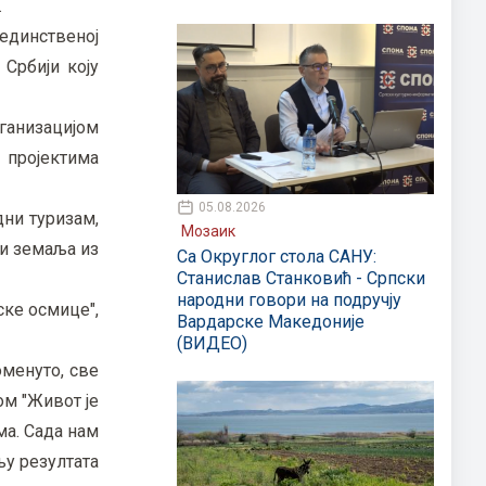
.
јединственој
 Србији коју
ганизацијом
 пројектима
05.08.2026
дни туризам,
Мозаик
ци земаља из
Са Округлог стола САНУ:
Станислав Станковић - Српски
народни говори на подручју
ске осмице",
Вардарске Македоније
(ВИДЕО)
поменуто, све
ом "Живот је
ма. Сада нам
њу резултата