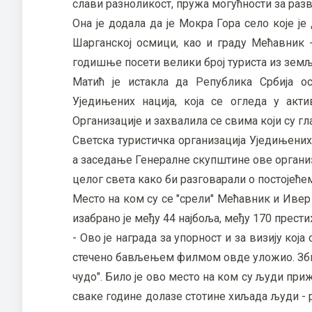
слави разноликост, пружа могућности за разв
Она је додала да је Мокра Гора село које је
Шарганској осмици, као и граду Мећавник -
годишње посети велики број туриста из земљ
Матић је истакла да Република Србија о
Уједињених нација, која се огледа у ак
Организације и захвалила се свима који су гл
Светска туристичка организација Уједињених
а заседање Генералне скупштине ове организ
целог света како би разговарали о постојећ
Место на ком су се "срели" Мећавник и Иве
изабрано је међу 44 најбоља, међу 170 прест
- Ово је награда за упорност и за визију која
стечено бављењем филмом овде уложио. Збирн
чудо". Било је ово место на ком су људи при
сваке године долазе стотине хиљада људи - 