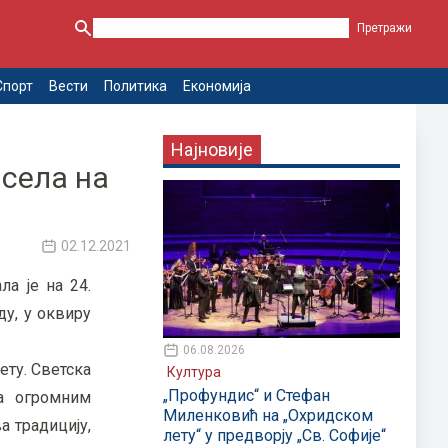
Спорт
Вести
Политика
Економија
Најновије
 села на
02.12.2021
ла је на 24.
у, у оквиру
06.08.2026
ету. Светска
Култура
„Профундис“ и Стефан
са огромним
Миленковић на „Охридском
а традицију,
лету“ у предворју „Св. Софије“