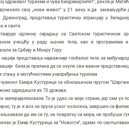
ој одрживог туризма и чува биодиверзитет”, рекла је Матић
 дочекало свој ,,нови живот” у 21. веку и да захваљујући 
 Дрвенград, представља туристичку атракцију у Западној
е и света.
стварује одличну сарадњу са Светском туристичком ор
тивном учешћу у раду њених тела, као и програмима и
асали за Србију и Мокру Гору.
 нација представља најважније глобално тело за међунаро
ације била је прилика да се окупе сви важни представни
ем стању и могућностима унапређења туризма.
р чувеног Емира Кустурице са обновљеном пругом "Шарган
ижних одредишта из 75 држава.
 се материјализовала. То је удео са моје стране, јер сам уз 
о, ту је и воз на прузи уског колосека, завршен са филм
жељкивали да им се ту, на повратку са мора, не пробуши гу
рекао је Емир Кустурица за "Новости", одмах по саопштава