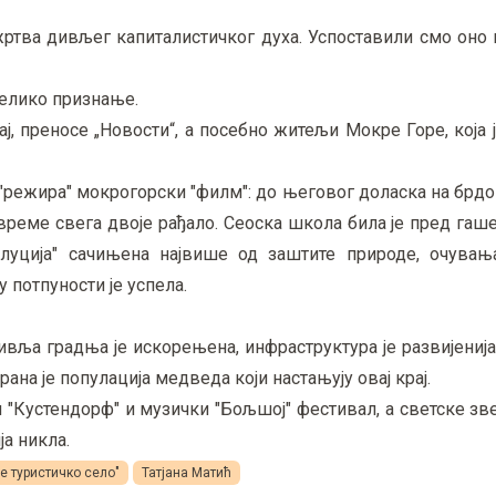
ртва дивљег капиталистичког духа. Успоставили смо оно 
велико признање.
ај, преносе „Новости“, а посебно житељи Мокре Горе, која
а "режира" мокрогорски "филм": до његовог доласка на брд
о време свега двоје рађало. Сеоска школа била је пред га
олуција" сачињена највише од заштите природе, очувања
 потпуности је успела.
вља градња је искорењена, инфраструктура је развијенија
на је популација медведа који настањују овај крај.
"Кустендорф" и музички "Бољшој" фестивал, а светске зв
ја никла.
е туристичко село"
Татјана Матић